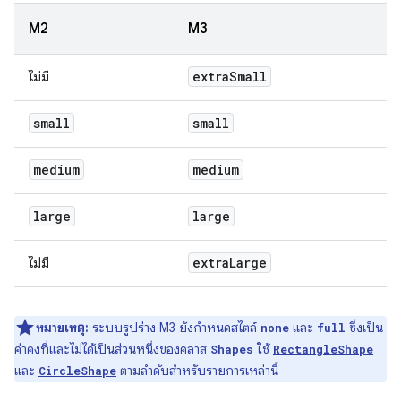
M2
M3
extra
Small
ไม่มี
small
small
medium
medium
large
large
extra
Large
ไม่มี
หมายเหตุ:
ระบบรูปร่าง M3 ยังกำหนดสไตล์
และ
ซึ่งเป็น
none
full
ค่าคงที่และไม่ได้เป็นส่วนหนึ่งของคลาส
ใช้
Shapes
RectangleShape
และ
ตามลำดับสำหรับรายการเหล่านี้
CircleShape