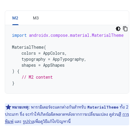
M2
M3
import
androidx.compose.material.MaterialTheme
MaterialTheme
(
colors
=
AppColors
,
typography
=
AppTypography
,
shapes
=
AppShapes
)
{
// M2 content
}
หมายเหตุ:
พารามิเตอร์จะแตกต่างกันสำหรับ
ทั้ง 2
MaterialTheme
ประเภท ซึ่ง จะทำให้เกิดข้อผิดพลาดหลังจากการเปลี่ยนแปลง ดูส่วน
สี
การ
พิมพ์
และ
รูปร่าง
เพื่อดูวิธีแก้ไขปัญหานี้