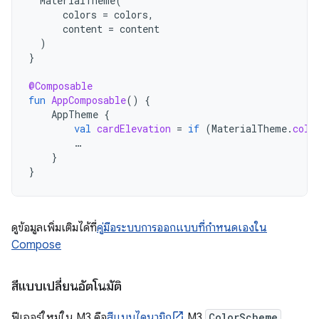
MaterialTheme
(
colors
=
colors
,
content
=
content
)
}
@Composable
fun
AppComposable
()
{
AppTheme
{
val
cardElevation
=
if
(
MaterialTheme
.
colo
…
}
}
ดูข้อมูลเพิ่มเติมได้ที่
คู่มือระบบการออกแบบที่กำหนดเองใน
Compose
สีแบบเปลี่ยนอัตโนมัติ
ฟีเจอร์ใหม่ใน M3 คือ
สีแบบไดนามิก
M3
ColorScheme