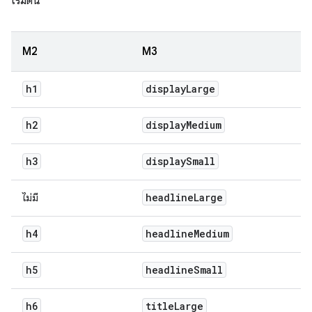
เริ่มต้น
M2
M3
h1
display
Large
h2
display
Medium
h3
display
Small
headline
Large
ไม่มี
h4
headline
Medium
h5
headline
Small
h6
title
Large