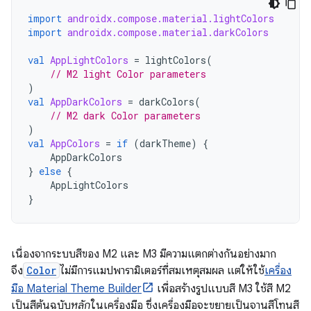
import
androidx.compose.material.lightColors
import
androidx.compose.material.darkColors
val
AppLightColors
=
lightColors
(
// M2 light Color parameters
)
val
AppDarkColors
=
darkColors
(
// M2 dark Color parameters
)
val
AppColors
=
if
(
darkTheme
)
{
AppDarkColors
}
else
{
AppLightColors
}
เนื่องจากระบบสีของ M2 และ M3 มีความแตกต่างกันอย่างมาก
จึง
Color
ไม่มีการแมปพารามิเตอร์ที่สมเหตุสมผล แต่ให้ใช้
เครื่อง
มือ Material Theme Builder
เพื่อสร้างรูปแบบสี M3 ใช้สี M2
เป็นสีต้นฉบับ
หลัก
ในเครื่องมือ ซึ่งเครื่องมือจะขยายเป็นจานสีโทนสี