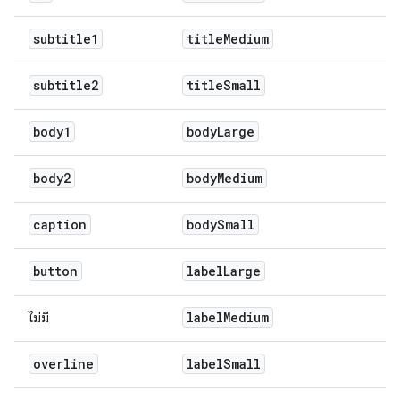
subtitle1
title
Medium
subtitle2
title
Small
body1
body
Large
body2
body
Medium
caption
body
Small
button
label
Large
label
Medium
ไม่มี
overline
label
Small