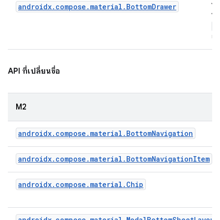
androidx.compose.material.BottomDrawer
ไม่
ให้
M
แ
API ที่เปลี่ยนชื่อ
M2
androidx.compose.material.BottomNavigation
androidx.compose.material.BottomNavigationItem
androidx.compose.material.Chip
androidx.compose.material.ModalBottomSheetLayout