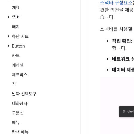
스낵바 구성요소
개요
관한 의견을 제공
습니다.
앱 바
배지
스낵바를 사용할 
하단 시트
작업 확인:
Button
합니다.
카드
네트워크 
캐러셀
데이터 제출
체크박스
칩
날짜 선택도구
대화상자
구분선
메뉴
탐색 메뉴