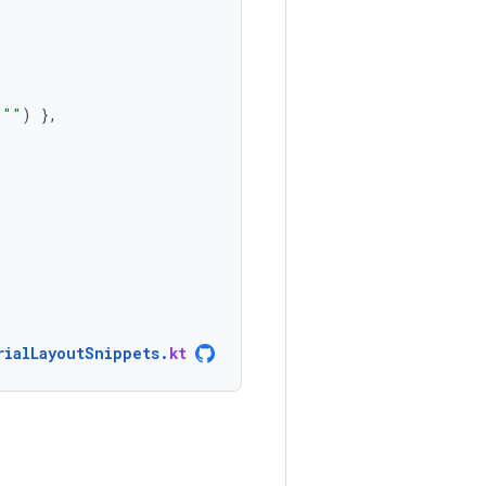
""
)
},
rialLayoutSnippets
.
kt