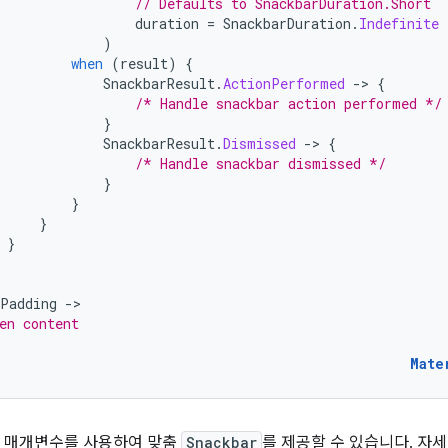
// Defaults to SnackbarDuration.Short
duration
=
SnackbarDuration
.
Indefinite
)
when
(
result
)
{
SnackbarResult
.
ActionPerformed
-
>
{
/* Handle snackbar action performed */
}
SnackbarResult
.
Dismissed
-
>
{
/* Handle snackbar dismissed */
}
}
}
}
tPadding
-
en content
Mate
매개변수를 사용하여 맞춤
Snackbar
를 제공할 수 있습니다. 자