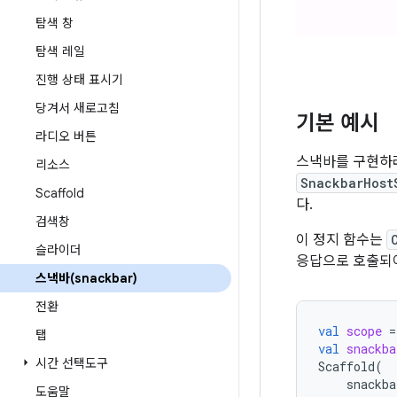
탐색 창
탐색 레일
진행 상태 표시기
당겨서 새로고침
기본 예시
라디오 버튼
스낵바를 구현하
리소스
SnackbarHost
Scaffold
다.
검색창
이 정지 함수는
슬라이더
응답으로 호출되
스낵바(snackbar)
전환
val
scope
=
탭
val
snackba
시간 선택도구
Scaffold
(
snackba
도움말