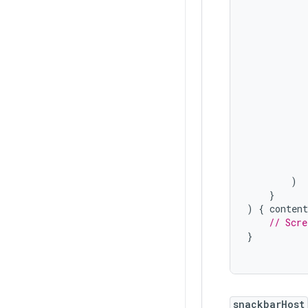
)
}
)
{
conten
// Scre
}
snackbarHost