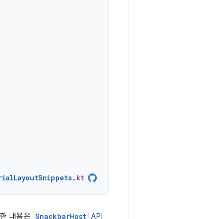
rialLayoutSnippets
.
kt
세한 내용은
SnackbarHost
API