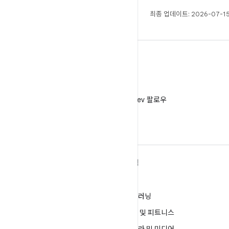
최종 업데이트: 2026-07-15
X
X에서 @AndroidDev 팔로우
ANDROID 자세히 알아보기
탐색
Android
게임
엔터프라이즈용 Android
머신러닝
보안
건강 및 피트니스