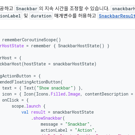
제공하고
Snackbar
의 지속 시간을 조정할 수 있습니다.
snackbar
ionLabel
및
duration
매개변수를 허용하고
SnackbarResul
rememberCoroutineScope
()
rHostState
=
remember
{
SnackbarHostState
()
}
rHost
=
{
ckbarHost
(
hostState
=
snackbarHostState
)
gActionButton
=
{
endedFloatingActionButton
(
text
=
{
Text
(
"Show snackbar"
)
},
icon
=
{
Icon
(
Icons
.
Filled
.
Image
,
contentDescription
=
onClick
=
{
scope
.
launch
{
val
result
=
snackbarHostState
.
showSnackbar
(
message
=
"Snackbar"
,
actionLabel
=
"Action"
,