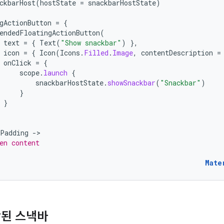
ckbarHost
(
hostState
=
snackbarHostState
)
gActionButton
=
{
endedFloatingActionButton
(
text
=
{
Text
(
"Show snackbar"
)
},
icon
=
{
Icon
(
Icons
.
Filled
.
Image
,
contentDescription
=
onClick
=
{
scope
.
launch
{
snackbarHostState
.
showSnackbar
(
"Snackbar"
)
}
}
tPadding
-
en content
Mate
함된 스낵바