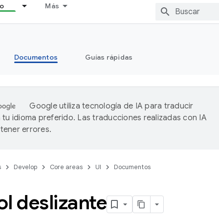
lo
Más
Documentos
Guías rápidas
Google utiliza tecnología de IA para traducir
 tu idioma preferido. Las traducciones realizadas con IA
ener errores.
s
Develop
Core areas
UI
Documentos
l deslizante