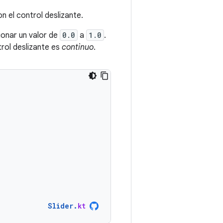
on el control deslizante.
cionar un valor de
0.0
a
1.0
.
trol deslizante es
continuo
.
Slider
.
kt