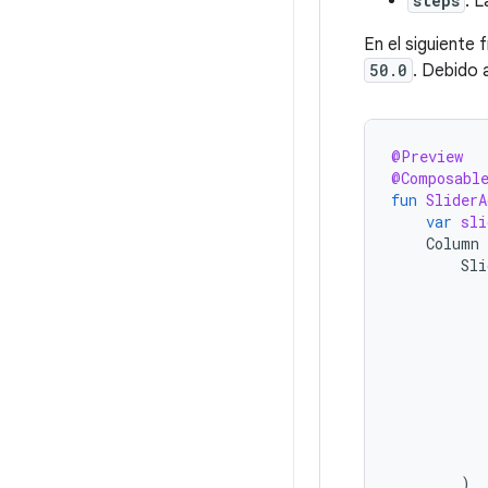
steps
: L
En el siguiente
50.0
. Debido 
@Preview
@Composabl
fun
SliderA
var
sli
Column
Sli
)