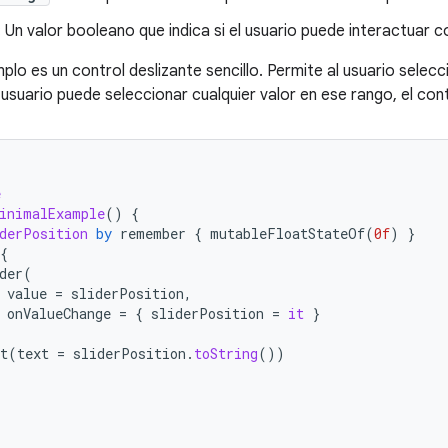
: Un valor booleano que indica si el usuario puede interactuar c
mplo es un control deslizante sencillo. Permite al usuario selec
 usuario puede seleccionar cualquier valor en ese rango, el con
e
inimalExample
()
{
derPosition
by
remember
{
mutableFloatStateOf
(
0f
)
}
{
der
(
value
=
sliderPosition
,
onValueChange
=
{
sliderPosition
=
it
}
t
(
text
=
sliderPosition
.
toString
())