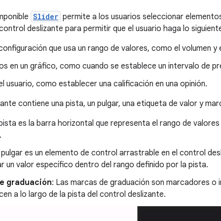
mponible
Slider
permite a los usuarios seleccionar elementos
ontrol deslizante para permitir que el usuario haga lo siguient
 configuración que usa un rango de valores, como el volumen y el
tos en un gráfico, como cuando se establece un intervalo de pr
l usuario, como establecer una calificación en una opinión.
zante contiene una pista, un pulgar, una etiqueta de valor y ma
 pista es la barra horizontal que representa el rango de valore
.
l pulgar es un elemento de control arrastrable en el control des
r un valor específico dentro del rango definido por la pista.
e graduación
: Las marcas de graduación son marcadores o i
en a lo largo de la pista del control deslizante.