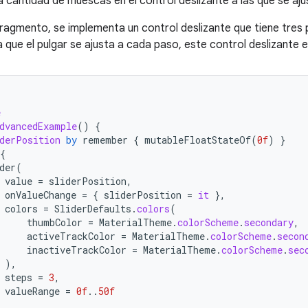
a cantidad de muescas en el control deslizante a las que se ajus
 fragmento, se implementa un control deslizante que tiene tres
a que el pulgar se ajusta a cada paso, este control deslizante 
e
dvancedExample
()
{
derPosition
by
remember
{
mutableFloatStateOf
(
0f
)
}
{
der
(
value
=
sliderPosition
,
onValueChange
=
{
sliderPosition
=
it
},
colors
=
SliderDefaults
.
colors
(
thumbColor
=
MaterialTheme
.
colorScheme
.
secondary
,
activeTrackColor
=
MaterialTheme
.
colorScheme
.
secon
inactiveTrackColor
=
MaterialTheme
.
colorScheme
.
sec
),
steps
=
3
,
valueRange
=
0f
..
50f