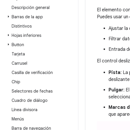
Descripción general
El elemento co
Puedes usar un c
Barras de la app
Distintivos
Ajustar la
Hojas inferiores
Filtrar da
Button
Entrada de
Tarjeta
El control desli
Carrusel
Pista
: La
Casilla de verificación
deslizante
Chip
Pulgar
: E
Selectores de fechas
selecciona
Cuadro de diálogo
Marcas d
Línea divisora
que aparec
Menús
Barra de navegación