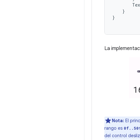
Tex
}
}
La implementaci
Nota:
El prin
rango es
0f..50
del control desli