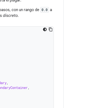
ta el pulgar.
 pasos, con un rango de
0.0
a
es
discreto
.
dary
,
ondaryContainer
,