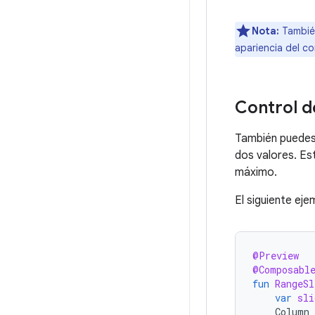
Nota:
Tambié
apariencia del c
Control d
También puedes
dos valores. Es
máximo.
El siguiente eje
@Preview
@Composabl
fun
RangeSl
var
sli
Column