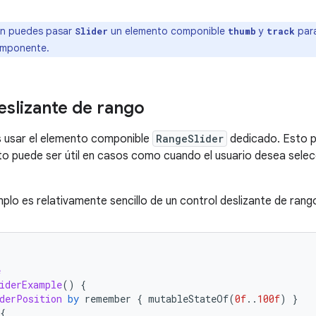
n puedes pasar
un elemento componible
y
para
Slider
thumb
track
omponente.
eslizante de rango
 usar el elemento componible
RangeSlider
dedicado. Esto pe
to puede ser útil en casos como cuando el usuario desea selec
mplo es relativamente sencillo de un control deslizante de rang
e
iderExample
()
{
derPosition
by
remember
{
mutableStateOf
(
0f
..
100f
)
}
{