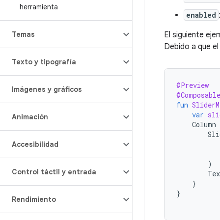
herramienta
enabled
El siguiente eje
Temas
Debido a que el
Texto y tipografía
@Preview
Imágenes y gráficos
@Composabl
fun
SliderM
var
sli
Animación
Column
Sli
Accesibilidad
)
Control táctil y entrada
Tex
}
}
Rendimiento