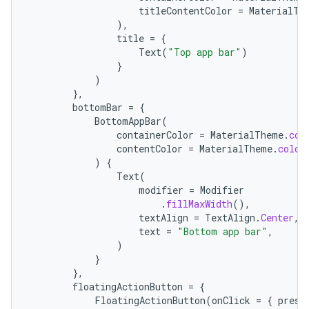
titleContentColor
=
MaterialTh
),
title
=
{
Text
(
"Top app bar"
)
}
)
},
bottomBar
=
{
BottomAppBar
(
containerColor
=
MaterialTheme
.
col
contentColor
=
MaterialTheme
.
color
)
{
Text
(
modifier
=
Modifier
.
fillMaxWidth
(),
textAlign
=
TextAlign
.
Center
,
text
=
"Bottom app bar"
,
)
}
},
floatingActionButton
=
{
FloatingActionButton
(
onClick
=
{
press