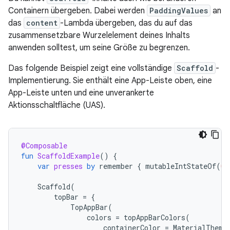
Containern übergeben. Dabei werden
PaddingValues
an
das
content
-Lambda übergeben, das du auf das
zusammensetzbare Wurzelelement deines Inhalts
anwenden solltest, um seine Größe zu begrenzen.
Das folgende Beispiel zeigt eine vollständige
Scaffold
-
Implementierung. Sie enthält eine App-Leiste oben, eine
App-Leiste unten und eine unverankerte
Aktionsschaltfläche (UAS).
@Composable
fun
ScaffoldExample
()
{
var
presses
by
remember
{
mutableIntStateOf
(
0
)
Scaffold
(
topBar
=
{
TopAppBar
(
colors
=
topAppBarColors
(
containerColor
=
MaterialTheme