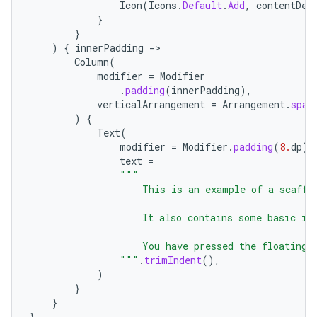
Icon
(
Icons
.
Default
.
Add
,
contentDes
}
}
)
{
innerPadding
-
Column
(
modifier
=
Modifier
.
padding
(
innerPadding
),
verticalArrangement
=
Arrangement
.
spac
)
{
Text
(
modifier
=
Modifier
.
padding
(
8.
dp
),
text
=
"""
                    This is an example of a scaffo
                    It also contains some basic in
                    You have pressed the floating 
                """
.
trimIndent
(),
)
}
}
}