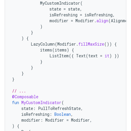
MyCustomIndicator
(
state
=
state
,
isRefreshing
=
isRefreshing
,
modifier
=
Modifier
.
align
(
Alignmen
)
}
)
{
LazyColumn
(
Modifier
.
fillMaxSize
())
{
items
(
items
)
{
ListItem
({
Text
(
text
=
it
)
})
}
}
}
}
// ...
@Composable
fun
MyCustomIndicator
(
state
:
PullToRefreshState
,
isRefreshing
:
Boolean
,
modifier
:
Modifier
=
Modifier
,
)
{