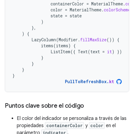
containerColor
=
MaterialTheme
.
col
color
=
MaterialTheme
.
colorScheme
.
state
=
state
)
},
)
{
LazyColumn
(
Modifier
.
fillMaxSize
())
{
items
(
items
)
{
ListItem
({
Text
(
text
=
it
)
})
}
}
}
}
PullToRefreshBox
.
kt
Puntos clave sobre el código
El color del indicador se personaliza a través de las
propiedades
containerColor
y
color
en el
parámetro
indicator
.