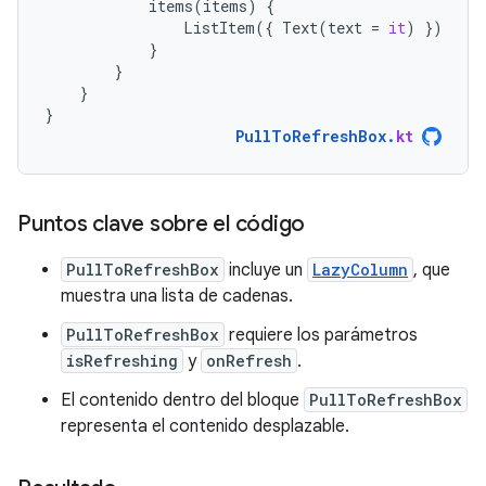
items
(
items
)
{
ListItem
({
Text
(
text
=
it
)
})
}
}
}
}
PullToRefreshBox
.
kt
Puntos clave sobre el código
PullToRefreshBox
incluye un
LazyColumn
, que
muestra una lista de cadenas.
PullToRefreshBox
requiere los parámetros
isRefreshing
y
onRefresh
.
El contenido dentro del bloque
PullToRefreshBox
representa el contenido desplazable.