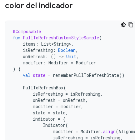
color del indicador
@Composable
fun
PullToRefreshCustomStyleSample
(
items
:
List<String>
,
isRefreshing
:
Boolean
,
onRefresh
:
()
-
>
Unit
,
modifier
:
Modifier
=
Modifier
)
{
val
state
=
rememberPullToRefreshState
()
PullToRefreshBox
(
isRefreshing
=
isRefreshing
,
onRefresh
=
onRefresh
,
modifier
=
modifier
,
state
=
state
,
indicator
=
{
Indicator
(
modifier
=
Modifier
.
align
(
Alignmen
isRefreshing
=
isRefreshing
,