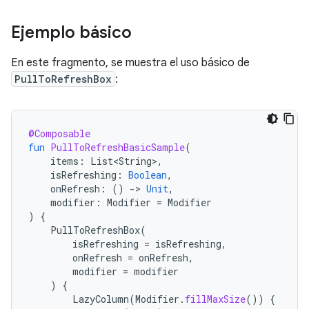
Ejemplo básico
En este fragmento, se muestra el uso básico de
PullToRefreshBox
:
@Composable
fun
PullToRefreshBasicSample
(
items
:
List<String>
,
isRefreshing
:
Boolean
,
onRefresh
:
()
-
>
Unit
,
modifier
:
Modifier
=
Modifier
)
{
PullToRefreshBox
(
isRefreshing
=
isRefreshing
,
onRefresh
=
onRefresh
,
modifier
=
modifier
)
{
LazyColumn
(
Modifier
.
fillMaxSize
())
{