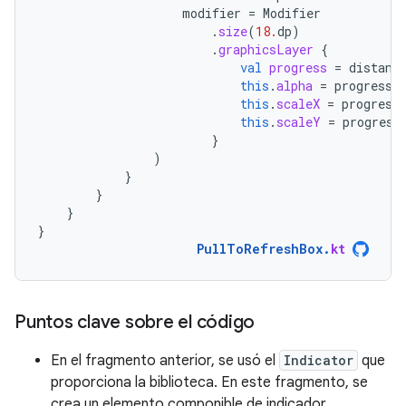
modifier
=
Modifier
.
size
(
18.
dp
)
.
graphicsLayer
{
val
progress
=
distanc
this
.
alpha
=
progress
this
.
scaleX
=
progress
this
.
scaleY
=
progress
}
)
}
}
}
}
PullToRefreshBox
.
kt
Puntos clave sobre el código
En el fragmento anterior, se usó el
Indicator
que
proporciona la biblioteca. En este fragmento, se
crea un elemento componible de indicador