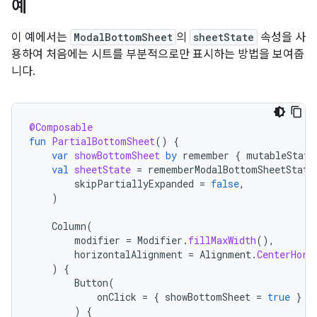
예
이 예에서는
ModalBottomSheet
의
sheetState
속성을 사
용하여 처음에는 시트를 부분적으로만 표시하는 방법을 보여줍
니다.
@Composable
fun
PartialBottomSheet
()
{
var
showBottomSheet
by
remember
{
mutableState
val
sheetState
=
rememberModalBottomSheetState
skipPartiallyExpanded
=
false
,
)
Column
(
modifier
=
Modifier
.
fillMaxWidth
(),
horizontalAlignment
=
Alignment
.
CenterHori
)
{
Button
(
onClick
=
{
showBottomSheet
=
true
}
)
{