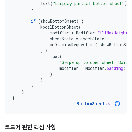
Text
(
"Display partial bottom sheet"
)
}
if
(
showBottomSheet
)
{
ModalBottomSheet
(
modifier
=
Modifier
.
fillMaxHeight
(
sheetState
=
sheetState
,
onDismissRequest
=
{
showBottomShe
)
{
Text
(
"Swipe up to open sheet. Swipe
modifier
=
Modifier
.
padding
(
16
)
}
}
}
}
BottomSheet
.
kt
코드에 관한 핵심 사항