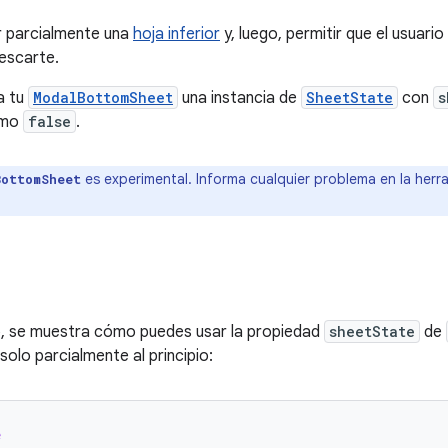
 parcialmente una
hoja inferior
y, luego, permitir que el usuario
escarte.
a tu
ModalBottomSheet
una instancia de
SheetState
con
s
omo
false
.
es experimental. Informa cualquier problema en la her
BottomSheet
o, se muestra cómo puedes usar la propiedad
sheetState
de
solo parcialmente al principio:
e