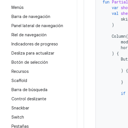
fun
Partial
Menús
var
sho
val
she
Barra de navegación
ski
)
Panel lateral de navegación
Riel de navegación
Column
mod
Indicadores de progreso
hor
Desliza para actualizar
)
{
But
Botón de selección
)
{
Recursos
Scaffold
}
Barra de búsqueda
if
Control deslizante
Snackbar
Switch
Pestañas