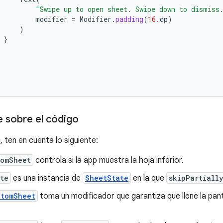
"Swipe up to open sheet. Swipe down to dismiss
modifier
=
Modifier
.
padding
(
16.
dp
)
)
}
e sobre el código
 ten en cuenta lo siguiente:
tomSheet
controla si la app muestra la hoja inferior.
te
es una instancia de
SheetState
en la que
skipPartiall
ttomSheet
toma un modificador que garantiza que llene la pan