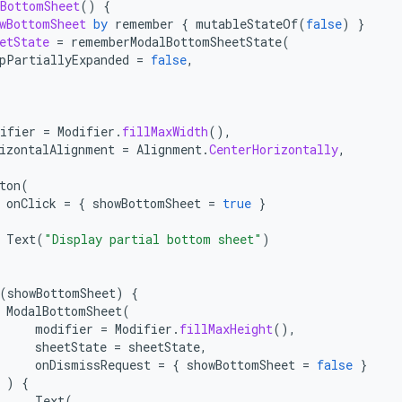
BottomSheet
()
{
wBottomSheet
by
remember
{
mutableStateOf
(
false
)
}
etState
=
rememberModalBottomSheetState
(
pPartiallyExpanded
=
false
,
(
ifier
=
Modifier
.
fillMaxWidth
(),
izontalAlignment
=
Alignment
.
CenterHorizontally
,
ton
(
onClick
=
{
showBottomSheet
=
true
}
Text
(
"Display partial bottom sheet"
)
(
showBottomSheet
)
{
ModalBottomSheet
(
modifier
=
Modifier
.
fillMaxHeight
(),
sheetState
=
sheetState
,
onDismissRequest
=
{
showBottomSheet
=
false
}
)
{
Text
(