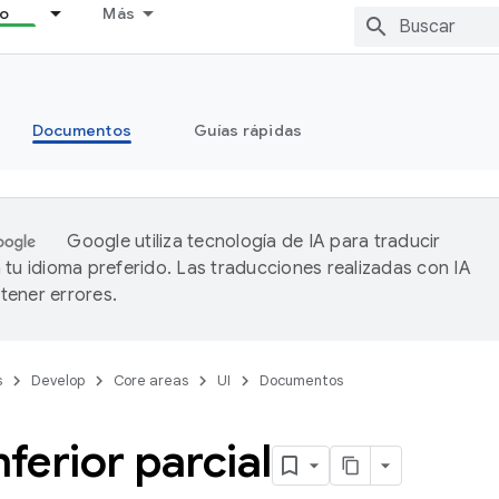
lo
Más
Documentos
Guías rápidas
Google utiliza tecnología de IA para traducir
 tu idioma preferido. Las traducciones realizadas con IA
ener errores.
s
Develop
Core areas
UI
Documentos
nferior parcial