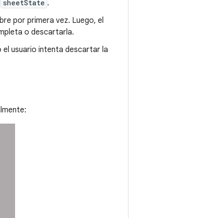
o
sheetState
.
re por primera vez. Luego, el
ompleta o descartarla.
el usuario intenta descartar la
almente: