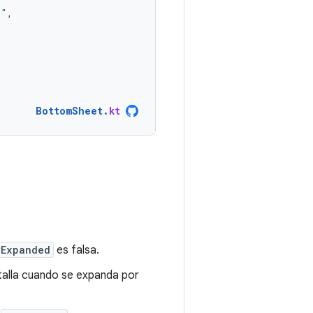
."
,
BottomSheet
.
kt
yExpanded
es falsa.
talla cuando se expanda por