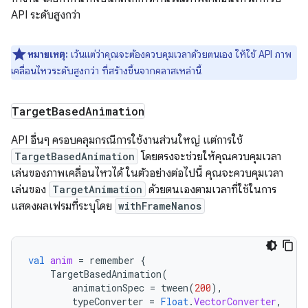
API ระดับสูงกว่า
หมายเหตุ:
เว้นแต่ว่าคุณจะต้องควบคุมเวลาด้วยตนเอง ให้ใช้ API ภาพ
เคลื่อนไหวระดับสูงกว่า ที่สร้างขึ้นจากคลาสเหล่านี้
Target
Based
Animation
API อื่นๆ ครอบคลุมกรณีการใช้งานส่วนใหญ่ แต่การใช้
TargetBasedAnimation
โดยตรงจะช่วยให้คุณควบคุมเวลา
เล่นของภาพเคลื่อนไหวได้ ในตัวอย่างต่อไปนี้ คุณจะควบคุมเวลา
เล่นของ
TargetAnimation
ด้วยตนเองตามเวลาที่ใช้ในการ
แสดงผลเฟรมที่ระบุโดย
withFrameNanos
val
anim
=
remember
{
TargetBasedAnimation
(
animationSpec
=
tween
(
200
),
typeConverter
=
Float
.
VectorConverter
,