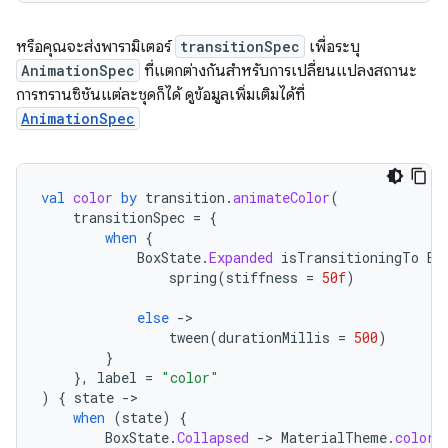
หรือคุณจะส่งพารามิเตอร์
transitionSpec
เพื่อระบุ
AnimationSpec
ที่แตกต่างกันสำหรับการเปลี่ยนแปลงสถานะ
การทรานซิชันแต่ละชุดก็ได้ ดูข้อมูลเพิ่มเติมได้ที่
AnimationSpec
val
color
by
transition
.
animateColor
(
transitionSpec
=
{
when
{
BoxState
.
Expanded
isTransitioningTo
Bo
spring
(
stiffness
=
50f
)
else
-
tween
(
durationMillis
=
500
)
}
},
label
=
"color"
)
{
state
-
when
(
state
)
{
BoxState
.
Collapsed
-
>
MaterialTheme
.
colorS