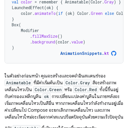
val
color
=
remember
{
Animatable
(
Color
.
Gray
)
}
LaunchedEffect
(
ok
)
{
color
.
animateTo
(
if
(
ok
)
Color
.
Green
else
Color
}
Box
(
Modifier
.
fillMaxSize
()
.
background
(
color
.
value
)
)
AnimationSnippets
.
kt
ในตัวอย่างก่อนหน้า คุณจะสร้างและจดจำอินสแตนซ์ของ
Animatable
ที่มีค่าเริ่มต้นเป็น
Color.Gray
สีจะสร้างภาพ
เคลื่อนไหวเป็น
Color.Green
หรือ
Color.Red
ทั้งนี้ขึ้นอยู่
กับค่าของแฟล็กบูลีน
ok
การเปลี่ยนแปลงค่าบูลีนในภายหลังจะ
เริ่มภาพเคลื่อนไหวเป็นสีอื่น หากภาพเคลื่อนไหวกำลังทำงานอยู่เมื่อ
ค่าเปลี่ยนไป Compose จะยกเลิกภาพเคลื่อนไหว และภาพ
เคลื่อนไหวใหม่จะเริ่มจากค่าสแนปช็อตปัจจุบันด้วยความเร็วปัจจุบัน