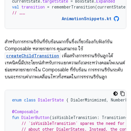
currentState
.
targetState
=
BoxState
.
Expanded
val
transition
=
rememberTransition
(
currentState
,
// ……
AnimationSnippets.kt
สำหรับการทรานซิชันที่ซับซ้อนมากขึ้นซึ่งเกี่ยวข้องกับฟังก์ชัน
Composable หลายรายการ คุณสามารถ ใช้
createChildTransition
เพื่อสร้างการทรานซิชันลูกได้
เทคนิคนี้มีประโยชน์สำหรับการแยกความกังวลระหว่างคอมโพเนนต์
ย่อยหลายรายการใน Composable ที่ซับซ้อน การทรานซิชันระดับ
บนจะทราบค่าภาพเคลื่อนไหวทั้งหมดในการทรานซิชันลูก
enum
class
DialerState
{
DialerMinimized
,
NumberPa
@Composable
fun
DialerButton
(
isVisibleTransition
:
Transition<B
// `isVisibleTransition` spares the need for t
// about other DialerStates. Instead, the cont