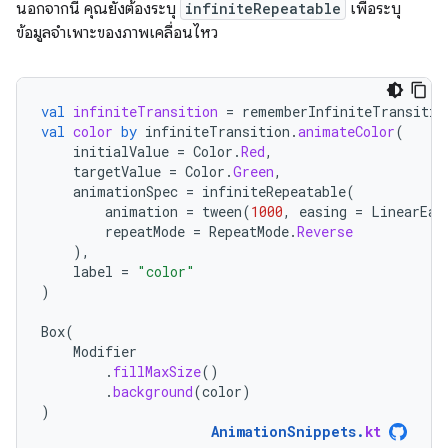
นอกจากนี้ คุณยังต้องระบุ
infiniteRepeatable
เพื่อระบุ
ข้อมูลจำเพาะของภาพเคลื่อนไหว
val
infiniteTransition
=
rememberInfiniteTransitio
val
color
by
infiniteTransition
.
animateColor
(
initialValue
=
Color
.
Red
,
targetValue
=
Color
.
Green
,
animationSpec
=
infiniteRepeatable
(
animation
=
tween
(
1000
,
easing
=
LinearEas
repeatMode
=
RepeatMode
.
Reverse
),
label
=
"color"
)
Box
(
Modifier
.
fillMaxSize
()
.
background
(
color
)
)
AnimationSnippets
.
kt