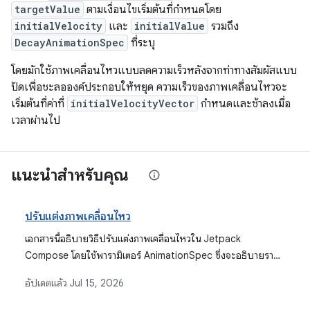
targetValue
ตามเงื่อนไขเริ่มต้นที่กำหนดโดย
initialVelocity
และ
initialValue
รวมถึง
DecayAnimationSpec
ที่ระบุ
โดยมักใช้ภาพเคลื่อนไหวแบบลดความเร็วหลังจากท่าทางสัมผัสแบบ
ปัดเพื่อชะลอองค์ประกอบให้หยุด ความเร็วของภาพเคลื่อนไหวจะ
เริ่มต้นที่ค่าที่
initialVelocityVector
กำหนดและช้าลงเมื่อ
เวลาผ่านไป
แนะนำสำหรับคุณ
ปรับแต่งภาพเคลื่อนไหว
เอกสารนี้อธิบายวิธีปรับแต่งภาพเคลื่อนไหวใน Jetpack
Compose โดยใช้พารามิเตอร์ AnimationSpec ซึ่งจะอธิบายราย
ละเอียดประเภท AnimationSpec ต่างๆ เช่น สปริง ทวีต คีย์เฟรม
อัปเดตแล้ว
Jul 15, 2026
และซ้ำได้ พร้อมด้วยการลดความเร็วที่กำหนดเองและการรองรับการ
เคลื่อนไหวของประเภทข้อมูลที่กำหนดเอง