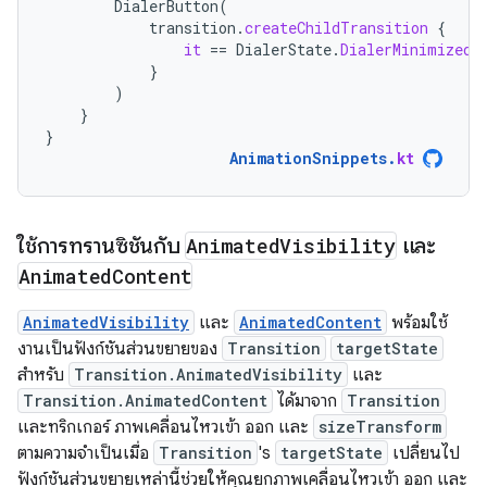
DialerButton
(
transition
.
createChildTransition
{
it
==
DialerState
.
DialerMinimized
}
)
}
}
AnimationSnippets
.
kt
ใช้การทรานซิชันกับ
Animated
Visibility
และ
Animated
Content
AnimatedVisibility
และ
AnimatedContent
พร้อมใช้
งานเป็นฟังก์ชันส่วนขยายของ
Transition
targetState
สำหรับ
Transition.AnimatedVisibility
และ
Transition.AnimatedContent
ได้มาจาก
Transition
และทริกเกอร์ ภาพเคลื่อนไหวเข้า ออก และ
sizeTransform
ตามความจำเป็นเมื่อ
Transition
's
targetState
เปลี่ยนไป
ฟังก์ชันส่วนขยายเหล่านี้ช่วยให้คุณยกภาพเคลื่อนไหวเข้า ออก และ