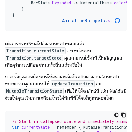
BoxState
.
Expanded
-
>
MaterialTheme
.
colorSc
}
}
AnimationSnippets
.
kt
เมื่อการทรานซิชันไปถึงสถานะเป้าหมายแล้ว
Transition.currentState
จะเหมือนกับ
Transition.targetState
คุณสามารถใช้ค่านี้เป็นสัญญาณ
เพื่อดูว่าการเปลี่ยนผ่านเสร็จสิ้นแล้วหรือไม่
บางครั้งคุณอาจต้องการให้สถานะเริ่มต้นแตกต่างจากสถานะเป้า
หมายแรก คุณสามารถใช้
updateTransition
กับ
MutableTransitionState
เพื่อให้ได้ผลลัพธ์นี้ เช่น ฟังก์ชันนี้
ช่วยให้คุณเริ่มภาพเคลื่อนไหวได้ทันทีที่โค้ดเข้าสู่การคอมโพส
// Start in collapsed state and immediately animat
var
currentState
=
remember
{
MutableTransitionSta