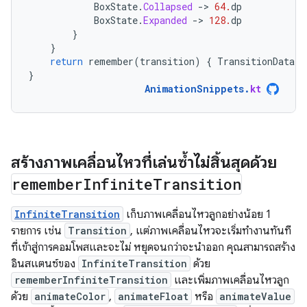
BoxState
.
Collapsed
-
>
64.
dp
BoxState
.
Expanded
-
>
128.
dp
}
}
return
remember
(
transition
)
{
TransitionData
(
c
}
AnimationSnippets
.
kt
สร้างภาพเคลื่อนไหวที่เล่นซ้ำไม่สิ้นสุดด้วย
remember
Infinite
Transition
InfiniteTransition
เก็บภาพเคลื่อนไหวลูกอย่างน้อย 1
รายการ เช่น
Transition
, แต่ภาพเคลื่อนไหวจะเริ่มทำงานทันที
ที่เข้าสู่การคอมโพสและจะไม่ หยุดจนกว่าจะนำออก คุณสามารถสร้าง
อินสแตนซ์ของ
InfiniteTransition
ด้วย
rememberInfiniteTransition
และเพิ่มภาพเคลื่อนไหวลูก
ด้วย
animateColor
,
animateFloat
หรือ
animateValue