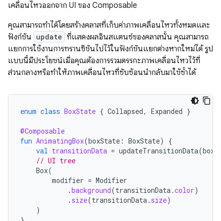
เคลื่อนไหวออกจาก UI ของ Composable
คุณสามารถทำได้โดยสร้างคลาสที่เก็บค่าภาพเคลื่อนไหวทั้งหมดและ
ฟังก์ชัน
update
ที่แสดงผลอินสแตนซ์ของคลาสนั้น คุณสามารถ
แยกการใช้งานการทรานซิชันไปไว้ในฟังก์ชันแยกต่างหากใหม่ได้ รูป
แบบนี้มีประโยชน์เมื่อคุณต้องการรวมตรรกะภาพเคลื่อนไหวไว้ที่
ส่วนกลางหรือทำให้ภาพเคลื่อนไหวที่ซับซ้อนนำกลับมาใช้ซ้ำได้
enum
class
BoxState
{
Collapsed
,
Expanded
}
@Composable
fun
AnimatingBox
(
boxState
:
BoxState
)
{
val
transitionData
=
updateTransitionData
(
boxS
// UI tree
Box
(
modifier
=
Modifier
.
background
(
transitionData
.
color
)
.
size
(
transitionData
.
size
)
)
}