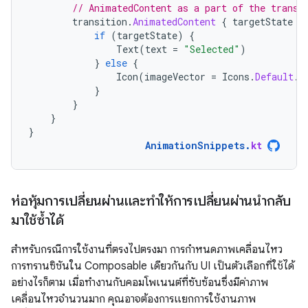
// AnimatedContent as a part of the transi
transition
.
AnimatedContent
{
targetState
-
if
(
targetState
)
{
Text
(
text
=
"Selected"
)
}
else
{
Icon
(
imageVector
=
Icons
.
Default
.
P
}
}
}
}
AnimationSnippets
.
kt
ห่อหุ้มการเปลี่ยนผ่านและทำให้การเปลี่ยนผ่านนำกลับ
มาใช้ซ้ำได้
สำหรับกรณีการใช้งานที่ตรงไปตรงมา การกำหนดภาพเคลื่อนไหว
การทรานซิชันใน Composable เดียวกันกับ UI เป็นตัวเลือกที่ใช้ได้
อย่างไรก็ตาม เมื่อทำงานกับคอมโพเนนต์ที่ซับซ้อนซึ่งมีค่าภาพ
เคลื่อนไหวจำนวนมาก คุณอาจต้องการแยกการใช้งานภาพ