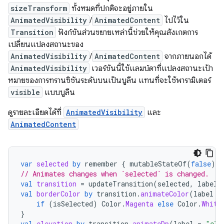
sizeTransform
ทั้งหมดที่ปกติจะอยู่ภายใน
AnimatedVisibility
/
AnimatedContent
ไปไว้ใน
Transition
ฟังก์ชันส่วนขยายเหล่านี้ช่วยให้คุณสังเกตการ
เปลี่ยนแปลงสถานะของ
AnimatedVisibility
/
AnimatedContent
จากภายนอกได้
AnimatedVisibility
เวอร์ชันนี้ใช้แลมบ์ดาที่แปลงสถานะเป้า
หมายของการทรานซิชันระดับบนเป็นบูลีน แทนที่จะใช้พารามิเตอร์
visible
แบบบูลีน
ดูรายละเอียดได้ที่
AnimatedVisibility
และ
AnimatedContent
var
selected
by
remember
{
mutableStateOf
(
false
)
}
// Animates changes when `selected` is changed.
val
transition
=
updateTransition
(
selected
,
label
val
borderColor
by
transition
.
animateColor
(
label
=
if
(
isSelected
)
Color
.
Magenta
else
Color
.
White
}
val
elevation
by
transition
.
animateDp
(
label
=
"ele