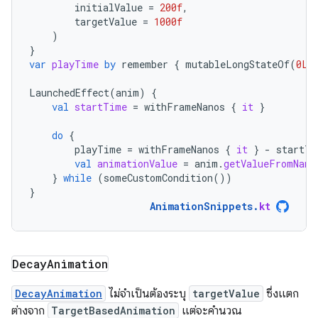
initialValue
=
200f
,
targetValue
=
1000f
)
}
var
playTime
by
remember
{
mutableLongStateOf
(
0L
)
LaunchedEffect
(
anim
)
{
val
startTime
=
withFrameNanos
{
it
}
do
{
playTime
=
withFrameNanos
{
it
}
-
startTi
val
animationValue
=
anim
.
getValueFromNano
}
while
(
someCustomCondition
())
}
AnimationSnippets
.
kt
Decay
Animation
DecayAnimation
ไม่จำเป็นต้องระบุ
targetValue
ซึ่งแตก
ต่างจาก
TargetBasedAnimation
แต่จะคำนวณ