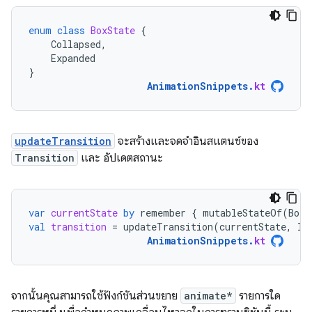
enum
class
BoxState
{
Collapsed
,
Expanded
}
AnimationSnippets
.
kt
updateTransition
จะสร้างและจดจำอินสแตนซ์ของ
Transition
และ อัปเดตสถานะ
var
currentState
by
remember
{
mutableStateOf
(
BoxS
val
transition
=
updateTransition
(
currentState
,
la
AnimationSnippets
.
kt
จากนั้นคุณสามารถใช้ฟังก์ชันส่วนขยาย
animate*
รายการใด