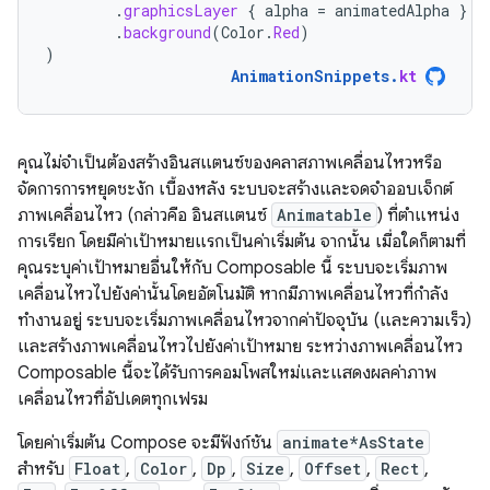
.
graphicsLayer
{
alpha
=
animatedAlpha
}
.
background
(
Color
.
Red
)
)
AnimationSnippets
.
kt
คุณไม่จำเป็นต้องสร้างอินสแตนซ์ของคลาสภาพเคลื่อนไหวหรือ
จัดการการหยุดชะงัก เบื้องหลัง ระบบจะสร้างและจดจำออบเจ็กต์
ภาพเคลื่อนไหว (กล่าวคือ อินสแตนซ์
Animatable
) ที่ตำแหน่ง
การเรียก โดยมีค่าเป้าหมายแรกเป็นค่าเริ่มต้น จากนั้น เมื่อใดก็ตามที่
คุณระบุค่าเป้าหมายอื่นให้กับ Composable นี้ ระบบจะเริ่มภาพ
เคลื่อนไหวไปยังค่านั้นโดยอัตโนมัติ หากมีภาพเคลื่อนไหวที่กำลัง
ทำงานอยู่ ระบบจะเริ่มภาพเคลื่อนไหวจากค่าปัจจุบัน (และความเร็ว)
และสร้างภาพเคลื่อนไหวไปยังค่าเป้าหมาย ระหว่างภาพเคลื่อนไหว
Composable นี้จะได้รับการคอมโพสใหม่และแสดงผลค่าภาพ
เคลื่อนไหวที่อัปเดตทุกเฟรม
โดยค่าเริ่มต้น Compose จะมีฟังก์ชัน
animate*AsState
สำหรับ
Float
,
Color
,
Dp
,
Size
,
Offset
,
Rect
,