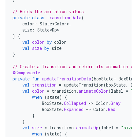
// Holds the animation values.
private
class
TransitionData
(
color
:
State<Color>
,
size
:
State<Dp>
)
{
val
color
by
color
val
size
by
size
}
// Create a Transition and return its animation va
@Composable
private
fun
updateTransitionData
(
boxState
:
BoxStat
val
transition
=
updateTransition
(
boxState
,
la
val
color
=
transition
.
animateColor
(
label
=
"c
when
(
state
)
{
BoxState
.
Collapsed
-
>
Color
.
Gray
BoxState
.
Expanded
-
>
Color
.
Red
}
}
val
size
=
transition
.
animateDp
(
label
=
"size"
when
(
state
)
{