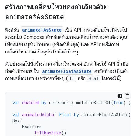
สร้างภาพเคลื่อนไหวของค่าเดียวด้วย
animate*As
State
ฟังก์ชัน
animate*AsState
เป็น API ภาพเคลื่อนไหวที่ตรงไป
ตรงมาใน Compose สำหรับสร้างภาพเคลื่อนไหวของค่าเดียว คุณ
เพียงแค่ระบุค่าเป้าหมาย (หรือค่าสิ้นสุด) และ API จะเริ่มภาพ
เคลื่อนไหวจากค่าปัจจุบันไปยังค่าที่ระบุ
ตัวอย่างต่อไปนี้สร้างภาพเคลื่อนไหวของค่าอัลฟ่าโดยใช้ API นี้ เมื่อ
ห่อค่าเป้าหมาย ใน
animateFloatAsState
ค่าอัลฟ่าจะเป็นค่า
ภาพเคลื่อนไหว ระหว่างค่าที่ระบุ (
1f
หรือ
0.5f
ในกรณีนี้)
var
enabled
by
remember
{
mutableStateOf
(
true
)
}
val
animatedAlpha
:
Float
by
animateFloatAsState
(
if
Box
(
Modifier
.
fillMaxSize
()