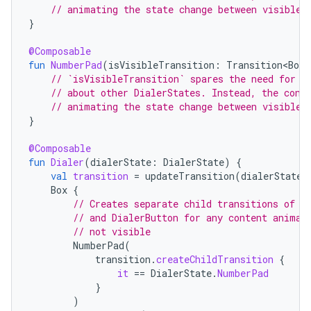
// animating the state change between visible 
}
@Composable
fun
NumberPad
(
isVisibleTransition
:
Transition<Bool
// `isVisibleTransition` spares the need for t
// about other DialerStates. Instead, the cont
// animating the state change between visible 
}
@Composable
fun
Dialer
(
dialerState
:
DialerState
)
{
val
transition
=
updateTransition
(
dialerState
,
Box
{
// Creates separate child transitions of B
// and DialerButton for any content animat
// not visible
NumberPad
(
transition
.
createChildTransition
{
it
==
DialerState
.
NumberPad
}
)