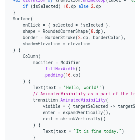
if
(
isSelected
)
10.
dp
else
2.
dp
}
Surface
(
onClick
=
{
selected
=
!
selected
},
shape
=
RoundedCornerShape
(
8.
dp
),
border
=
BorderStroke
(
2.
dp
,
borderColor
),
shadowElevation
=
elevation
)
{
Column
(
modifier
=
Modifier
.
fillMaxWidth
()
.
padding
(
16.
dp
)
)
{
Text
(
text
=
"Hello, world!"
)
// AnimatedVisibility as a part of the tra
transition
.
AnimatedVisibility
(
visible
=
{
targetSelected
-
>
targetSe
enter
=
expandVertically
(),
exit
=
shrinkVertically
()
)
{
Text
(
text
=
"It is fine today."
)
}