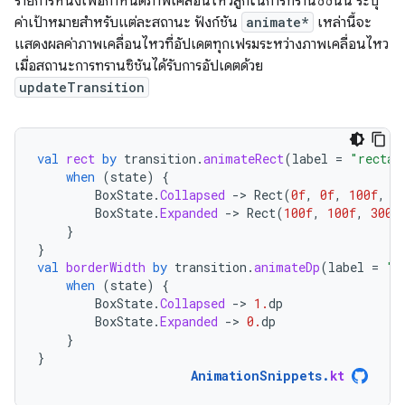
รายการหนึ่งเพื่อกำหนดภาพเคลื่อนไหวลูกในการทรานซิชันนี้ ระบุ
ค่าเป้าหมายสำหรับแต่ละสถานะ ฟังก์ชัน
animate*
เหล่านี้จะ
แสดงผลค่าภาพเคลื่อนไหวที่อัปเดตทุกเฟรมระหว่างภาพเคลื่อนไหว
เมื่อสถานะการทรานซิชันได้รับการอัปเดตด้วย
updateTransition
val
rect
by
transition
.
animateRect
(
label
=
"rectan
when
(
state
)
{
BoxState
.
Collapsed
-
>
Rect
(
0f
,
0f
,
100f
,
1
BoxState
.
Expanded
-
>
Rect
(
100f
,
100f
,
300f
}
}
val
borderWidth
by
transition
.
animateDp
(
label
=
"b
when
(
state
)
{
BoxState
.
Collapsed
-
>
1.
dp
BoxState
.
Expanded
-
>
0.
dp
}
}
AnimationSnippets
.
kt