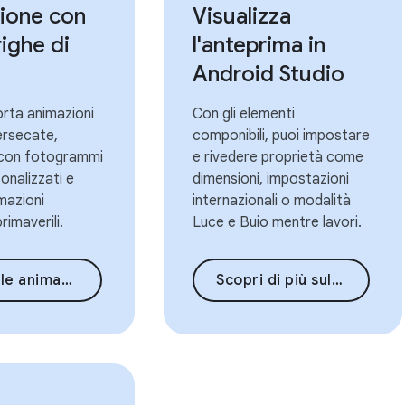
ione con
Visualizza
ighe di
l'anteprima in
Android Studio
orta animazioni
Con gli elementi
tersecate,
componibili, puoi impostare
 con fotogrammi
e rivedere proprietà come
onalizzati e
dimensioni, impostazioni
mazioni
internazionali o modalità
rimaverili.
Luce e Buio mentre lavori.
mazioni di Scrivi
Scopri di più sull'anteprima