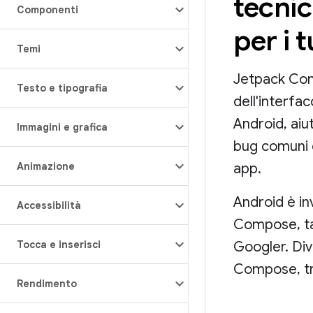
tecni
Componenti
per i 
Temi
Jetpack Comp
Testo e tipografia
dell'interfa
Android, aiut
Immagini e grafica
bug comuni e
Animazione
app.
Android è in
Accessibilità
Compose, tan
Tocca e inserisci
Googler. Div
Compose, tr
Rendimento