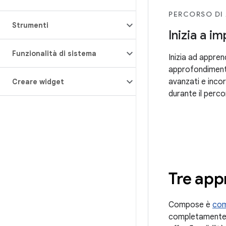
PERCORSO DI
Strumenti
Inizia a i
Funzionalità di sistema
Inizia ad appren
approfondiment
avanzati e inco
Creare widget
durante il perc
Tre app
Compose è
com
completamente la