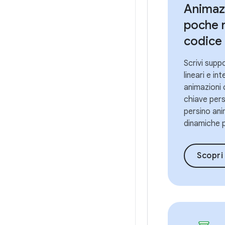
Animaz
poche r
codice
Scrivi supp
lineari e in
animazioni
chiave pers
persino ani
dinamiche p
Scopri le ani