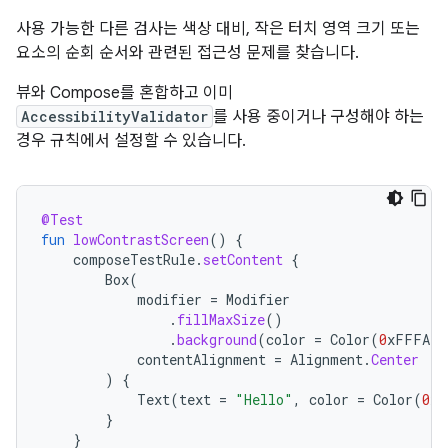
사용 가능한 다른 검사는 색상 대비, 작은 터치 영역 크기 또는
요소의 순회 순서와 관련된 접근성 문제를 찾습니다.
뷰와 Compose를 혼합하고 이미
AccessibilityValidator
를 사용 중이거나 구성해야 하는
경우 규칙에서 설정할 수 있습니다.
@Test
fun
lowContrastScreen
()
{
composeTestRule
.
setContent
{
Box
(
modifier
=
Modifier
.
fillMaxSize
()
.
background
(
color
=
Color
(
0
xFFFAFB
contentAlignment
=
Alignment
.
Center
)
{
Text
(
text
=
"Hello"
,
color
=
Color
(
0
xF
}
}