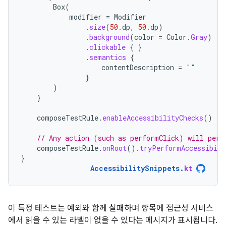
Box
(
modifier
=
Modifier
.
size
(
50.
dp
,
50.
dp
)
.
background
(
color
=
Color
.
Gray
)
.
clickable
{
}
.
semantics
{
contentDescription
=
""
}
)
}
composeTestRule
.
enableAccessibilityChecks
()
// Any action (such as performClick) will perf
composeTestRule
.
onRoot
().
tryPerformAccessibili
}
AccessibilitySnippets
.
kt
이 특정 테스트는 예외와 함께 실패하며 항목에 접근성 서비스
에서 읽을 수 있는 라벨이 없을 수 있다는 메시지가 표시됩니다.