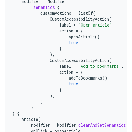
modifier
=
Modifier
.
semantics
{
customActions
=
listOf
(
CustomAccessibilityAction
(
label
=
"Open article"
,
action
=
{
openArticle
()
true
}
),
CustomAccessibilityAction
(
label
=
"Add to bookmarks"
,
action
=
{
addToBookmarks
()
true
}
),
)
}
)
{
Article
(
modifier
=
Modifier
.
clearAndSetSemantics
{
onClick
=
openArticle
,