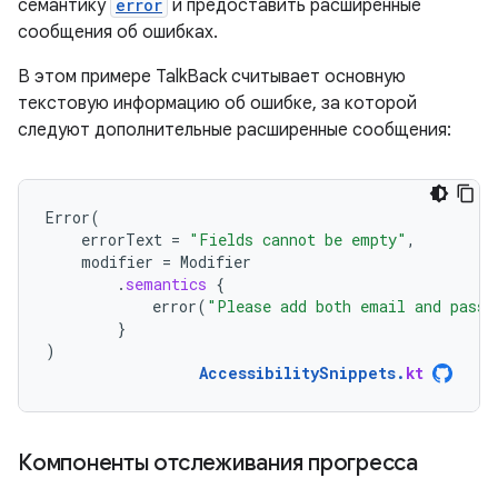
семантику
error
и предоставить расширенные
сообщения об ошибках.
В этом примере TalkBack считывает основную
текстовую информацию об ошибке, за которой
следуют дополнительные расширенные сообщения:
Error
(
errorText
=
"Fields cannot be empty"
,
modifier
=
Modifier
.
semantics
{
error
(
"Please add both email and passw
}
)
AccessibilitySnippets
.
kt
Компоненты отслеживания прогресса