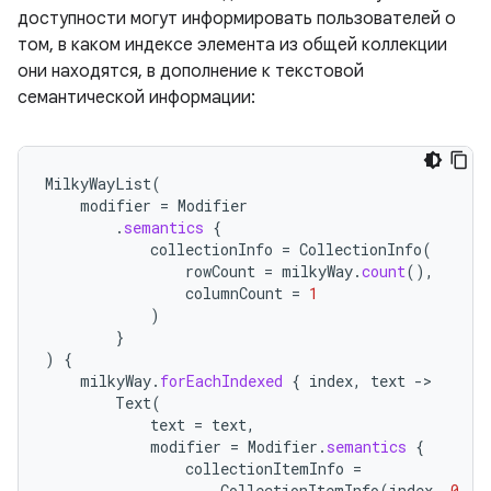
доступности могут информировать пользователей о
том, в каком индексе элемента из общей коллекции
они находятся, в дополнение к текстовой
семантической информации:
MilkyWayList
(
modifier
=
Modifier
.
semantics
{
collectionInfo
=
CollectionInfo
(
rowCount
=
milkyWay
.
count
(),
columnCount
=
1
)
}
)
{
milkyWay
.
forEachIndexed
{
index
,
text
-
Text
(
text
=
text
,
modifier
=
Modifier
.
semantics
{
collectionItemInfo
=
CollectionItemInfo
(
index
,
0
,
0