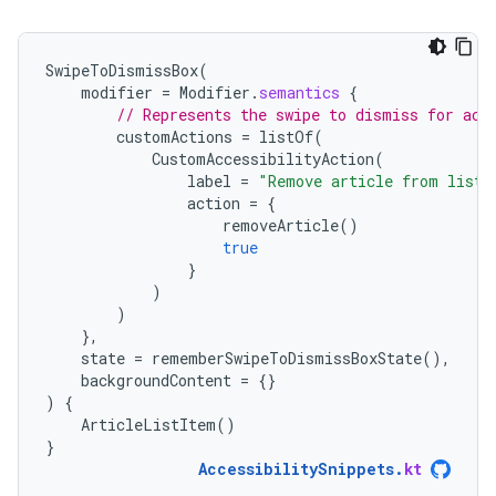
SwipeToDismissBox
(
modifier
=
Modifier
.
semantics
{
// Represents the swipe to dismiss for acc
customActions
=
listOf
(
CustomAccessibilityAction
(
label
=
"Remove article from list"
action
=
{
removeArticle
()
true
}
)
)
},
state
=
rememberSwipeToDismissBoxState
(),
backgroundContent
=
{}
)
{
ArticleListItem
()
}
AccessibilitySnippets
.
kt