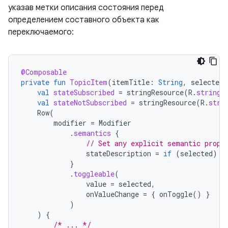
указав метки описания состояния перед
определением составного объекта как
переключаемого:
@Composable
private
fun
TopicItem
(
itemTitle
:
String
,
selected
:
val
stateSubscribed
=
stringResource
(
R
.
string
.
val
stateNotSubscribed
=
stringResource
(
R
.
stri
Row
(
modifier
=
Modifier
.
semantics
{
// Set any explicit semantic prope
stateDescription
=
if
(
selected
)
s
}
.
toggleable
(
value
=
selected
,
onValueChange
=
{
onToggle
()
}
)
)
{
/* ... */