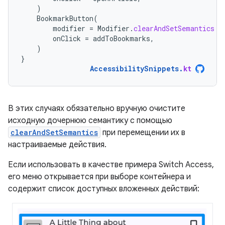
)
BookmarkButton
(
modifier
=
Modifier
.
clearAndSetSemantics
{
onClick
=
addToBookmarks
,
)
}
AccessibilitySnippets
.
kt
В этих случаях обязательно вручную очистите
исходную дочернюю семантику с помощью
clearAndSetSemantics
при перемещении их в
настраиваемые действия.
Если использовать в качестве примера Switch Access,
его меню открывается при выборе контейнера и
содержит список доступных вложенных действий: