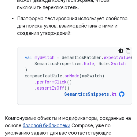
может дважды коснуться экрана, чтобы
выключить переключатель.
Платформа тестирования использует свойства
для поиска узлов, взаимодействия с ними и
создания утверждений:
val
mySwitch
=
SemanticsMatcher
.
expectValue
(
SemanticsProperties
.
Role
,
Role
.
Switch
)
composeTestRule
.
onNode
(
mySwitch
)
.
performClick
()
.
assertIsOff
()
SemanticsSnippets
.
kt
Компонуемые объекты и модификаторы, созданные на
основе
базовой библиотеки
Compose, уже по
умолчанию задают для вас соответствующие