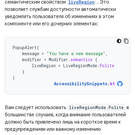
семантическим свойством
liveRegion
. Это
позволяет службам доступности автоматически
уведомлять пользователя об изменениях в этом
компоненте или его дочерних элементах:
PopupAlert
(
message
=
"You have a new message"
,
modifier
=
Modifier
.
semantics
{
liveRegion
=
LiveRegionMode
.
Polite
}
)
AccessibilitySnippets
.
kt
Вам следует использовать
liveRegionMode.Polite
в
большинстве случаев, когда внимание пользователей
должно быть привлечено лишь на короткое время к
предупреждениям или важному изменению