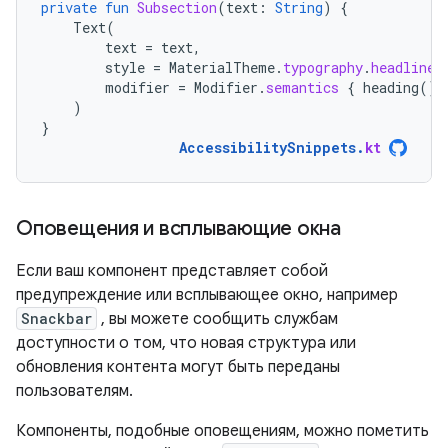
private
fun
Subsection
(
text
:
String
)
{
Text
(
text
=
text
,
style
=
MaterialTheme
.
typography
.
headlineS
modifier
=
Modifier
.
semantics
{
heading
()
)
}
AccessibilitySnippets
.
kt
Оповещения и всплывающие окна
Если ваш компонент представляет собой
предупреждение или всплывающее окно, например
Snackbar
, вы можете сообщить службам
доступности о том, что новая структура или
обновления контента могут быть переданы
пользователям.
Компоненты, подобные оповещениям, можно пометить