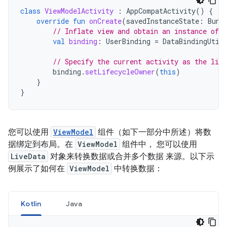
class
ViewModelActivity
:
AppCompatActivity
()
{
override
fun
onCreate
(
savedInstanceState
:
Bund
// Inflate view and obtain an instance of t
val
binding
:
UserBinding
=
DataBindingUtil
// Specify the current activity as the life
binding
.
setLifecycleOwner
(
this
)
}
}
您可以使用
ViewModel
组件（如下一部分中所述）将数
据绑定到布局。在
ViewModel
组件中， 您可以使用
LiveData
对象来转换数据或合并多个数据 来源。以下示
例展示了如何在
ViewModel
中转换数据：
Kotlin
Java