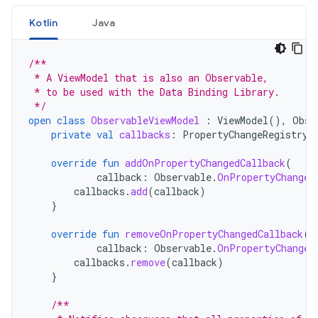
Kotlin
Java
/**
 * A ViewModel that is also an Observable,
 * to be used with the Data Binding Library.
 */
open
class
ObservableViewModel
:
ViewModel
(),
Obse
private
val
callbacks
:
PropertyChangeRegistry
override
fun
addOnPropertyChangedCallback
(
callback
:
Observable
.
OnPropertyChanged
callbacks
.
add
(
callback
)
}
override
fun
removeOnPropertyChangedCallback
(
callback
:
Observable
.
OnPropertyChanged
callbacks
.
remove
(
callback
)
}
/**