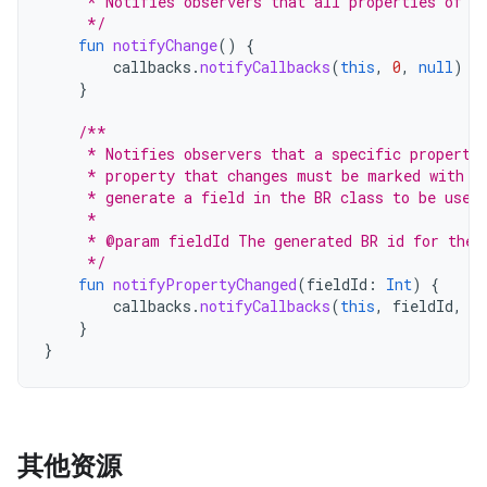
     * Notifies observers that all properties of t
     */
fun
notifyChange
()
{
callbacks
.
notifyCallbacks
(
this
,
0
,
null
)
}
/**
     * Notifies observers that a specific property
     * property that changes must be marked with t
     * generate a field in the BR class to be used
     *
     * @param fieldId The generated BR id for the 
     */
fun
notifyPropertyChanged
(
fieldId
:
Int
)
{
callbacks
.
notifyCallbacks
(
this
,
fieldId
,
n
}
}
其他资源