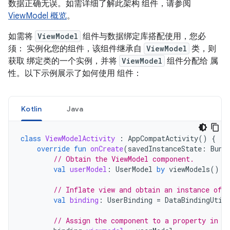
数据正确无误。如需详细了解此架构 组件，请参阅
ViewModel 概览
。
如需将
ViewModel
组件与数据绑定库搭配使用，您必
须： 实例化您的组件，该组件继承自
ViewModel
类，则
获取 绑定类的一个实例，并将
ViewModel
组件分配给 属
性。以下示例展示了如何使用 组件：
Kotlin
Java
class
ViewModelActivity
:
AppCompatActivity
()
{
override
fun
onCreate
(
savedInstanceState
:
Bund
// Obtain the ViewModel component.
val
userModel
:
UserModel
by
viewModels
()
// Inflate view and obtain an instance of t
val
binding
:
UserBinding
=
DataBindingUtil
// Assign the component to a property in t