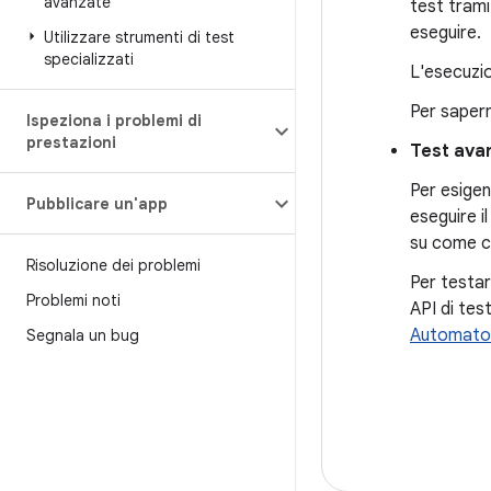
avanzate
test trami
eseguire.
Utilizzare strumenti di test
specializzati
L'esecuzio
Per sapern
Ispeziona i problemi di
prestazioni
Test ava
Per esigen
Pubblicare un'app
eseguire i
su come co
Risoluzione dei problemi
Per testa
Problemi noti
API di te
Automato
Segnala un bug