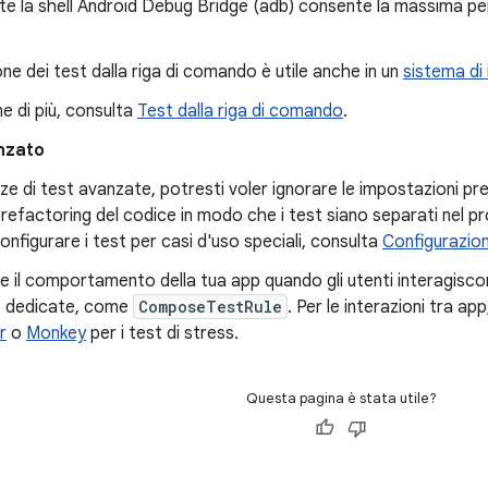
te la shell Android Debug Bridge (adb) consente la massima pers
ne dei test dalla riga di comando è utile anche in un
sistema di
e di più, consulta
Test dalla riga di comando
.
nzato
ze di test avanzate, potresti voler ignorare le impostazioni pre
l refactoring del codice in modo che i test siano separati nel pr
nfigurare i test per casi d'uso speciali, consulta
Configurazio
re il comportamento della tua app quando gli utenti interagis
st dedicate, come
ComposeTestRule
. Per le interazioni tra a
r
o
Monkey
per i test di stress.
Questa pagina è stata utile?