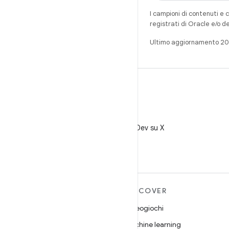
I campioni di contenuti e 
registrati di Oracle e/o d
Ultimo aggiornamento 2
X
Segui @AndroidDev su X
ULTERIORI
DISCOVER
INFORMAZIONI SU
Videogiochi
ANDROID
Machine learning
Android