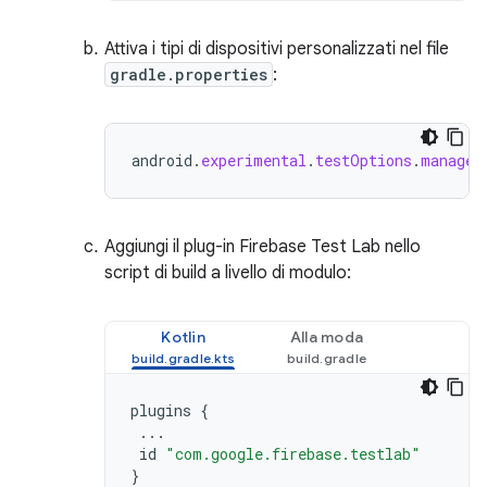
Attiva i tipi di dispositivi personalizzati nel file
gradle.properties
:
android
.
experimental
.
testOptions
.
managed
Aggiungi il plug-in Firebase Test Lab nello
script di build a livello di modulo:
Kotlin
Alla moda
plugins
{
...
id
"com.google.firebase.testlab"
}