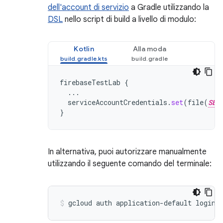
dell'account di servizio
a Gradle utilizzando la
DSL
nello script di build a livello di modulo:
Kotlin
Alla moda
firebaseTestLab
{
...
serviceAccountCredentials
.
set
(
file
(
SER
}
In alternativa, puoi autorizzare manualmente
utilizzando il seguente comando del terminale: