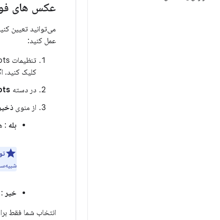
عکس های فور
می‌توانید تعیین کنی
عمل کنید:
تنظیمات snapshots را باز کنید. اگر شبیه ساز در اندروید استودیو تعبیه شده است، روی
کلیک کنید. ا
در دسته
ots
از منوی
ذخیره 
بله
: همی
تو
شبیه‌س
خیر
: ه