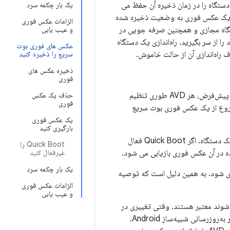
ندروید (AVD) است که کل وضعیت دستگاه را در زمان ذخیره آن حفظ می
یک بار چکمه سرد
اری یک عکس فوری به وضعیت ذخیره شده
الزامات عکس فوری
دستگاه مجازی و همچنین صرفه جویی در
و عیب یابی
 از سر بگیرید. راه‌اندازی یک دستگاه
عکس های فوری بوت
راه‌اندازی آن از حالت خاموش.
سریع را ذخیره کنید
ذخیره عکس های
فوری
ساده ترین راه برای استفاده از عکس های فوری، استفاده از یک عکس فوری بوت سریع است. به‌طور پیش‌فرض، هر AVD طوری تنظیم
حذف یک عکس
فوری
روع از یک عکس فوری بوت سریع
یک عکس فوری
بارگیری کنید
انجام دهد، درست مانند روشن کردن یک دستگاه. اگر Quick Boot فعال
Quick Boot را
 در آن عکس فوری بازیابی می شود.
غیرفعال کنید
یک بار چکمه سرد
اندازی شود. به همین دلیل است که توصیه
الزامات عکس فوری
و عیب یابی
که با آن‌ها ذخیره می‌شوند معتبر هستند. وقتی تغییری در
هر یک از این قسمت‌ها ایجاد می‌کنید، همه عکس‌های فوری از AVD آسیب‌دیده نامعتبر می‌شوند. هر به‌روزرسانی شبیه‌ساز Android،