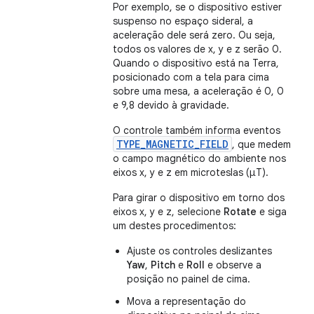
Por exemplo, se o dispositivo estiver
suspenso no espaço sideral, a
aceleração dele será zero. Ou seja,
todos os valores de x, y e z serão 0.
Quando o dispositivo está na Terra,
posicionado com a tela para cima
sobre uma mesa, a aceleração é 0, 0
e 9,8 devido à gravidade.
O controle também informa eventos
TYPE_MAGNETIC_FIELD
, que medem
o campo magnético do ambiente nos
eixos x, y e z em microteslas (μT).
Para girar o dispositivo em torno dos
eixos x, y e z, selecione
Rotate
e siga
um destes procedimentos:
Ajuste os controles deslizantes
Yaw
,
Pitch
e
Roll
e observe a
posição no painel de cima.
Mova a representação do