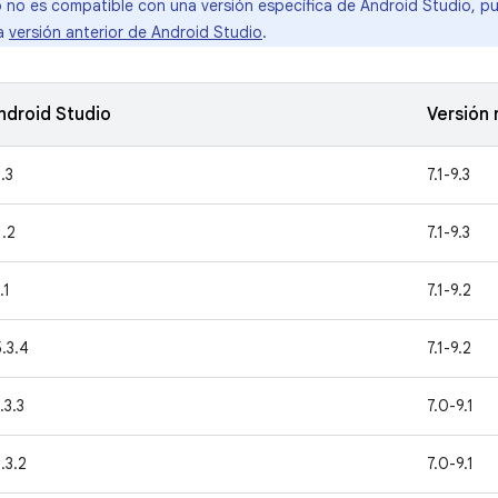
o no es compatible con una versión específica de Android Studio, pue
na
versión anterior de Android Studio
.
ndroid Studio
Versión 
.3
7.1-9.3
1.2
7.1-9.3
.1
7.1-9.2
.3.4
7.1-9.2
.3.3
7.0-9.1
.3.2
7.0-9.1