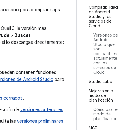
Compatibilidad
o necesario para compilar apps
de Android
Studio y los
servicios de
Cloud
Quail 3, la versión más
yuda
>
Buscar
Versiones de
Android
o si lo descargas directamente:
Studio que
son
compatibles
actualmente
con los
servicios de
s pueden contener funciones
Cloud
rsiones de Android Studio
para
Studio Labs
Mejoras en el
modo de
es cerrados
.
planificación
sección de
versiones anteriores
.
Cómo usar el
modo de
planificación
sulta las
versiones preliminares
MCP