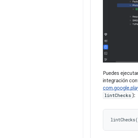
Puedes ejecutar 
integración cont
com.google.play.
lintChecks
):