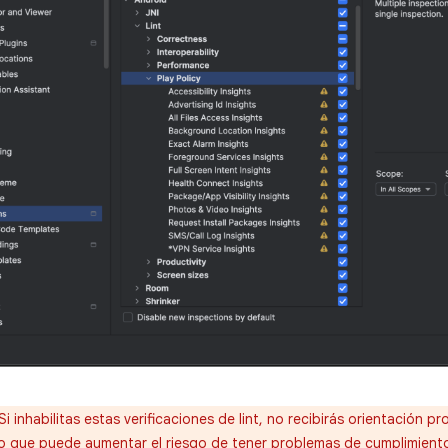
Si inhabilitas estas verificaciones de lint, no recibirás orientación pr
lo que puede aumentar el riesgo de tener problemas de cumplimiento 