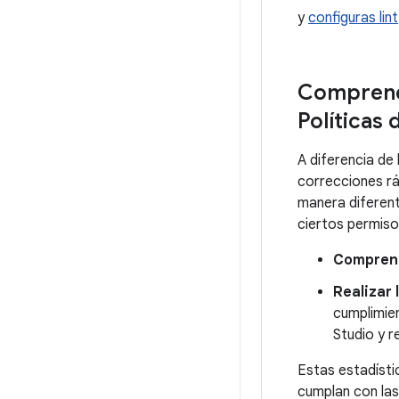
y
configuras lint
Comprende
Políticas 
A diferencia de 
correcciones ráp
manera diferent
ciertos permisos
Compren
Realizar
cumplimie
Studio y 
Estas estadísti
cumplan con las