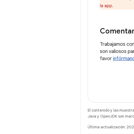
la app.
Comentar
Trabajamos cont
son valiosos par
favor
infórmano
El contenido y las muestr
Java y OpenJDK son marca
Última actualización: 2