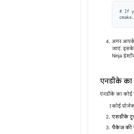
# If y
cmake.
अगर आपके व
जाएं. इसके
Ninja इंस्
एनडीके का 
एनडीके का कोई ख
कोई प्रोजे
एसडीके ट
पैकेज की