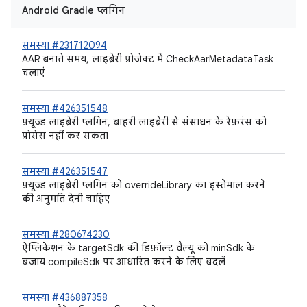
Android Gradle प्लगिन
समस्या #231712094
AAR बनाते समय, लाइब्रेरी प्रोजेक्ट में CheckAarMetadataTask
चलाएं
समस्या #426351548
फ़्यूज़्ड लाइब्रेरी प्लगिन, बाहरी लाइब्रेरी से संसाधन के रेफ़रंस को
प्रोसेस नहीं कर सकता
समस्या #426351547
फ़्यूज़्ड लाइब्रेरी प्लगिन को overrideLibrary का इस्तेमाल करने
की अनुमति देनी चाहिए
समस्या #280674230
ऐप्लिकेशन के targetSdk की डिफ़ॉल्ट वैल्यू को minSdk के
बजाय compileSdk पर आधारित करने के लिए बदलें
समस्या #436887358