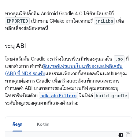
หากคุณใช้ปลั๊กอิน Android Gradle 4.0 ให้ย้ายไลบรารีที่
IMPORTED
เป้าหมาย CMake จากไดเรกทอรี
jniLibs
เพื่อ
หลีกเลี่ยงข้อผิดพลาดนี้
ระบุ ABI
โดยค่าเริ่มต้น Gradle จะสร้างไลบรารีเนทีฟของคุณลงใน
.so
ที่
แยกต่างหาก สำหรับ
อินเทอร์เฟซแบบไบนารีของแอปพลิเคชัน
(ABI) ที่ NDK รองรับ
และรวมแพ็กเกจทั้งหมดลงในแอปของคุณ
หากคุณต้องการ Gradle เพื่อสร้างและจัดแพ็กเกจเฉพาะการ
กำหนดค่า ABI บางรายการของโฆษณาเนทีฟ คุณสามารถระบุ
ไลบรารีพร้อมด้วย
ndk.abiFilters
ในไฟล์
build.gradle
ระดับโมดูลของคุณตามที่แสดงด้านล่าง:
ดึงดูด
Kotlin