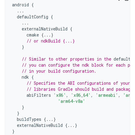
android
{
...
defaultConfig
{
...
externalNativeBuild
{
cmake
{...}
// or ndkBuild {...}
}
// Similar to other properties in the 
defaultC
// you can configure the ndk block for each pro
// in your build configuration.
ndk
{
// Specifies the ABI configurations of your n
// libraries Gradle should build and package
abiFilters
'x86'
,
'x86_64'
,
'armeabi'
,
'arm
'arm64-v8a'
}
}
buildTypes
{...}
externalNativeBuild
{...}
}