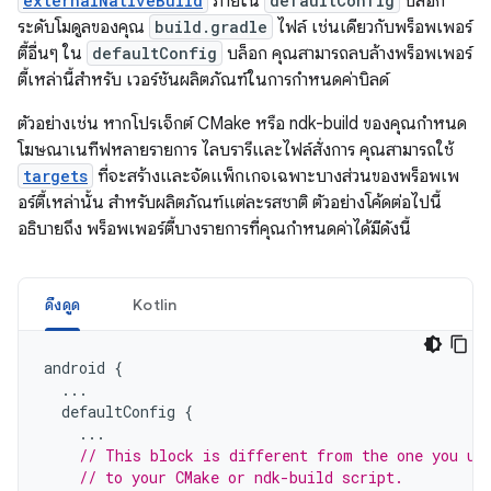
externalNativeBuild
ภายใน
defaultConfig
บล็อก
ระดับโมดูลของคุณ
build.gradle
ไฟล์ เช่นเดียวกับพร็อพเพอร์
ตี้อื่นๆ ใน
defaultConfig
บล็อก คุณสามารถลบล้างพร็อพเพอร์
ตี้เหล่านี้สำหรับ เวอร์ชันผลิตภัณฑ์ในการกำหนดค่าบิลด์
ตัวอย่างเช่น หากโปรเจ็กต์ CMake หรือ ndk-build ของคุณกำหนด
โฆษณาเนทีฟหลายรายการ ไลบรารีและไฟล์สั่งการ คุณสามารถใช้
targets
ที่จะสร้างและจัดแพ็กเกจเฉพาะบางส่วนของพร็อพเพ
อร์ตี้เหล่านั้น สำหรับผลิตภัณฑ์แต่ละรสชาติ ตัวอย่างโค้ดต่อไปนี้
อธิบายถึง พร็อพเพอร์ตี้บางรายการที่คุณกำหนดค่าได้มีดังนี้
ดึงดูด
Kotlin
android
{
...
defaultConfig
{
...
// This block is different from the one you us
// to your CMake or ndk-build script.