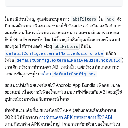
ในกรณีส่วนใหญ่ คุณต้องระบุเฉพาะ
abiFilters
ใน
ndk
ดัง
ที่แสดงด้านบน เนื่องจากจะบอกให้ Gradle สร้างทั้งสองบิลด์ และ
จัดแพ็กเกจไลบรารีเนทีฟเวอร์ชันดังกล่าว แต่หากต้องการ ควบคุม
สิ่งที่ Gradle ควรสร้าง โดยไม่ขึ้นอยู่กับสิ่งที่คุณต้องการ ลงในแอป
ของคุณ ให้กำหนดค่า Flag
abiFilters
อื่นใน
defaultConfig.externalNativeBuild.cmake
บล็อก
(หรือ
defaultConfig.externalNativeBuild.ndkBuild
)
เกรเดิล สร้างการกำหนดค่า ABI เหล่านั้น แต่สร้างแพ็กเกจเฉพาะ
รายการที่คุณระบุใน
บล็อก
defaultConfig.ndk
ขอแนะนำให้เผยแพร่โดยใช้ Android App Bundle เพื่อลด ขนาด
ของแอป เนื่องจากมีเพียงไลบรารีแบบเนทีฟที่ตรงกับ ABI ของผู้ใช้
อุปกรณ์จะมาพร้อมกับการดาวน์โหลด
สําหรับแอปเดิมที่เผยแพร่โดยใช้ APK (สร้างก่อนเดือนสิงหาคม
2021) ให้พิจารณา
การกำหนดค่า APK หลายรายการที่ใช้ ABI
แทนที่จะสร้าง APK ขนาดใหญ่ 1 รายการพร้อมด้วย ของไลบรารีเน