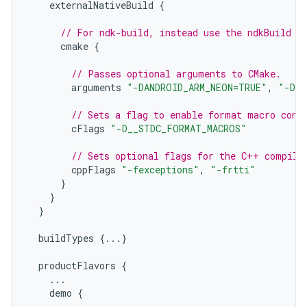
externalNativeBuild
{
// For ndk-build, instead use the ndkBuild b
cmake
{
// Passes optional arguments to CMake.
arguments
"-DANDROID_ARM_NEON=TRUE"
,
"-DAN
// Sets a flag to enable format macro cons
cFlags
"-D__STDC_FORMAT_MACROS"
// Sets optional flags for the C++ compile
cppFlags
"-fexceptions"
,
"-frtti"
}
}
}
buildTypes
{...}
productFlavors
{
...
demo
{
...