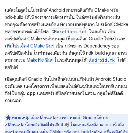
แต่ละโมดูลในโปรเจ็กต์ Android สามารถลิงก์กับ CMake หรือ
ndk-build ได้เพียงรายการเดียวเท่านั้น ไฟล์สคริปต์ ตัวอย่างเช่น
หากคุณต้องการสร้างและจัดแพ็กเกจเอาต์พุตจาก โปรเจ็กต์ CMake
หลายรายการต้องใช้ไฟล์
CMakeLists.txt
ไฟล์เดียว เป็น
สคริปต์บิลด์ CMake ระดับบนสุด (ซึ่งคุณลิงก์ Gradle ไปยัง) และ
เพิ่มโปรเจ็กต์ CMake อื่นๆ
เป็น ทรัพยากร Dependency ของ
สคริปต์บิลด์นั้น ในทำนองเดียวกัน ถ้าคุณใช้ ndk-build คุณสามารถ
สามารถ
รวม Makefile อื่นๆ
ในระดับบนสุดได้
Android.mk
ไฟล์
สคริปต์
เมื่อคุณลิงก์ Gradle กับโปรเจ็กต์แบบเนทีฟแล้ว Android Studio
จะอัปเดต แผง
โครงการ
เพื่อแสดงไฟล์ต้นฉบับและไลบรารีแบบเน
ทีฟ ในกลุ่ม
cpp
และสคริปต์บิลด์ภายนอกในส่วน กลุ่ม
ไฟล์บิลด์
ภายนอก
หมายเหตุ:
เมื่อเปลี่ยนแปลงการกำหนดค่า Gradle ใช้การ
เปลี่ยนแปลงโดยคลิก
ซิงค์โปรเจ็กต์
ในแถบเครื่องมือ นอกจากนี้ เมื่อ
คุณทำการเปลี่ยนแปลงใน CMake หรือ ndk-build หลังจากที่คุณลิงก์กับ