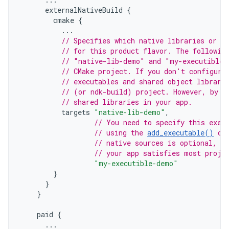
externalNativeBuild
{
cmake
{
...
// Specifies which native libraries or ex
// for this product flavor. The followin
// "native-lib-demo" and "my-executible-
// CMake project. If you don't configure
// executables and shared object librari
// (or ndk-build) project. However, by d
// shared libraries in your app.
targets
"native-lib-demo"
,
// You need to specify this exec
// using the 
add_executable()
 co
// native sources is optional, an
// your app satisfies most proje
"my-executible-demo"
}
}
}
paid
{
...