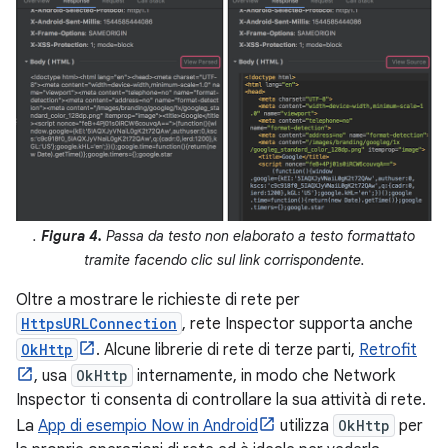
.
Figura 4.
Passa da testo non elaborato a testo formattato
tramite facendo clic sul link corrispondente.
Oltre a mostrare le richieste di rete per
HttpsURLConnection
, rete Inspector supporta anche
OkHttp
. Alcune librerie di rete di terze parti,
Retrofit
, usa
OkHttp
internamente, in modo che Network
Inspector ti consenta di controllare la sua attività di rete.
La
App di esempio Now in Android
utilizza
OkHttp
per