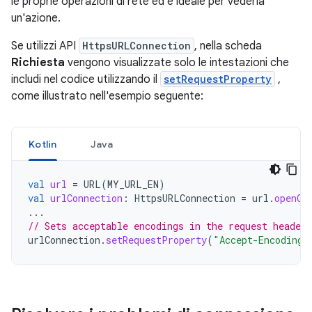
le proprie operazioni di rete ed è ideale per vederla
un'azione.
Se utilizzi API
HttpsURLConnection
, nella scheda
Richiesta
vengono visualizzate solo le intestazioni che
includi nel codice utilizzando il
setRequestProperty
,
come illustrato nell'esempio seguente:
Kotlin
Java
val
url
=
URL
(
MY_URL_EN
)
val
urlConnection
:
HttpsURLConnection
=
url
.
openCo
...
// Sets acceptable encodings in the request header.
urlConnection
.
setRequestProperty
(
"Accept-Encoding"