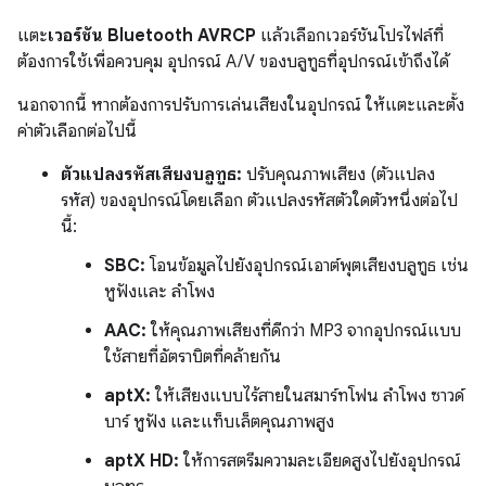
แตะ
เวอร์ชัน Bluetooth AVRCP
แล้วเลือกเวอร์ชันโปรไฟล์ที่
ต้องการใช้เพื่อควบคุม อุปกรณ์ A/V ของบลูทูธที่อุปกรณ์เข้าถึงได้
นอกจากนี้ หากต้องการปรับการเล่นเสียงในอุปกรณ์ ให้แตะและตั้ง
ค่าตัวเลือกต่อไปนี้
ตัวแปลงรหัสเสียงบลูทูธ:
ปรับคุณภาพเสียง (ตัวแปลง
รหัส) ของอุปกรณ์โดยเลือก ตัวแปลงรหัสตัวใดตัวหนึ่งต่อไป
นี้:
SBC:
โอนข้อมูลไปยังอุปกรณ์เอาต์พุตเสียงบลูทูธ เช่น
หูฟังและ ลำโพง
AAC:
ให้คุณภาพเสียงที่ดีกว่า MP3 จากอุปกรณ์แบบ
ใช้สายที่อัตราบิตที่คล้ายกัน
aptX:
ให้เสียงแบบไร้สายในสมาร์ทโฟน ลำโพง ซาวด์
บาร์ หูฟัง และแท็บเล็ตคุณภาพสูง
aptX HD:
ให้การสตรีมความละเอียดสูงไปยังอุปกรณ์