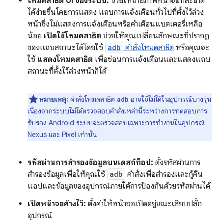
โหมดสาธิต UI ของระบบ:
ช่วยให้ถ่ายภาพหน้าจอที่สะอาด
ได้ง่ายขึ้นโดยการแสดง แถบการแจ้งเตือนทั่วไปที่ตั้งไว้ล่วง
หน้าซึ่งไม่แสดงการแจ้งเตือนหรือคำเตือนแบตเตอรี่เหลือ
น้อย
เปิดใช้โหมดสาธิต
ช่วยให้คุณเปลี่ยนลักษณะที่ปรากฏ
ของแถบสถานะได้โดยใช้
adb
คำสั่งโหมดสาธิต
หรือคุณจะ
ใช้
แสดงโหมดสาธิต
เพื่อซ่อนการแจ้งเตือนและแสดงแถบ
สถานะที่ตั้งไว้ล่วงหน้าก็ได้
หมายเหตุ:
คำสั่งโหมดสาธิต
อาจใช้ไม่ได้ในอุปกรณ์บางรุ่น
adb
เนื่องจากระบบไม่ได้ตรวจสอบคำสั่งเหล่านี้ระหว่างการทดสอบการ
รับรอง Android ระบบจะตรวจสอบเฉพาะการทำงานในอุปกรณ์
Nexus และ Pixel เท่านั้น
รหัสผ่านการสำรองข้อมูลบนเดสก์ท็อป:
ตั้งรหัสผ่านการ
สำรองข้อมูลเพื่อให้คุณใช้
adb
คำสั่งเพื่อสำรองและกู้คืน
แอปและข้อมูลของอุปกรณ์ภายใต้การป้องกันด้วยรหัสผ่านได้
เปิดหน้าจอค้างไว้:
ตั้งค่าให้หน้าจอเปิดอยู่ขณะเสียบปลั๊ก
อุปกรณ์