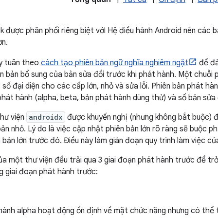
k được phân phối riêng biệt với Hệ điều hành Android nên các b
ơn.
ày tuân theo
cách tạo phiên bản ngữ nghĩa nghiêm ngặt
để đả
hiên bản bổ sung của bản sửa đổi trước khi phát hành. Một chuỗi
3 số đại diện cho các cấp lớn, nhỏ và sửa lỗi. Phiên bản phát hà
hát hành (alpha, beta, bản phát hành dùng thử) và số bản sửa đổ
hư viện
androidx
được khuyến nghị (nhưng không bắt buộc) để
bản nhỏ. Lý do là việc cập nhật phiên bản lớn rõ ràng sẽ buộc 
bản lớn trước đó. Điều này làm gián đoạn quy trình làm việc củ
ủa một thư viện đều trải qua 3 giai đoạn phát hành trước để tr
ng giai đoạn phát hành trước:
hành alpha hoạt động ổn định về mặt chức năng nhưng có thể 