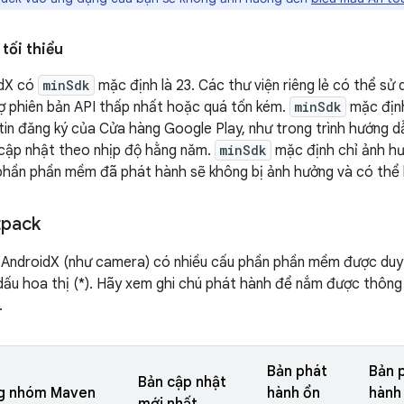
tối thiểu
idX có
minSdk
mặc định là 23. Các thư viện riêng lẻ có thể sử
ợ phiên bản API thấp nhất hoặc quá tốn kém.
minSdk
mặc định
tin đăng ký của Cửa hàng Google Play, như trong trình hướng dẫ
cập nhật theo nhịp độ hằng năm.
minSdk
mặc định chỉ ảnh hư
 phần phần mềm đã phát hành sẽ không bị ảnh hưởng và có thể
tpack
 AndroidX (như camera) có nhiều cấu phần phần mềm được duy tr
ấu hoa thị (*). Hãy xem ghi chú phát hành để nắm được thông 
.
Bản phát
Bản 
Bản cập nhật
g nhóm Maven
hành ổn
hành