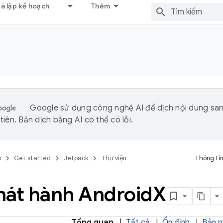
và lập kế hoạch
Thêm
Google sử dụng công nghệ AI để dịch nội dung sa
iên. Bản dịch bằng AI có thể có lỗi.
s
Get started
Jetpack
Thư viện
Thông tin
hát hành Android
X
Tổng quan
|
Tất cả
|
Ổn định
|
Bản p