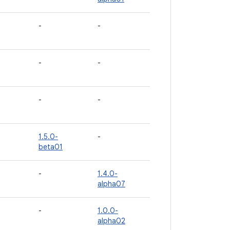
-
-
-
-
-
-
1.5.0-
-
beta01
-
1.4.0-
alpha07
-
1.0.0-
alpha02