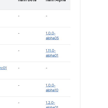
hành beta
hành Alpha
-
-
-
1.0.0-
alpha05
-
1.11.0-
alpha01
-rc01
-
-
-
1.0.0-
alpha10
-
1.2.0-
alpha01