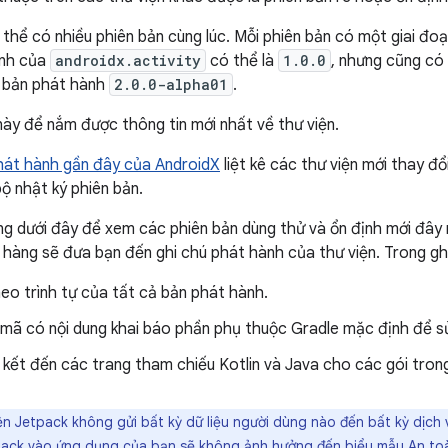
 thể có nhiều phiên bản cùng lúc. Mỗi phiên bản có một giai đoạ
ịnh của
androidx.activity
có thể là
1.0.0
, nhưng cũng có
 bản phát hành
2.0.0-alpha01
.
ày để nắm được thông tin mới nhất về thư viện.
hát hành gần đây của AndroidX
liệt kê các thư viện mới thay đổ
ộ nhật ký phiên bản.
g dưới đây để xem các phiên bản dùng thử và ổn định mới đây 
ỗi hàng sẽ đưa bạn đến ghi chú phát hành của thư viện. Trong gh
eo trình tự của tất cả bản phát hành.
mã có nội dung khai báo phần phụ thuộc Gradle mặc định để 
n kết đến các trang tham chiếu Kotlin và Java cho các gói tro
n Jetpack không gửi bất kỳ dữ liệu người dùng nào đến bất kỳ dịch v
tpack vào ứng dụng của bạn sẽ không ảnh hưởng đến
biểu mẫu An toà