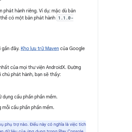
n phát hành riêng. Ví dụ: mặc dù bản
 thể có một bản phát hành
1.1.0-
i gần đây.
Kho lưu trữ Maven
của Google
nhất của mọi thư viện AndroidX. Đường
i chú phát hành, bạn sẽ thấy:
sử dụng cấu phần phần mềm.
ng mỗi cấu phần phần mềm.
ụ phụ trợ nào. Điều này có nghĩa là việc tích
n dữ liệu
của ứng dụng trong Play Console.