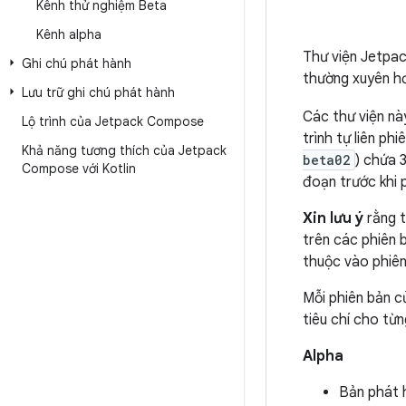
Kênh thử nghiệm Beta
Kênh alpha
Thư viện Jetpac
Ghi chú phát hành
thường xuyên h
Lưu trữ ghi chú phát hành
Các thư viện n
Lộ trình của Jetpack Compose
trình tự liên p
Khả năng tương thích của Jetpack
beta02
) chứa 
Compose với Kotlin
đoạn trước khi p
Xin lưu ý
rằng t
trên các phiên 
thuộc vào phiên 
Mỗi phiên bản c
tiêu chí cho từ
Alpha
Bản phát 