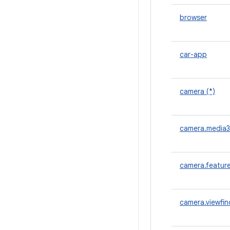
browser
car-app
camera (*)
camera.media3
camera.featur
camera.viewfin