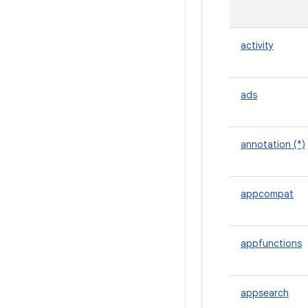
activity
ads
annotation (*)
appcompat
appfunctions
appsearch