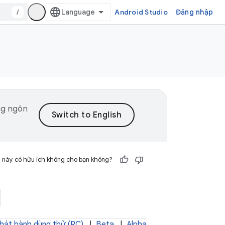
/
Android Studio
Đăng nhập
ng ngôn
 này có hữu ích không cho bạn không?
hát hành dùng thử (RC)
|
Beta
|
Alpha