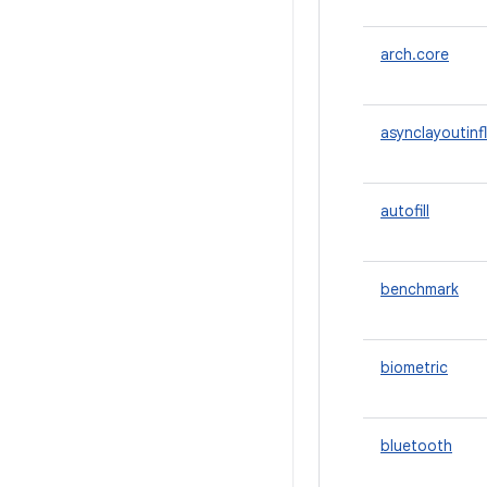
arch.core
asynclayoutinf
autofill
benchmark
biometric
bluetooth