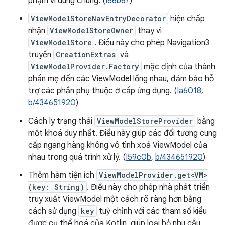
phạm vi dùng chung. (
I66b67
)
ViewModelStoreNavEntryDecorator
hiện chấp
nhận
ViewModelStoreOwner
thay vì
ViewModelStore
. Điều này cho phép Navigation3
truyền
CreationExtras
và
ViewModelProvider.Factory
mặc định của thành
phần mẹ đến các ViewModel lồng nhau, đảm bảo hỗ
trợ các phần phụ thuộc ở cấp ứng dụng. (
Ia6018
,
b/434651920
)
Cách ly trạng thái
ViewModelStoreProvider
bằng
một khoá duy nhất. Điều này giúp các đối tượng cung
cấp ngang hàng không vô tình xoá ViewModel của
nhau trong quá trình xử lý. (
I59c0b
,
b/434651920
)
Thêm hàm tiện ích
ViewModelProvider.get<VM>
(key: String)
. Điều này cho phép nhà phát triển
truy xuất ViewModel một cách rõ ràng hơn bằng
cách sử dụng
key
tuỳ chỉnh với các tham số kiểu
được cụ thể hoá của Kotlin, giúp loại bỏ nhu cầu