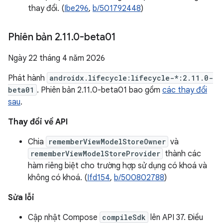
thay đổi. (
Ibe296
,
b/501792448
)
Phiên bản 2
.
11
.
0-beta01
Ngày 22 tháng 4 năm 2026
Phát hành
androidx.lifecycle:lifecycle-*:2.11.0-
beta01
. Phiên bản 2.11.0-beta01 bao gồm
các thay đổi
sau
.
Thay đổi về API
Chia
rememberViewModelStoreOwner
và
rememberViewModelStoreProvider
thành các
hàm riêng biệt cho trường hợp sử dụng có khoá và
không có khoá. (
Ifd154
,
b/500802788
)
Sửa lỗi
Cập nhật Compose
compileSdk
lên API 37. Điều