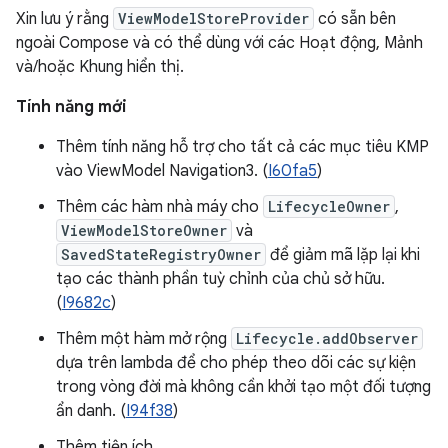
Xin lưu ý rằng
ViewModelStoreProvider
có sẵn bên
ngoài Compose và có thể dùng với các Hoạt động, Mảnh
và/hoặc Khung hiển thị.
Tính năng mới
Thêm tính năng hỗ trợ cho tất cả các mục tiêu KMP
vào ViewModel Navigation3. (
I60fa5
)
Thêm các hàm nhà máy cho
LifecycleOwner
,
ViewModelStoreOwner
và
SavedStateRegistryOwner
để giảm mã lặp lại khi
tạo các thành phần tuỳ chỉnh của chủ sở hữu.
(
I9682c
)
Thêm một hàm mở rộng
Lifecycle.addObserver
dựa trên lambda để cho phép theo dõi các sự kiện
trong vòng đời mà không cần khởi tạo một đối tượng
ẩn danh. (
I94f38
)
Thêm tiện ích