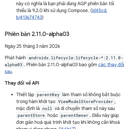
này có nghĩa là bạn phải dùng AGP phiên bản tối
thiểu là 9.2.0 khi sử dụng Compose. (
Id45cd
,
b/413674743
)
Phiên bản 2
.
11
.
0-alpha03
Ngày 25 tháng 3 năm 2026
Phát hành
androidx.lifecycle:lifecycle-*:2.11.0-
alpha03
. Phiên bản 2.11.0-alpha03 bao gồm
các thay đổi
sau
.
Thay đổi về API
Thiết lập
parentKey
làm tham số không bắt buộc
trong hàm khởi tạo
ViewModelStoreProvider
,
mặc định là
null
và di chuyển tham số này sau
parentStore
hoặc
parentOwner
. Điều này giúp
đơn giản hoá quá trình khởi tạo khi không cần khoá