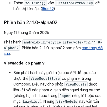
Thêm
toString()
vào
CreationExtras.Key
để
hiển thị tên lớp. (
I5de52
)
Phiên bản 2
.
11
.
0-alpha02
Ngày 11 tháng 3 năm 2026
Phát hành
androidx.lifecycle:lifecycle-*:2.11.0-
alpha02
. Phiên bản 2.11.0-alpha02 bao gồm
các thay đổi
sau
.
ViewModel có phạm vi
Bản phát hành này giới thiệu các API để tạo các
thực thể
ViewModelStore
có phạm vi trong
Compose. Điều này cho phép
ViewModels
được
liên kết với các phạm vi giao diện người dùng cụ thể
(chẳng hạn như các trang
Pager
riêng lẻ hoặc các
mục
LazyList
). Những
ViewModels
này vẫn tồn