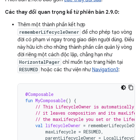
Các thay đổi quan trọng kể từ phiên bản 2.9.0:
Thêm một thành phần kết hợp
rememberLifecycleOwner
để cho phép tạo vòng
đời có phạm vi ngay trong giao diện người dùng. Điều
này hữu ích cho những thành phần cần quản lý vòng
đời riêng một cách độc lập, chẳng hạn như
HorizontalPager
chỉ muốn tạo trang hiện tại
RESUMED
hoặc các thư viện như
Navigation3
:
@Composable
fun
MyComposable
()
{
// This LifecycleOwner is automatically m
// it leaves composition and its maxLifec
// the maxLifecycle you set or the Lifecy
val
lifecycleOwner
=
rememberLifecycleOwn
maxLifecycle
=
RESUMED
,
parentLifecycleOwner
=
LocalLifecycle