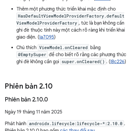
Thêm một phương thức triển khai mặc định cho
HasDefaultViewModelProviderFactory.default
ViewModelProviderFactory
, tức là bạn không cần
ghi đè thuộc tính này một cách rõ ràng khi triển khai
giao diện. (
Ia7095
)
Chú thích
ViewModel.onCleared
bằng
@EmptySuper
để cho biết rõ rằng các phương thức
ghi đè không cần gọi
super.onCleared()
. (
I8c226
)
Phiên bản 2
.
10
Phiên bản 2
.
10
.
0
Ngày 19 tháng 11 năm 2025
Phát hành
androidx.lifecycle:lifecycle-*:2.10.0
.
Phiên bản 2.10.0 bao gồm
các thay đổi sau
.