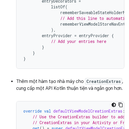
entryDecorators
=
listOf
(
rememberSaveableStateHolderNa
// Add this line to automatic
rememberViewModelStoreNavEntr
),
entryProvider
=
entryProvider
{
// Add your entries here
}
}
}
Thêm một hàm tạo nhà máy cho
CreationExtras
,
cung cấp một API Kotlin thuận tiện và ngắn gọn hơn.
override
val
defaultViewModelCreationExtras
:
// Use the CreationExtras builder to add 
// CreationExtras in your Activity or Fra
get
()
=
super
.
defaultViewModelCreationExt