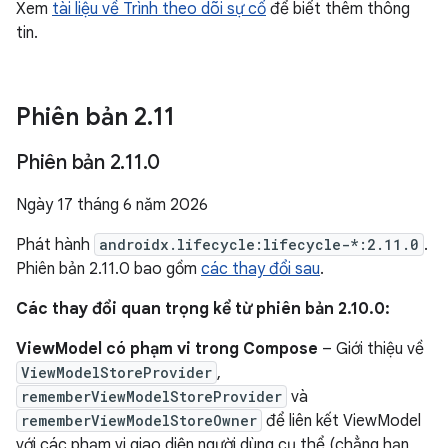
Xem
tài liệu về Trình theo dõi sự cố
để biết thêm thông
tin.
Phiên bản 2
.
11
Phiên bản 2
.
11
.
0
Ngày 17 tháng 6 năm 2026
Phát hành
androidx.lifecycle:lifecycle-*:2.11.0
.
Phiên bản 2.11.0 bao gồm
các thay đổi sau
.
Các thay đổi quan trọng kể từ phiên bản 2.10.0:
ViewModel có phạm vi trong Compose
– Giới thiệu về
ViewModelStoreProvider
,
rememberViewModelStoreProvider
và
rememberViewModelStoreOwner
để liên kết ViewModel
với các phạm vi giao diện người dùng cụ thể (chẳng hạn