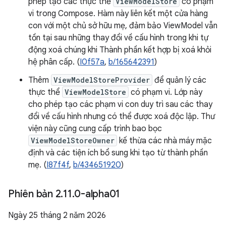
phép tạo các thực thể
ViewModelStore
có phạm
vi trong Compose. Hàm này liên kết một cửa hàng
con với một chủ sở hữu mẹ, đảm bảo ViewModel vẫn
tồn tại sau những thay đổi về cấu hình trong khi tự
động xoá chúng khi Thành phần kết hợp bị xoá khỏi
hệ phân cấp. (
I0f57a
,
b/165642391
)
Thêm
ViewModelStoreProvider
để quản lý các
thực thể
ViewModelStore
có phạm vi. Lớp này
cho phép tạo các phạm vi con duy trì sau các thay
đổi về cấu hình nhưng có thể được xoá độc lập. Thư
viện này cũng cung cấp trình bao bọc
ViewModelStoreOwner
kế thừa các nhà máy mặc
định và các tiện ích bổ sung khi tạo từ thành phần
mẹ. (
I87f4f
,
b/434651920
)
Phiên bản 2
.
11
.
0-alpha01
Ngày 25 tháng 2 năm 2026