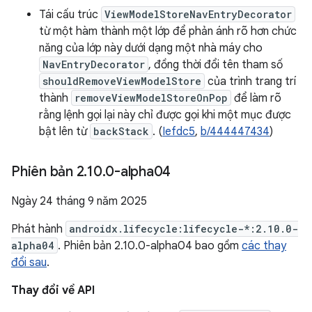
Tái cấu trúc
ViewModelStoreNavEntryDecorator
từ một hàm thành một lớp để phản ánh rõ hơn chức
năng của lớp này dưới dạng một nhà máy cho
NavEntryDecorator
, đồng thời đổi tên tham số
shouldRemoveViewModelStore
của trình trang trí
thành
removeViewModelStoreOnPop
để làm rõ
rằng lệnh gọi lại này chỉ được gọi khi một mục được
bật lên từ
backStack
. (
Iefdc5
,
b/444447434
)
Phiên bản 2
.
10
.
0-alpha04
Ngày 24 tháng 9 năm 2025
Phát hành
androidx.lifecycle:lifecycle-*:2.10.0-
alpha04
. Phiên bản 2.10.0-alpha04 bao gồm
các thay
đổi sau
.
Thay đổi về API