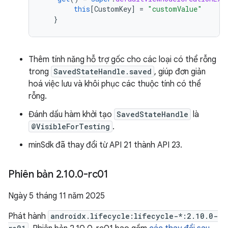
this
[
CustomKey
]
=
"customValue"
}
Thêm tính năng hỗ trợ gốc cho các loại có thể rỗng
trong
SavedStateHandle.saved
, giúp đơn giản
hoá việc lưu và khôi phục các thuộc tính có thể
rỗng.
Đánh dấu hàm khởi tạo
SavedStateHandle
là
@VisibleForTesting
.
minSdk đã thay đổi từ API 21 thành API 23.
Phiên bản 2
.
10
.
0-rc01
Ngày 5 tháng 11 năm 2025
Phát hành
androidx.lifecycle:lifecycle-*:2.10.0-