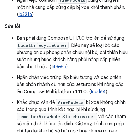
Ngăn việc xoá sớm
ViewModels
dùng chung khi
một nhà cung cấp cùng cấp bị xoá khỏi thành phần.
(
Ib321a
)
Sửa lỗi
Bạn phải dùng Compose UI 1.7.0 trở lên để sử dụng
LocalLifecycleOwner
. Điều này sẽ loại bỏ các
phương án dự phòng phản chiếu nội bộ, cải thiện hiệu
suất nhưng buộc khách hàng phải nâng cấp phiên
bản phụ thuộc. (
I48e65
)
Ngăn chặn việc trùng lặp biểu tượng với các phiên
bản phân nhánh cũ hơn của JetBrains khi nâng cấp
lên Compose Multiplatform 1.11.0. (
Iccd64
)
Khắc phục vấn đề
ViewModels
bị xoá không chính
xác trong quá trình kết hợp lại khi sử dụng
rememberViewModelStoreProvider
với các tham
số mặc định không ổn định. Giờ đây, trình cung cấp
chỉ tạo lại khi chủ sở hữu gốc hoặc khoá rõ ràng