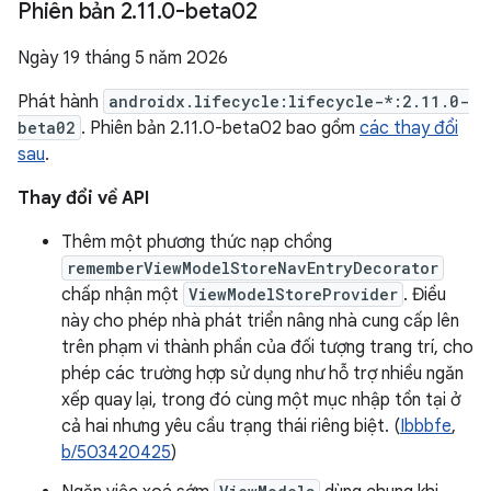
Phiên bản 2
.
11
.
0-beta02
Ngày 19 tháng 5 năm 2026
Phát hành
androidx.lifecycle:lifecycle-*:2.11.0-
beta02
. Phiên bản 2.11.0-beta02 bao gồm
các thay đổi
sau
.
Thay đổi về API
Thêm một phương thức nạp chồng
rememberViewModelStoreNavEntryDecorator
chấp nhận một
ViewModelStoreProvider
. Điều
này cho phép nhà phát triển nâng nhà cung cấp lên
trên phạm vi thành phần của đối tượng trang trí, cho
phép các trường hợp sử dụng như hỗ trợ nhiều ngăn
xếp quay lại, trong đó cùng một mục nhập tồn tại ở
cả hai nhưng yêu cầu trạng thái riêng biệt. (
Ibbbfe
,
b/503420425
)