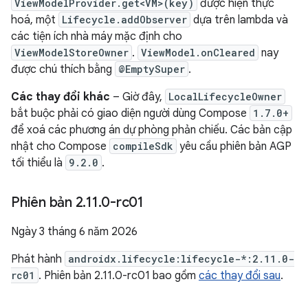
ViewModelProvider.get<VM>(key)
được hiện thực
hoá, một
Lifecycle.addObserver
dựa trên lambda và
các tiện ích nhà máy mặc định cho
ViewModelStoreOwner
.
ViewModel.onCleared
nay
được chú thích bằng
@EmptySuper
.
Các thay đổi khác
– Giờ đây,
LocalLifecycleOwner
bắt buộc phải có giao diện người dùng Compose
1.7.0+
để xoá các phương án dự phòng phản chiếu. Các bản cập
nhật cho Compose
compileSdk
yêu cầu phiên bản AGP
tối thiểu là
9.2.0
.
Phiên bản 2
.
11
.
0-rc01
Ngày 3 tháng 6 năm 2026
Phát hành
androidx.lifecycle:lifecycle-*:2.11.0-
rc01
. Phiên bản 2.11.0-rc01 bao gồm
các thay đổi sau
.