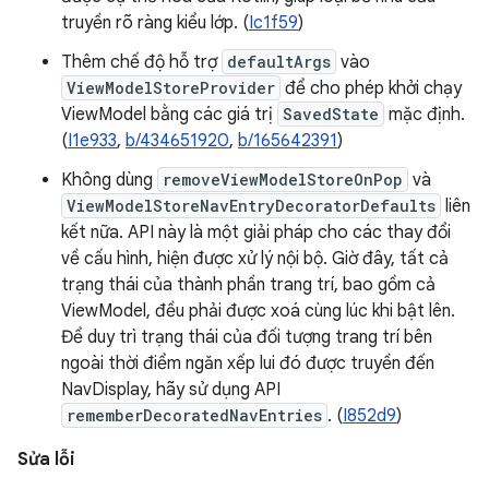
truyền rõ ràng kiểu lớp. (
Ic1f59
)
Thêm chế độ hỗ trợ
defaultArgs
vào
ViewModelStoreProvider
để cho phép khởi chạy
ViewModel bằng các giá trị
SavedState
mặc định.
(
I1e933
,
b/434651920
,
b/165642391
)
Không dùng
removeViewModelStoreOnPop
và
ViewModelStoreNavEntryDecoratorDefaults
liên
kết nữa. API này là một giải pháp cho các thay đổi
về cấu hình, hiện được xử lý nội bộ. Giờ đây, tất cả
trạng thái của thành phần trang trí, bao gồm cả
ViewModel, đều phải được xoá cùng lúc khi bật lên.
Để duy trì trạng thái của đối tượng trang trí bên
ngoài thời điểm ngăn xếp lui đó được truyền đến
NavDisplay, hãy sử dụng API
rememberDecoratedNavEntries
. (
I852d9
)
Sửa lỗi