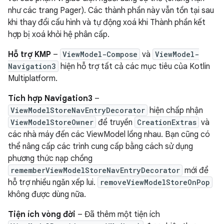
như các trang Pager). Các thành phần này vẫn tồn tại sau
khi thay đổi cấu hình và tự động xoá khi Thành phần kết
hợp bị xoá khỏi hệ phân cấp.
Hỗ trợ KMP
–
ViewModel-Compose
và
ViewModel-
Navigation3
hiện hỗ trợ tất cả các mục tiêu của Kotlin
Multiplatform.
Tích hợp Navigation3
–
ViewModelStoreNavEntryDecorator
hiện chấp nhận
ViewModelStoreOwner
để truyền
CreationExtras
và
các nhà máy đến các ViewModel lồng nhau. Bạn cũng có
thể nâng cấp các trình cung cấp bằng cách sử dụng
phương thức nạp chồng
rememberViewModelStoreNavEntryDecorator
mới để
hỗ trợ nhiều ngăn xếp lui.
removeViewModelStoreOnPop
không được dùng nữa.
Tiện ích vòng đời
– Đã thêm một tiện ích