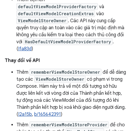
defaultViewModelProviderFactory
và
defaultViewModelCreationExtras
vào
ViewModelStoreOwner
. Các API này cung cấp
quyền truy cập an toàn vào các giá trị mặc định mà
không yêu cầu kiểm tra loại theo cách thủ công đối
với
HasDefaultViewModelProviderFactory
.
(
Ifa83d
)
Thay đổi về API
Thêm
rememberViewModelStoreOwner
để dễ dàng
tạo các
ViewModelStoreOwner
có phạm vi trong
Compose. Hàm này trả về một đối tượng sở hữu
được liên kết với vòng đời của Thành phần kết hợp,
tự động xoá các ViewModel của đối tượng đó khi
Thành phần kết hợp bị xoá khỏi giao diện người dùng.
(
I2a15b
,
b/165642391
)
Thêm
rememberViewModelStoreProvider
để cho