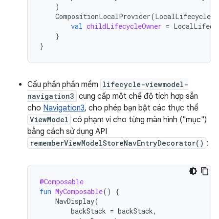
)
CompositionLocalProvider
(
LocalLifecycleOw
val
childLifecycleOwner
=
LocalLifecy
}
}
Cấu phần phần mềm
lifecycle-viewmodel-
navigation3
cung cấp một chế độ tích hợp sẵn
cho
Navigation3
, cho phép bạn bật các thực thể
ViewModel
có phạm vi cho từng màn hình ("mục")
bằng cách sử dụng API
rememberViewModelStoreNavEntryDecorator()
:
@Composable
fun
MyComposable
()
{
NavDisplay
(
backStack
=
backStack
,