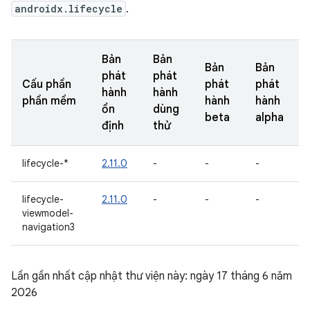
androidx.lifecycle
.
Bản
Bản
Bản
Bản
phát
phát
Cấu phần
phát
phát
hành
hành
phần mềm
hành
hành
ổn
dùng
beta
alpha
định
thử
lifecycle-*
2.11.0
-
-
-
lifecycle-
2.11.0
-
-
-
viewmodel-
navigation3
Lần gần nhất cập nhật thư viện này: ngày 17 tháng 6 năm
2026