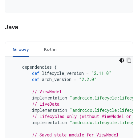
Java
Groovy
Kotlin
dependencies
{
def
lifecycle_version
=
"2.11.0"
def
arch_version
=
"2.2.0"
// ViewModel
implementation
"androidx.lifecycle:lifecyc
// LiveData
implementation
"androidx.lifecycle:lifecyc
// Lifecycles only (without ViewModel or L
implementation
"androidx.lifecycle:lifecyc
// Saved state module for ViewModel