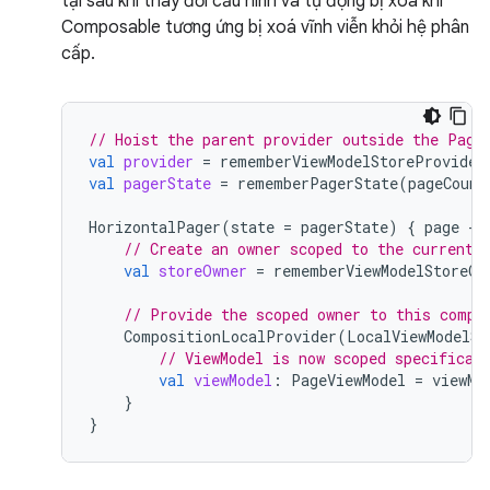
tại sau khi thay đổi cấu hình và tự động bị xoá khi
Composable tương ứng bị xoá vĩnh viễn khỏi hệ phân
cấp.
// Hoist the parent provider outside the Page
val
provider
=
rememberViewModelStoreProvider
val
pagerState
=
rememberPagerState
(
pageCount
HorizontalPager
(
state
=
pagerState
)
{
page
-
// Create an owner scoped to the current 
val
storeOwner
=
rememberViewModelStoreOw
// Provide the scoped owner to this compo
CompositionLocalProvider
(
LocalViewModelSt
// ViewModel is now scoped specifical
val
viewModel
:
PageViewModel
=
viewMo
}
}