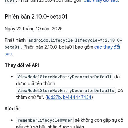
rc01
. Phiên bản 2.10.0-rc01 bao gồm
các thay đổi sau
.
Phiên bản 2
.
10
.
0-beta01
Ngày 22 tháng 10 năm 2025
Phát hành
androidx.lifecycle:lifecycle-*:2.10.0-
beta01
. Phiên bản 2.10.0-beta01 bao gồm
các thay đổi
sau
.
Thay đổi về API
ViewModelStoreNavEntryDecoratorDefault
đã
được đổi tên thành
ViewModelStoreNavEntryDecoratorDefaults
, có
thêm chữ "s". (
I6d27b
,
b/444447434
)
Sửa lỗi
rememberLifecycleOwner
sẽ không còn gặp sự cố
nếu chủ sở hữu nhận được sự kiện