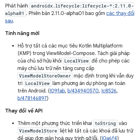
Phát hành
androidx.lifecycle:lifecycle-*:2.11.0-
alpha01
. Phiên bản 2.11.0-alpha01 bao gồm
các thay đổi
sau
.
Tính năng mới
Hỗ trợ tất cả các mục tiêu Kotlin Multiplatform
(KMP) trong ViewModel-Compose. Tách giải pháp
của chủ sở hữu khỏi
LocalView
để cho phép các
máy chủ lưu trữ nền tảng cung cấp
ViewModelStoreOwner
mặc định trong khi vẫn duy
trì
LocalView
làm phương án dự phòng an toàn
trên Android. (
I09fab
,
b/434940570
,
Ic8526
,
b/478146897
)
Thay đổi về API
Thêm một phương thức triển khai
toString
vào
ViewModelStore
liệt kê tất cả các khoá đã lưu trữ
để giúp đơn giản hoá quy trình gỡ lỗi. (
I0a6f4
)