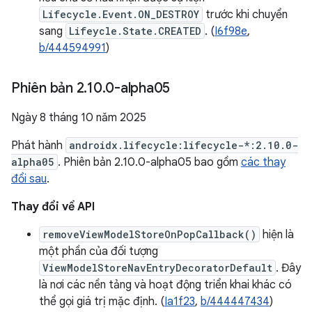
Lifecycle.Event.ON_DESTROY
trước khi chuyển
sang
Lifeycle.State.CREATED
. (
I6f98e
,
b/444594991
)
Phiên bản 2
.
10
.
0-alpha05
Ngày 8 tháng 10 năm 2025
Phát hành
androidx.lifecycle:lifecycle-*:2.10.0-
alpha05
. Phiên bản 2.10.0-alpha05 bao gồm
các thay
đổi sau
.
Thay đổi về API
removeViewModelStoreOnPopCallback()
hiện là
một phần của đối tượng
ViewModelStoreNavEntryDecoratorDefault
. Đây
là nơi các nền tảng và hoạt động triển khai khác có
thể gọi giá trị mặc định. (
Ia1f23
,
b/444447434
)