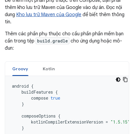
Để thêm một phần phụ thuộc trên Compose, bạn phải
thêm kho lưu trữ Maven của Google vào dự án. Đọc nội
dung
Kho lưu trữ Maven của Google
để biết thêm thông
tin.
Thêm các phần phụ thuộc cho cấu phần phần mềm bạn
cần trong tệp
build.gradle
cho ứng dụng hoặc mô-
đun:
Groovy
Kotlin
android
{
buildFeatures
{
compose
true
}
composeOptions
{
kotlinCompilerExtensionVersion
=
"1.5.15"
}