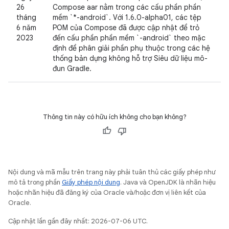
26
Compose aar nằm trong các cấu phần phần
tháng
mềm `*-android`. Với 1.6.0-alpha01, các tệp
6 năm
POM của Compose đã được cập nhật để trỏ
2023
đến cấu phần phần mềm `-android` theo mặc
định để phân giải phần phụ thuộc trong các hệ
thống bản dựng không hỗ trợ Siêu dữ liệu mô-
đun Gradle.
Thông tin này có hữu ích không cho bạn không?
Nội dung và mã mẫu trên trang này phải tuân thủ các giấy phép như
mô tả trong phần
Giấy phép nội dung
. Java và OpenJDK là nhãn hiệu
hoặc nhãn hiệu đã đăng ký của Oracle và/hoặc đơn vị liên kết của
Oracle.
Cập nhật lần gần đây nhất: 2026-07-06 UTC.