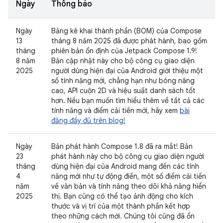
Ngày
Thông báo
Ngày
Bảng kê khai thành phần (BOM) của Compose
13
tháng 8 năm 2025 đã được phát hành, bao gồm
tháng
phiên bản ổn định của Jetpack Compose 1.9!
8 năm
Bản cập nhật này cho bộ công cụ giao diện
2025
người dùng hiện đại của Android giới thiệu một
số tính năng mới, chẳng hạn như bóng nâng
cao, API cuộn 2D và hiệu suất danh sách tốt
hơn. Nếu bạn muốn tìm hiểu thêm về tất cả các
tính năng và điểm cải tiến mới, hãy xem
bài
đăng đầy đủ trên blog!
Ngày
Bản phát hành Compose 1.8 đã ra mắt! Bản
23
phát hành này cho bộ công cụ giao diện người
tháng
dùng hiện đại của Android mang đến các tính
4
năng mới như tự động điền, một số điểm cải tiến
năm
về văn bản và tính năng theo dõi khả năng hiển
2025
thị. Bạn cũng có thể tạo ảnh động cho kích
thước và vị trí của một thành phần kết hợp
theo những cách mới. Chúng tôi cũng đã ổn