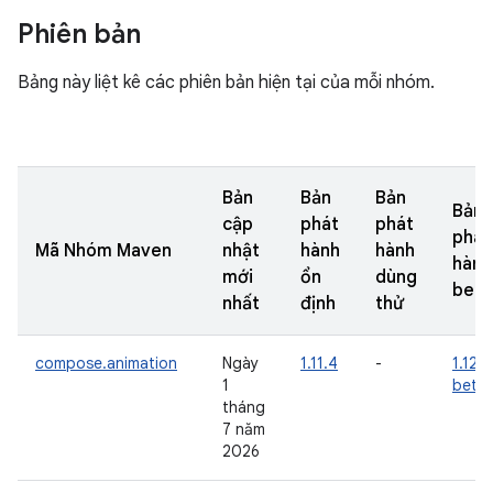
Phiên bản
Bảng này liệt kê các phiên bản hiện tại của mỗi nhóm.
Bản
Bản
Bản
Bản
cập
phát
phát
phát
Mã Nhóm Maven
nhật
hành
hành
hành
mới
ổn
dùng
beta
nhất
định
thử
compose.animation
Ngày
1.11.4
-
1.12.0
1
beta
tháng
7 năm
2026