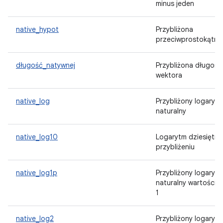
minus jeden
native_hypot
Przybliżona
przeciwprostokątna
długość_natywnej
Przybliżona długość
wektora
native_log
Przybliżony logaryt
naturalny
native_log10
Logarytm dziesiętny
przybliżeniu
native_log1p
Przybliżony logaryt
naturalny wartości p
1
native_log2
Przybliżony logaryt