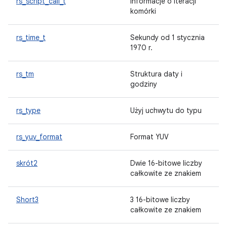
rs_script_call_t
Informacje o iteracji
komórki
rs_time_t
Sekundy od 1 stycznia
1970 r.
rs_tm
Struktura daty i
godziny
rs_type
Użyj uchwytu do typu
rs_yuv_format
Format YUV
skrót2
Dwie 16-bitowe liczby
całkowite ze znakiem
Short3
3 16-bitowe liczby
całkowite ze znakiem