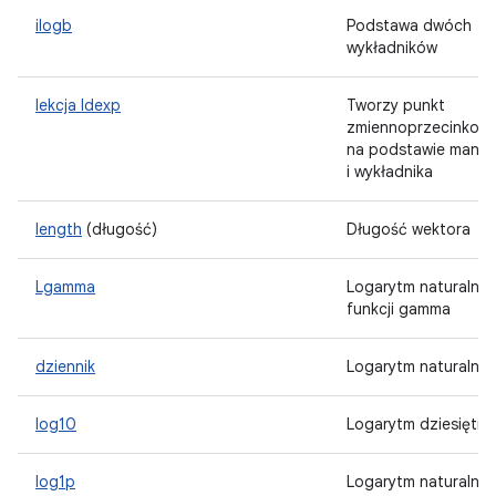
ilogb
Podstawa dwóch
wykładników
lekcja ldexp
Tworzy punkt
zmiennoprzecinkow
na podstawie manty
i wykładnika
length
(długość)
Długość wektora
Lgamma
Logarytm naturalny
funkcji gamma
dziennik
Logarytm naturalny
log10
Logarytm dziesiętny
log1p
Logarytm naturalny