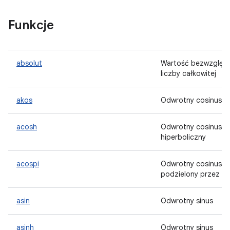
Funkcje
absolut
Wartość bezwzględ
liczby całkowitej
akos
Odwrotny cosinus
acosh
Odwrotny cosinus
hiperboliczny
acospi
Odwrotny cosinus
podzielony przez pi
asin
Odwrotny sinus
asinh
Odwrotny sinus