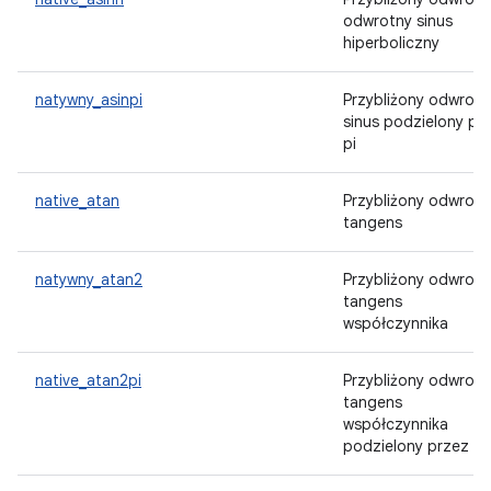
odwrotny sinus
hiperboliczny
natywny_asinpi
Przybliżony odwrotn
sinus podzielony pr
pi
native_atan
Przybliżony odwrotn
tangens
natywny_atan2
Przybliżony odwrotn
tangens
współczynnika
native_atan2pi
Przybliżony odwrotn
tangens
współczynnika
podzielony przez pi