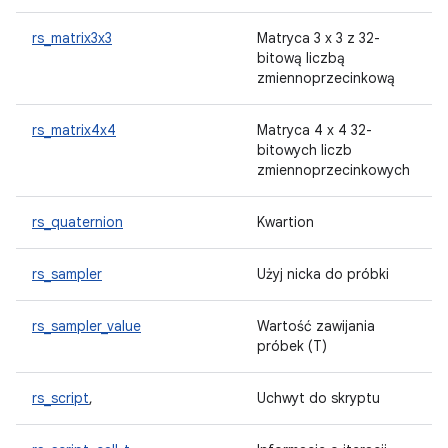
rs_matrix3x3
Matryca 3 x 3 z 32-
bitową liczbą
zmiennoprzecinkową
rs_matrix4x4
Matryca 4 x 4 32-
bitowych liczb
zmiennoprzecinkowych
rs_quaternion
Kwartion
rs_sampler
Użyj nicka do próbki
rs_sampler_value
Wartość zawijania
próbek (T)
rs_script
,
Uchwyt do skryptu