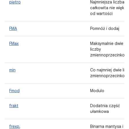
piętro
Najmniejsza liczba
całkowita nie większ
od wartości
FMA
Pomnóż i dodaj
FMax
Maksymalnie dwie
liczby
zmiennoprzecinkow
min
Co najmniej dwie lic
zmiennoprzecinkow
Fmod
Modulo
frakt
Dodatnia część
ułamkowa
frexp
,
Binarna mantysa i