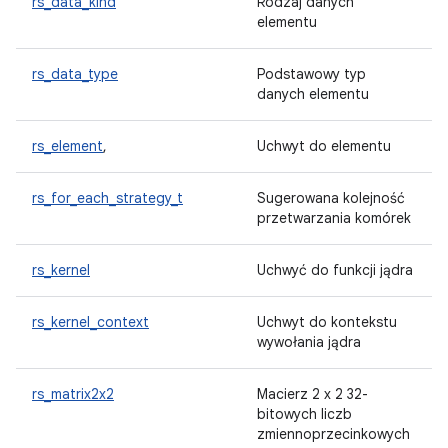
rs_data_kind
Rodzaj danych
elementu
rs_data_type
Podstawowy typ
danych elementu
rs_element
,
Uchwyt do elementu
rs_for_each_strategy_t
Sugerowana kolejność
przetwarzania komórek
rs_kernel
Uchwyć do funkcji jądra
rs_kernel_context
Uchwyt do kontekstu
wywołania jądra
rs_matrix2x2
Macierz 2 x 2 32-
bitowych liczb
zmiennoprzecinkowych