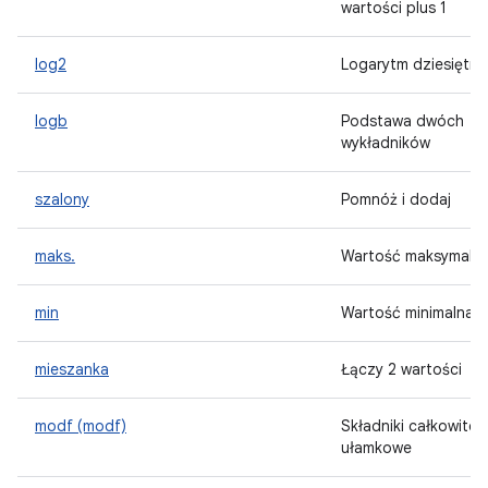
wartości plus 1
log2
Logarytm dziesiętny
logb
Podstawa dwóch
wykładników
szalony
Pomnóż i dodaj
maks.
Wartość maksymaln
min
Wartość minimalna
mieszanka
Łączy 2 wartości
modf (modf)
Składniki całkowite i
ułamkowe