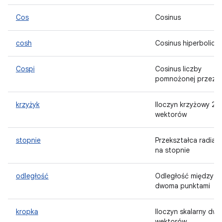
Cos
Cosinus
cosh
Cosinus hiperbolicz
Cospi
Cosinus liczby
pomnożonej przez p
krzyżyk
Iloczyn krzyżowy 2
wektorów
stopnie
Przekształca radian
na stopnie
odległość
Odległość między
dwoma punktami
kropka
Iloczyn skalarny dw
wektorów