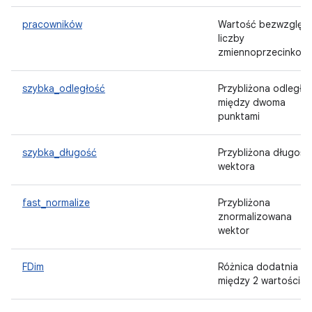
pracowników
Wartość bezwzględ
liczby
zmiennoprzecinkowe
szybka_odległość
Przybliżona odległo
między dwoma
punktami
szybka_długość
Przybliżona długość
wektora
fast_normalize
Przybliżona
znormalizowana
wektor
FDim
Różnica dodatnia
między 2 wartościam