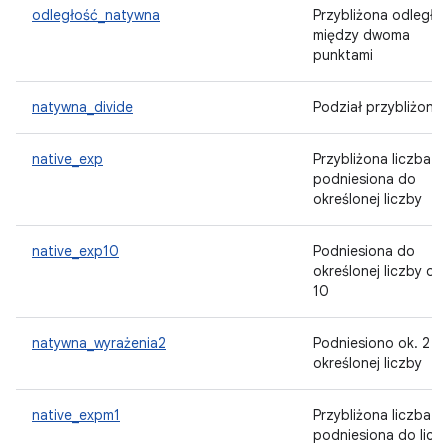
odległość_natywna
Przybliżona odległo
między dwoma
punktami
natywna_divide
Podział przybliżony
native_exp
Przybliżona liczba e
podniesiona do
określonej liczby
native_exp10
Podniesiona do
określonej liczby ok
10
natywna_wyrażenia2
Podniesiono ok. 2 d
określonej liczby
native_expm1
Przybliżona liczba e
podniesiona do licz