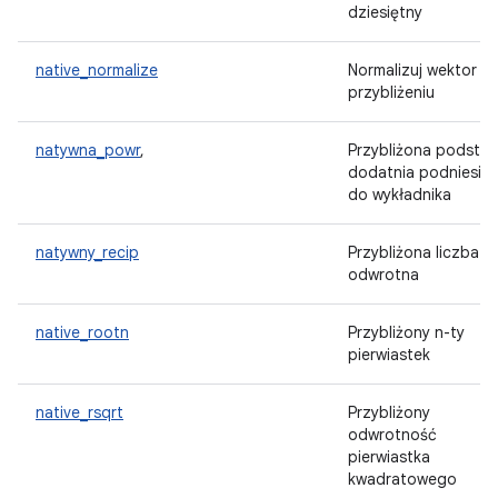
dziesiętny
native_normalize
Normalizuj wektor w
przybliżeniu
natywna_powr
,
Przybliżona podsta
dodatnia podniesio
do wykładnika
natywny_recip
Przybliżona liczba
odwrotna
native_rootn
Przybliżony n-ty
pierwiastek
native_rsqrt
Przybliżony
odwrotność
pierwiastka
kwadratowego