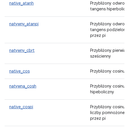
native_atanh
Przybliżony odwrotn
tangens hiperbolicz
natywny_atanpi
Przybliżony odwrotn
tangens podzielony
przez pi
natywny_cbrt
Przybliżony pierwias
sześcienny
native_cos
Przybliżony cosinus
natywna_cosh
Przybliżony cosinus
hipeboliczny
native_cospi
Przybliżony cosinus
liczby pomnożonej
przez pi