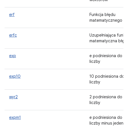
erf
Funkcja błędu
matematycznego
erfc
Uzupełniająca funkc
matematyczna błęd
exp
e podniesiona do
liczby
exp10
10 podniesiona do
liczby
wyr2
2 podniesiona do
liczby
expm1
e podniesiona do
liczby minus jeden