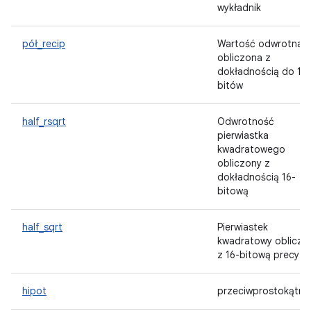
wykładnik
pół_recip
Wartość odwrotna
obliczona z
dokładnością do 16
bitów
half_rsqrt
Odwrotność
pierwiastka
kwadratowego
obliczony z
dokładnością 16-
bitową
half_sqrt
Pierwiastek
kwadratowy obliczo
z 16-bitową precyzj
hipot
przeciwprostokątna