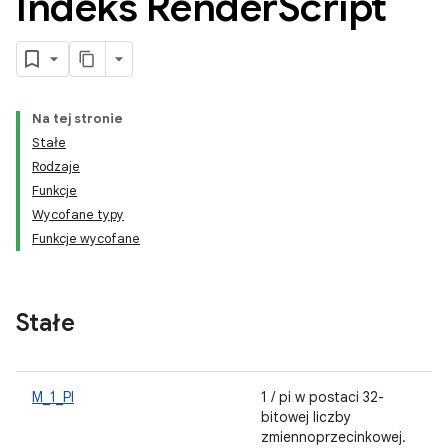
Indeks Render
Script
Na tej stronie
Stałe
Rodzaje
Funkcje
Wycofane typy
Funkcje wycofane
Stałe
M_1_PI
1 / pi w postaci 32-
bitowej liczby
zmiennoprzecinkowej.