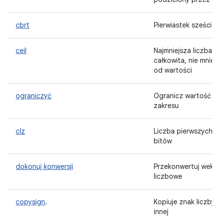
cbrt
Pierwiastek szeście
ceil
Najmniejsza liczba
całkowita, nie mniej
od wartości
ograniczyć
Ogranicz wartość d
zakresu
clz
Liczba pierwszych 0
bitów
dokonuj konwersji
Przekonwertuj wekto
liczbowe
copysign
.
Kopiuje znak liczby 
innej