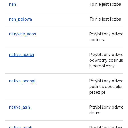
nan
To nie jest liczba
nan_połowa
To nie jest liczba
natywne_acos
Przybliżony odwrotn
cosinus
native_acosh
Przybliżony odwrotn
odwrotny cosinus
hiperboliczny
native_acospi
Przybliżony odwrotn
cosinus podzielony
przez pi
native_asin
Przybliżony odwrotn
sinus
native_asinh
Przybliżony odwrotn