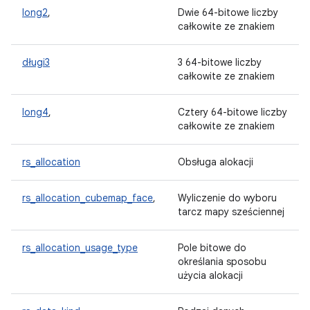
long2
,
Dwie 64-bitowe liczby
całkowite ze znakiem
długi3
3 64-bitowe liczby
całkowite ze znakiem
long4
,
Cztery 64-bitowe liczby
całkowite ze znakiem
rs_allocation
Obsługa alokacji
rs_allocation_cubemap_face
,
Wyliczenie do wyboru
tarcz mapy sześciennej
rs_allocation_usage_type
Pole bitowe do
określania sposobu
użycia alokacji