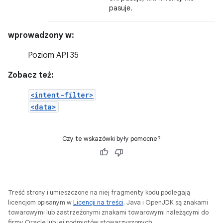
pasuje.
wprowadzony w:
Poziom API 35
Zobacz też:
<intent-filter>
<data>
Czy te wskazówki były pomocne?
Treść strony i umieszczone na niej fragmenty kodu podlegają
licencjom opisanym w
Licencji na treści
. Java i OpenJDK są znakami
towarowymi lub zastrzeżonymi znakami towarowymi należącymi do
firmy Oracle lub jej podmiotów stowarzyszonych.