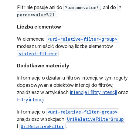
Filtr nie pasuje ani do
?param=value!
, ani do
?
param=value%21
.
Liczba elementów
W elemencie
<uri-relative-filter-group>
możesz umieścić dowolną liczbę elementów
<intent-filter>
.
Dodatkowe materiały
Informacje o działaniu filtrów intencji, w tym reguły
dopasowywania obiektów intencji do filtrów,
znajdziesz w artykułach
Intencje i filtry intencji
oraz
Filtry intencji
.
Informacje o
<uri-relative-filter-group>
znajdziesz w sekcjach
UriRelativeFilterGroup
i
UriRelativeFilter
.