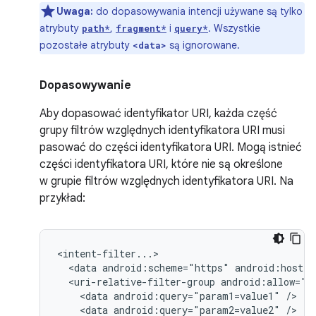
Uwaga:
do dopasowywania intencji używane są tylko
atrybuty
,
i
. Wszystkie
path*
fragment*
query*
pozostałe atrybuty
są ignorowane.
<data>
Dopasowywanie
Aby dopasować identyfikator URI, każda część
grupy filtrów względnych identyfikatora URI musi
pasować do części identyfikatora URI. Mogą istnieć
części identyfikatora URI, które nie są określone
w grupie filtrów względnych identyfikatora URI. Na
przykład:
<data
android:scheme="https"
android:host="
<uri-relative-filter-group
<data
android:query="param1=value1"
<data
android:query="param2=value2"