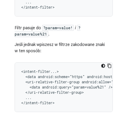
...

</intent-filter>
Filtr pasuje do
?param=value!
i
?
param=value%21
.
Jeśli jednak wpiszesz w filtrze zakodowane znaki
w ten sposób:
<data
android:scheme="https"
android:host="
<uri-relative-filter-group
<data
android:query="param=value%21"
...

</intent-filter>