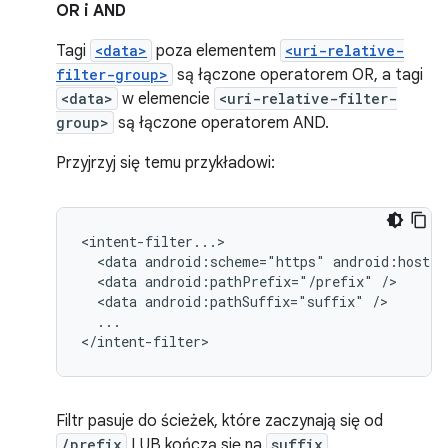
OR i AND
Tagi
<data>
poza elementem
<uri-relative-
filter-group>
są łączone operatorem OR, a tagi
<data>
w elemencie
<uri-relative-filter-
group>
są łączone operatorem AND.
Przyjrzyj się temu przykładowi:
<data
android:scheme="https"
android:host="
<data
android:pathPrefix="/prefix"
<data
android:pathSuffix="suffix"
...

</intent-filter>
Filtr pasuje do ścieżek, które zaczynają się od
/prefix
LUB kończą się na
suffix
.