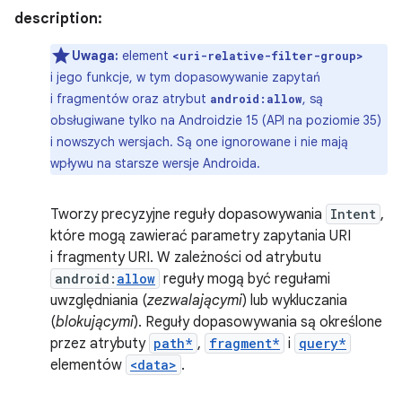
description:
Uwaga:
element
<uri-relative-filter-group>
i jego funkcje, w tym dopasowywanie zapytań
i fragmentów oraz atrybut
, są
android:allow
obsługiwane tylko na Androidzie 15 (API na poziomie 35)
i nowszych wersjach. Są one ignorowane i nie mają
wpływu na starsze wersje Androida.
Tworzy precyzyjne reguły dopasowywania
Intent
,
które mogą zawierać parametry zapytania URI
i fragmenty URI. W zależności od atrybutu
android:
allow
reguły mogą być regułami
uwzględniania (
zezwalającymi
) lub wykluczania
(
blokującymi
). Reguły dopasowywania są określone
przez atrybuty
path*
,
fragment*
i
query*
elementów
<data>
.