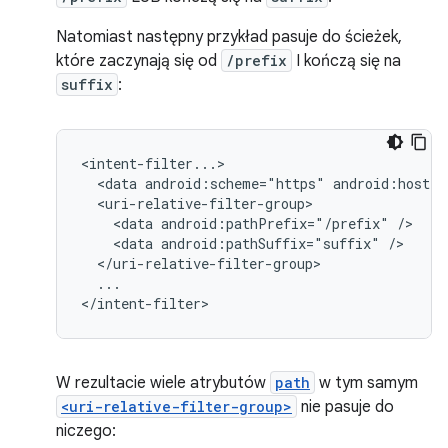
Natomiast następny przykład pasuje do ścieżek,
które zaczynają się od
/prefix
I kończą się na
suffix
:
<data
android:scheme="https"
android:host="
<data
android:pathPrefix="/prefix"
<data
android:pathSuffix="suffix"
...

</intent-filter>
W rezultacie wiele atrybutów
path
w tym samym
<uri-relative-filter-group>
nie pasuje do
niczego: