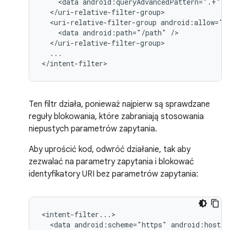
<data
android:queryAdvancedPattern=".+"
<uri-relative-filter-group
<data
android:path="/path"
...

</intent-filter>
Ten filtr działa, ponieważ najpierw są sprawdzane
reguły blokowania, które zabraniają stosowania
niepustych parametrów zapytania.
Aby uprościć kod, odwróć działanie, tak aby
zezwalać na parametry zapytania i blokować
identyfikatory URI bez parametrów zapytania:
<data
android:scheme="https"
android:host="