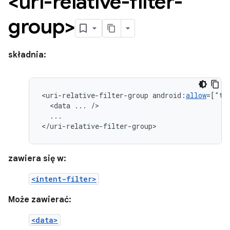
<uri-relative-filter-
group>
składnia:
<uri-relative-filter-group
android:
allow
=["tr
<data
...
...

</uri-relative-filter-group>
zawiera się w:
<intent-filter>
Może zawierać:
<data>