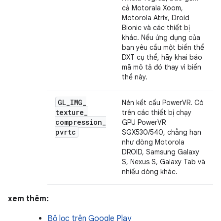
cả Motorala Xoom,
Motorola Atrix, Droid
Bionic và các thiết bị
khác. Nếu ứng dụng của
bạn yêu cầu một biến thể
DXT cụ thể, hãy khai báo
mã mô tả đó thay vì biến
thể này.
GL
_
IMG
_
Nén kết cấu PowerVR. Có
texture
_
trên các thiết bị chạy
compression
_
GPU PowerVR
pvrtc
SGX530/540, chẳng hạn
như dòng Motorola
DROID, Samsung Galaxy
S, Nexus S, Galaxy Tab và
nhiều dòng khác.
xem thêm:
Bộ lọc trên Google Play