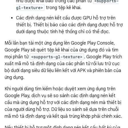
như được khai báo trong các phần tử
<supports-
gl-texture>
trong tệp kê khai.
Các định dạng nén kết cấu được GPU hỗ trợ trên
thiết bị. Thiết bị báo cáo các định dạng được hỗ trợ
dưới dạng thuộc tính hệ thống chỉ có thể đọc.
Mỗi lần bạn tải một ứng dụng lên Google Play Console,
Google Play sẽ quét tệp kê khai của ứng dụng đó và tìm
mọi phần tử
<supports-gl-texture>
. Google Play trích
xuất mã mô tả định dạng của các phần tử rồi lưu trữ cục
bộ dưới dạng siêu dữ liệu liên kết với APK và phiên bản của
ứng dụng.
Khi người dùng tìm kiếm hoặc duyệt xem ứng dụng trên
Google Play, dịch vụ sẽ so sánh các định dạng nén kết
cấu mà ứng dụng hỗ trợ với các định dạng nén mà thiết bị
của người dùng hỗ trợ. Dữ liệu so sánh sẽ dựa trên chuỗi
mã mô tả định dạng và kết quả trùng khớp phải chính xác.
Nếu thiết bị hỗ trợ một định dạng nén kết cấu
bất kỳ
của