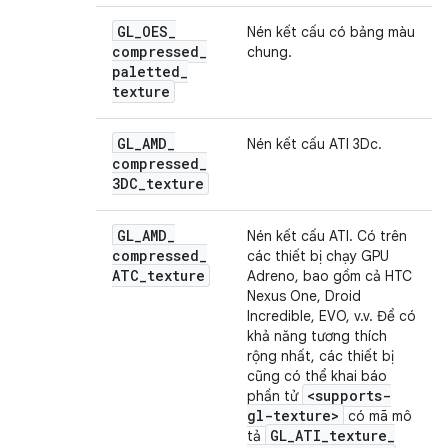
GL
_
OES
_
Nén kết cấu có bảng màu
compressed
_
chung.
paletted
_
texture
GL
_
AMD
_
Nén kết cấu ATI 3Dc.
compressed
_
3DC
_
texture
GL
_
AMD
_
Nén kết cấu ATI. Có trên
compressed
_
các thiết bị chạy GPU
ATC
_
texture
Adreno, bao gồm cả HTC
Nexus One, Droid
Incredible, EVO, v.v. Để có
khả năng tương thích
rộng nhất, các thiết bị
cũng có thể khai báo
<supports-
phần tử
gl-texture>
có mã mô
GL
_
ATI
_
texture
_
tả