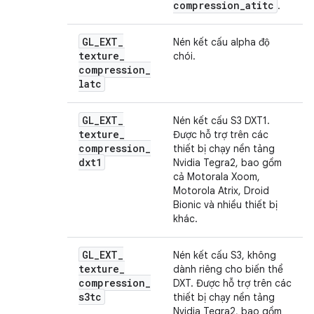
compression
_
atitc
.
GL
_
EXT
_
Nén kết cấu alpha độ
texture
_
chói.
compression
_
latc
GL
_
EXT
_
Nén kết cấu S3 DXT1.
texture
_
Được hỗ trợ trên các
compression
_
thiết bị chạy nền tảng
dxt1
Nvidia Tegra2, bao gồm
cả Motorala Xoom,
Motorola Atrix, Droid
Bionic và nhiều thiết bị
khác.
GL
_
EXT
_
Nén kết cấu S3, không
texture
_
dành riêng cho biến thể
compression
_
DXT. Được hỗ trợ trên các
s3tc
thiết bị chạy nền tảng
Nvidia Tegra2, bao gồm