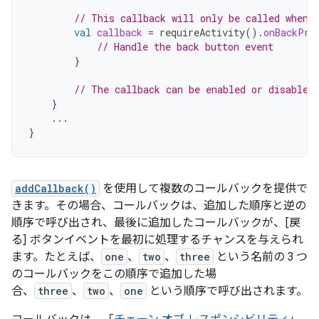
// This callback will only be called when 
val
callback
=
requireActivity
().
onBackPre
// Handle the back button event
}
// The callback can be enabled or disabled
}
...
}
addCallback()
を使用して複数のコールバックを提供で
きます。その場合、コールバックは、追加した順序と逆の
順序で呼び出され、最後に追加したコールバックが、[戻
る] ボタンイベントを最初に処理するチャンスを与えられ
ます。たとえば、
one
、
two
、
three
という名前の 3 つ
のコールバックをこの順序で追加した場
合、
three
、
two
、
one
という順序で呼び出されます。