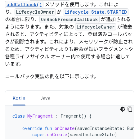
addCallback()
メソッドを使用します。これによ
り、
LifecycleOwner
が
Lifecycle.State.STARTED
の場合に限り、
OnBackPressedCallback
が追加される
ようになります。また、対象の
LifecycleOwner
が破棄
されると、アクティビティによって、登録済みコールバッ
クが削除されます。これにより、メモリリークが防止され
るため、アクティビティよりも寿命が短いフラグメントや
各種ライフサイクル オーナー内で使用する場合に適して
います。
コールバック実装の例を以下に示します。
Kotlin
Java
class
MyFragment
:
Fragment
()
{
override
fun
onCreate
(
savedInstanceState
:
Bund
super
.
onCreate
(
savedInstanceState
)