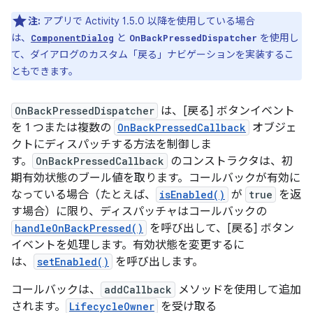
注:
アプリで Activity 1.5.0 以降を使用している場合
は、
と
を使用し
ComponentDialog
OnBackPressedDispatcher
て、ダイアログのカスタム「戻る」ナビゲーションを実装するこ
ともできます。
OnBackPressedDispatcher
は、[戻る] ボタンイベント
を 1 つまたは複数の
OnBackPressedCallback
オブジェ
クトにディスパッチする方法を制御しま
す。
OnBackPressedCallback
のコンストラクタは、初
期有効状態のブール値を取ります。コールバックが有効に
なっている場合（たとえば、
isEnabled()
が
true
を返
す場合）に限り、ディスパッチャはコールバックの
handleOnBackPressed()
を呼び出して、[戻る] ボタン
イベントを処理します。有効状態を変更するに
は、
setEnabled()
を呼び出します。
コールバックは、
addCallback
メソッドを使用して追加
されます。
LifecycleOwner
を受け取る