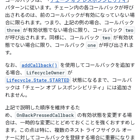
コールバックは、「
チェーン オブ レスポンシビリティ
」
パターンに従います。チェーン内の各コールバックが呼び
出されるのは、前のコールバックが有効になっていない場
合に限られます。つまり、上記の例の場合、コールバック
three
が有効状態でない場合に限り、コールバック
two
が呼び出されます。同様に、コールバック
two
が有効状
態でない場合に限り、コールバック
one
が呼び出されま
す。
なお、
addCallback()
を使用してコールバックを追加す
る場合、
LifecycleOwner
が
Lifecycle.State.STARTED
状態になるまで、コールバ
ックは「チェーン オブ レスポンシビリティ」には追加さ
れません。
上記で説明した順序を維持するた
め、
OnBackPressedCallback
の有効状態を変更する場
合は、一時的な変更にとどめておくことを強くおすすめし
ます。この点は特に、複数のネスト ライフサイクル オー
ナーに対してコールバックを登録する場合に重要になりま