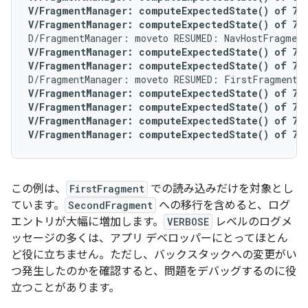
V/FragmentManager: computeExpectedState() of 7 f
V/FragmentManager: computeExpectedState() of 7 f
V/FragmentManager: computeExpectedState() of 7 fo
V/FragmentManager: computeExpectedState() of 7 f
V/FragmentManager: computeExpectedState() of 7 fo
V/FragmentManager: computeExpectedState() of 7 fo
V/FragmentManager: computeExpectedState() of 7 f
V/FragmentManager: computeExpectedState() of 7 f
この例は、
FirstFragment
での読み込みだけを対象とし
ています。
SecondFragment
への移行を含めると、ログ
エントリが大幅に増加します。
VERBOSE
レベルのログメ
ッセージの多くは、アプリ デベロッパーにとってほとん
ど役に立ちません。ただし、バックスタックへの変更がい
つ発生したのかを確認すると、問題をデバッグするのに役
立つことがあります。