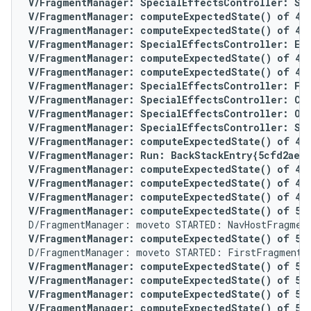
V/FragmentManager: SpecialEffectsController: Set
V/FragmentManager: computeExpectedState() of 4 fo
V/FragmentManager: computeExpectedState() of 4 f
V/FragmentManager: SpecialEffectsController: Enq
V/FragmentManager: computeExpectedState() of 4 f
V/FragmentManager: computeExpectedState() of 4 f
V/FragmentManager: SpecialEffectsController: For
V/FragmentManager: SpecialEffectsController: Con
V/FragmentManager: SpecialEffectsController: Ope
V/FragmentManager: SpecialEffectsController: Set
V/FragmentManager: computeExpectedState() of 4 f
V/FragmentManager: Run: BackStackEntry{5cfd2ae}

V/FragmentManager: computeExpectedState() of 4 f
V/FragmentManager: computeExpectedState() of 4 f
V/FragmentManager: computeExpectedState() of 4 f
V/FragmentManager: computeExpectedState() of 5 f
V/FragmentManager: computeExpectedState() of 5 f
V/FragmentManager: computeExpectedState() of 5 fo
V/FragmentManager: computeExpectedState() of 5 fo
V/FragmentManager: computeExpectedState() of 5 f
V/FragmentManager: computeExpectedState() of 5 f