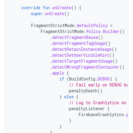
override
fun
onCreate
()
{
super
.
onCreate
()
FragmentStrictMode
.
defaultPolicy
=
FragmentStrictMode
.
Policy
.
Builder
()
.
detectFragmentReuse
()
.
detectFragmentTagUsage
()
.
detectRetainInstanceUsage
()
.
detectSetUserVisibleHint
()
.
detectTargetFragmentUsage
()
.
detectWrongFragmentContainer
()
.
apply
{
if
(
BuildConfig
.
DEBUG
)
{
// Fail early on DEBUG bui
penaltyDeath
()
}
else
{
// Log to Crashlytics on R
penaltyListener
{
FirebaseCrashlytics
.
ge
}
}
}