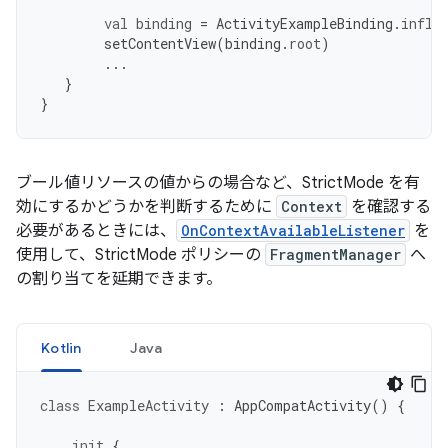
val
binding
=
ActivityExampleBinding
.
infla
setContentView
(
binding
.
root
)
...
}
}
ブール値リソースの値からの場合など、StrictMode を有
効にするかどうかを判断するために
Context
を確認する
必要があるときには、
OnContextAvailableListener
を
使用して、StrictMode ポリシーの
FragmentManager
へ
の割り当てを延期できます。
Kotlin
Java
class
ExampleActivity
:
AppCompatActivity
()
{
init
{