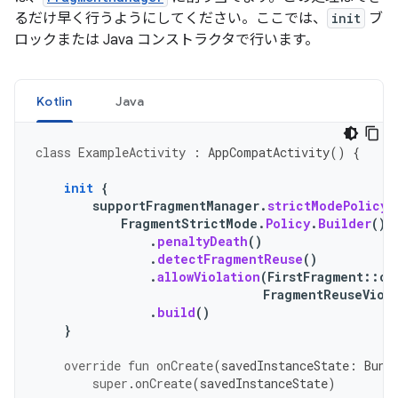
るだけ早く行うようにしてください。ここでは、
init
ブ
ロックまたは Java コンストラクタで行います。
Kotlin
Java
class
ExampleActivity
:
AppCompatActivity
()
{
init
{
supportFragmentManager
.
strictModePolicy
FragmentStrictMode
.
Policy
.
Builder
()
.
penaltyDeath
()
.
detectFragmentReuse
()
.
allowViolation
(
FirstFragment
::
cl
FragmentReuseViol
.
build
()
}
override
fun
onCreate
(
savedInstanceState
:
Bund
super
.
onCreate
(
savedInstanceState
)