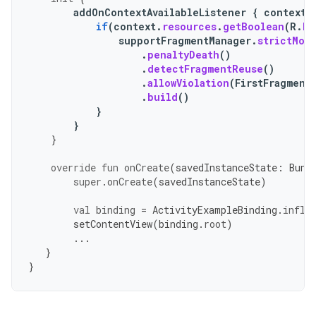
addOnContextAvailableListener
{
context
if
(
context
.
resources
.
getBoolean
(
R
.
bo
supportFragmentManager
.
strictMod
.
penaltyDeath
()
.
detectFragmentReuse
()
.
allowViolation
(
FirstFragment
.
build
()
}
}
}
override
fun
onCreate
(
savedInstanceState
:
Bund
super
.
onCreate
(
savedInstanceState
)
val
binding
=
ActivityExampleBinding
.
infla
setContentView
(
binding
.
root
)
...
}
}