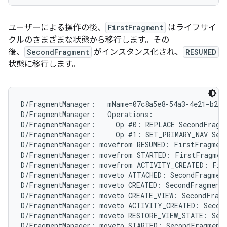
ユーザーによる操作の後、
FirstFragment
はライフサイ
クルのさまざまな状態から移行します。その
後、
SecondFragment
がインスタンス化され、
RESUMED
状態に移行します。
D/FragmentManager:   mName=07c8a5e8-54a3-4e21-b2cc
D/FragmentManager:   Operations:

D/FragmentManager:     Op #0: REPLACE SecondFragme
D/FragmentManager:     Op #1: SET_PRIMARY_NAV Seco
D/FragmentManager: movefrom RESUMED: FirstFragment
D/FragmentManager: movefrom STARTED: FirstFragment
D/FragmentManager: movefrom ACTIVITY_CREATED: Firs
D/FragmentManager: moveto ATTACHED: SecondFragment
D/FragmentManager: moveto CREATED: SecondFragment{
D/FragmentManager: moveto CREATE_VIEW: SecondFragm
D/FragmentManager: moveto ACTIVITY_CREATED: Second
D/FragmentManager: moveto RESTORE_VIEW_STATE: Seco
D/FragmentManager: moveto STARTED: SecondFragment{