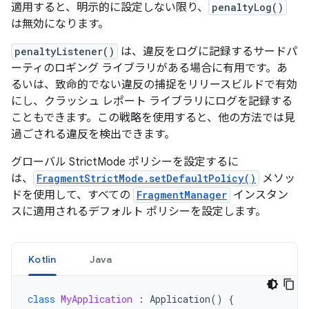
適用すると、明示的に設定しない限り、
penaltyLog()
は無効になります。
penaltyListener()
は、違反をログに記録するサードパ
ーティのロギング ライブラリがある場合に有用です。あ
るいは、致命的でない違反の捕捉をリリースビルドで有効
にし、クラッシュ レポート ライブラリにログを記録する
こともできます。この戦略を使用すると、他の方法では見
過ごされる違反を検出できます。
グローバル StrictMode ポリシーを設定するに
は、
FragmentStrictMode.setDefaultPolicy()
メソッ
ドを使用して、すべての
FragmentManager
インスタン
スに適用されるデフォルト ポリシーを設定します。
Kotlin
Java
class
MyApplication
:
Application
()
{