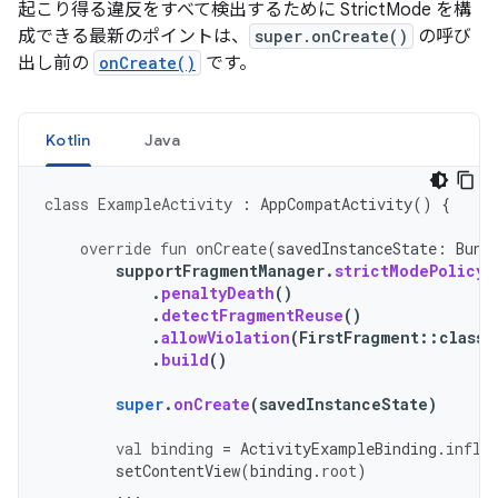
起こり得る違反をすべて検出するために StrictMode を構
成できる最新のポイントは、
super.onCreate()
の呼び
出し前の
onCreate()
です。
Kotlin
Java
class
ExampleActivity
:
AppCompatActivity
()
{
override
fun
onCreate
(
savedInstanceState
:
Bund
supportFragmentManager
.
strictModePolicy
.
penaltyDeath
()
.
detectFragmentReuse
()
.
allowViolation
(
FirstFragment
::
class
.
.
build
()
super
.
onCreate
(
savedInstanceState
)
val
binding
=
ActivityExampleBinding
.
infla
setContentView
(
binding
.
root
)
...