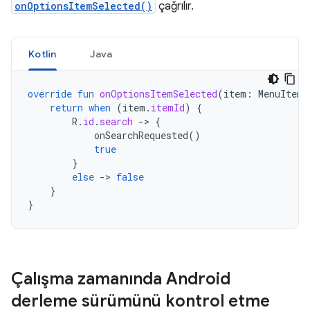
onOptionsItemSelected()
çağrılır.
Kotlin
Java
override
fun
onOptionsItemSelected
(
item
:
MenuItem
)
return
when
(
item
.
itemId
)
{
R
.
id
.
search
-
>
{
onSearchRequested
()
true
}
else
-
>
false
}
}
Çalışma zamanında Android
derleme sürümünü kontrol etme