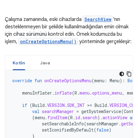
Çalışma zamanında, eski cihazlarda
SearchView
'nın
desteklenmeyen bir şekilde kullanılmadığından emin olmak
için cihaz sürümünü kontrol edin. Örnek kodumuzda bu
işlem,
onCreateOptionsMenu()
yönteminde gerçekleşir:
Kotlin
Java
override
fun
onCreateOptionsMenu
(
menu
:
Menu
):
Bool
menuInflater
.
inflate
(
R
.
menu
.
options_menu
,
menu
if
(
Build
.
VERSION
.
SDK_INT
>
=
Build
.
VERSION_COD
val
searchManager
=
getSystemService
(
Conte
(
menu
.
findItem
(
R
.
id
.
search
).
actionView
as
setSearchableInfo
(
searchManager
.
getSea
setIconifiedByDefault
(
false
)
}