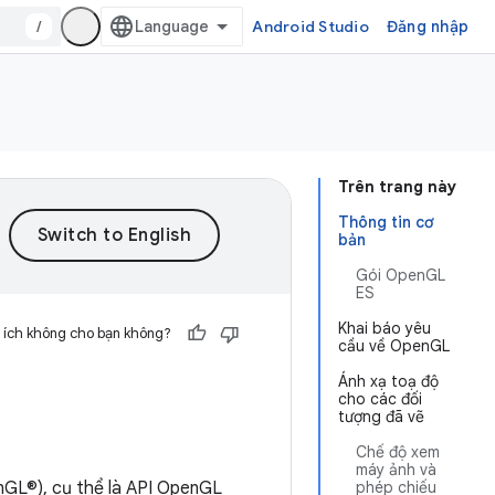
/
Android Studio
Đăng nhập
Trên trang này
Thông tin cơ
bản
Gói OpenGL
ES
Khai báo yêu
 ích không cho bạn không?
cầu về OpenGL
Ánh xạ toạ độ
cho các đối
tượng đã vẽ
Chế độ xem
máy ảnh và
nGL®), cụ thể là API OpenGL
phép chiếu