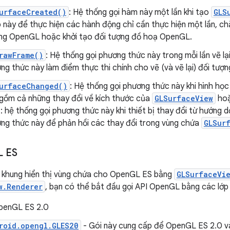
urfaceCreated()
: Hệ thống gọi hàm này một lần khi tạo
GLS
 này để thực hiện các hành động chỉ cần thực hiện một lần, c
ng OpenGL hoặc khởi tạo đối tượng đồ hoạ OpenGL.
rawFrame()
: Hệ thống gọi phương thức này trong mỗi lần vẽ lạ
ng thức này làm điểm thực thi chính cho vẽ (và vẽ lại) đối tượ
urfaceChanged()
: Hệ thống gọi phương thức này khi hình họ
gồm cả những thay đổi về kích thước của
GLSurfaceView
hoặ
ụ: hệ thống gọi phương thức này khi thiết bị thay đổi từ hướng
ng thức này để phản hồi các thay đổi trong vùng chứa
GLSur
L ES
ập khung hiển thị vùng chứa cho OpenGL ES bằng
GLSurfaceVi
w.Renderer
, bạn có thể bắt đầu gọi API OpenGL bằng các lớp
penGL ES 2.0
roid.opengl.GLES20
- Gói này cung cấp để OpenGL ES 2.0 và