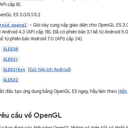
(API cấp 8).
penGL ES 3.0/3.1/3.2
roid.opengl
– Gói này cung cấp giao diện cho OpenGL ES 3.0/
ừ Android 4.3 (API cấp 18). Đã có phiên bản 3.1 kể từ Android 5.0
kể từ phiên bản Android 7.0 (API) cấp 24).
GLES30
GLES31
GLES31Ext
(
Gói tiện ích Android
)
GLES32
ắt đầu tạo ứng dụng bằng OpenGL ES ngay, hãy làm theo
Hiển
yêu cầu về Open
GL