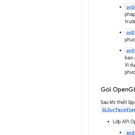
onS
pháp
trườ
onD
phươ
onS
bao 
Ví d
phươ
Gói Open
G
Sau khi thiết l
GLSurfaceVie
Lớp API O
and