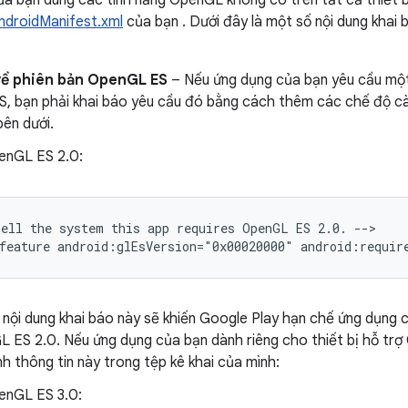
a bạn dùng các tính năng OpenGL không có trên tất cả thiết b
ndroidManifest.xml
của bạn . Dưới đây là một số nội dung khai 
về phiên bản OpenGL ES
– Nếu ứng dụng của bạn yêu cầu một
, bạn phải khai báo yêu cầu đó bằng cách thêm các chế độ cài
ên dưới.
penGL ES 2.0:
Tell
the
system
this
app
requires
OpenGL
ES
2.0.
-->

feature
android:glEsVersion="0x00020000"
android:requir
nội dung khai báo này sẽ khiến Google Play hạn chế ứng dụng c
L ES 2.0. Nếu ứng dụng của bạn dành riêng cho thiết bị hỗ tr
nh thông tin này trong tệp kê khai của mình:
penGL ES 3.0: