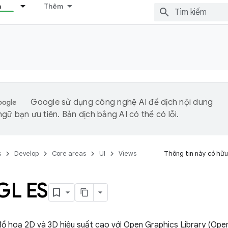
n
Thêm
Google sử dụng công nghệ AI để dịch nội dung
gữ bạn ưu tiên. Bản dịch bằng AI có thể có lỗi.
s
Develop
Core areas
UI
Views
Thông tin này có hữu
GL ES
đồ hoạ 2D và 3D hiệu suất cao với Open Graphics Library (Ope