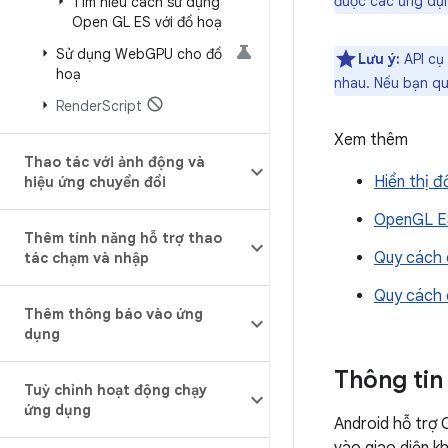
được các ứng dụn
Tìm hiểu cách sử dụng
Open GL ES với đồ hoạ
Sử dụng Web
GPU cho đồ
Lưu ý:
API cụ
hoạ
nhau. Nếu bạn qu
Render
Script
Xem thêm
Thao tác với ảnh động và
Hiển thị 
hiệu ứng chuyển đổi
OpenGL E
Thêm tính năng hỗ trợ thao
Quy cách 
tác chạm và nhập
Quy cách 
Thêm thông báo vào ứng
dụng
Thông tin
Tuỳ chỉnh hoạt động chạy
ứng dụng
Android hỗ trợ 