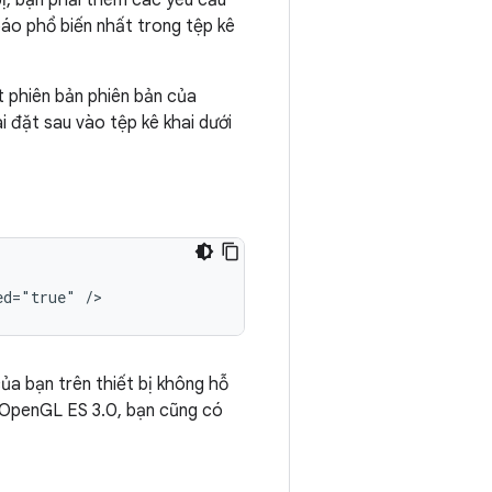
ị, bạn phải thêm các yêu cầu
báo phổ biến nhất trong tệp kê
 phiên bản phiên bản của
 đặt sau vào tệp kê khai dưới
ed="true"
/>
ủa bạn trên thiết bị không hỗ
ợ OpenGL ES 3.0, bạn cũng có