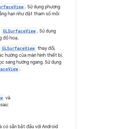
urfaceView
. Sử dụng phương
hẳng hạn như đặt tham số môi
i
GLSurfaceView
. Sử dụng
ng đồ hoạ.
c
GLSurfaceView
thay đổi,
c hướng của màn hình thiết bị.
 dọc sang hướng ngang. Sử dụng
faceView
.
ew
và
 sau:
 có sẵn bắt đầu với Android