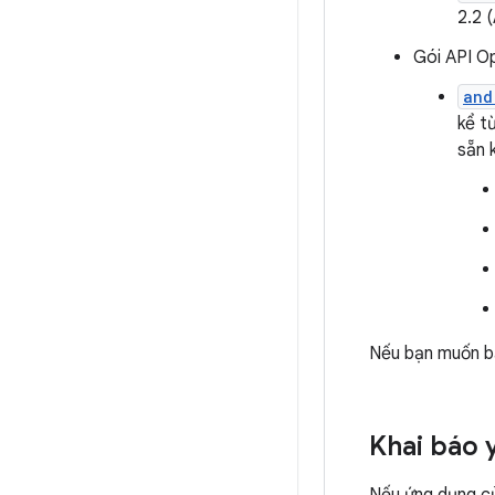
2.2 
Gói API O
and
kể t
sẵn 
Nếu bạn muốn b
Khai báo 