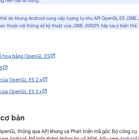
g hiện đại sử dụng.
 thể do khung Android cung cấp tương tự như API OpenGL ES J2ME 
en thuộc với thông số kỹ thuật của J2ME JSR239, hãy lưu ý biến thể.
đồ hoạ bằng OpenGL ES
S
của OpenGL ES 2.x
của OpenGL ES 3.x
 cơ bản
OpenGL thông qua API khung và Phát triển mã gốc Bộ công cụ 