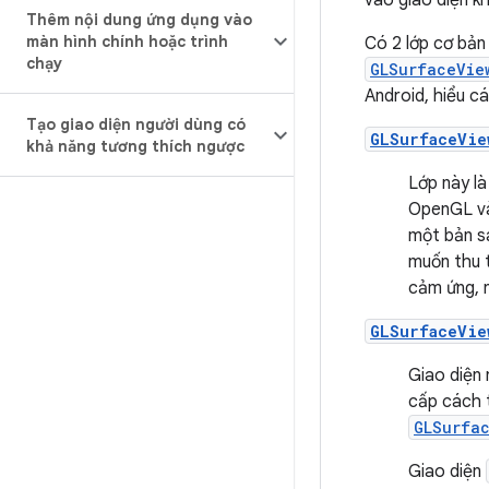
vào giao diện k
Thêm nội dung ứng dụng vào
màn hình chính hoặc trình
Có 2 lớp cơ bản
chạy
GLSurfaceVie
Android, hiểu c
Tạo giao diện người dùng có
GLSurfaceVie
khả năng tương thích ngược
Lớp này l
OpenGL và
một bản 
muốn thu 
cảm ứng, 
GLSurfaceVie
Giao diện
cấp cách t
GLSurfa
Giao diện