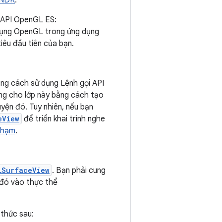
 NDK
.
ó API OpenGL ES:
dụng OpenGL trong ứng dụng
iêu đầu tiên của bạn.
bằng cách sử dụng Lệnh gọi API
ụng cho lớp này bằng cách tạo
yện đó. Tuy nhiên, nếu bạn
eView
để triển khai trình nghe
 chạm
.
LSurfaceView
. Bạn phải cung
p đó vào thực thể
 thức sau: