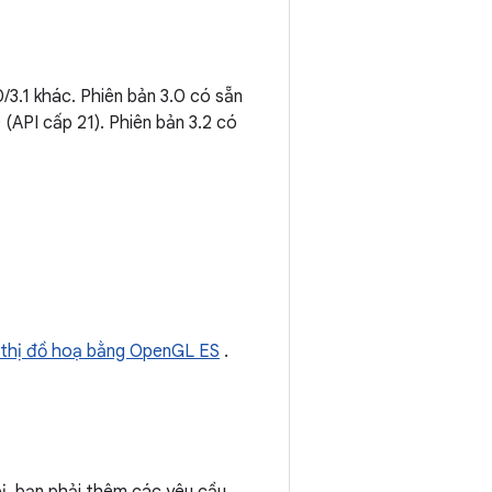
3.1 khác. Phiên bản 3.0 có sẵn
 (API cấp 21). Phiên bản 3.2 có
 thị đồ hoạ bằng OpenGL ES
.