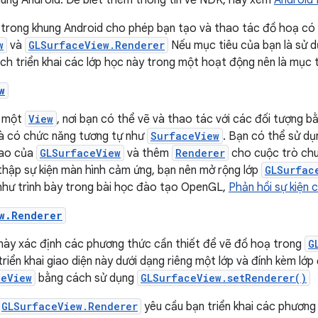
hung Android. Để biết thêm thông tin về NDK, hãy xem
Android
 trong khung Android cho phép bạn tạo và thao tác đồ hoạ c
w
và
GLSurfaceView.Renderer
Nếu mục tiêu của bạn là sử 
ách triển khai các lớp học này trong một hoạt động nên là mục t
w
à một
View
, nơi bạn có thể vẽ và thao tác với các đối tượng 
 có chức năng tương tự như
SurfaceView
. Bạn có thể sử d
sao của
GLSurfaceView
và thêm
Renderer
cho cuộc trò chu
thập sự kiện màn hình cảm ứng, bạn nên mở rộng lớp
GLSurfac
như trình bày trong bài học đào tạo OpenGL,
Phản hồi sự kiện
w.Renderer
 này xác định các phương thức cần thiết để vẽ đồ hoạ trong
G
riển khai giao diện này dưới dạng riêng một lớp và đính kèm lớ
ceView
bằng cách sử dụng
GLSurfaceView.setRenderer()
GLSurfaceView.Renderer
yêu cầu bạn triển khai các phương