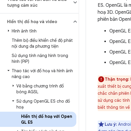
ES. OpenGL là m
tượng cảm xúc
hoạ 3D. OpenGL 
phiên bản Open
Hiển thị đồ hoạ và video
OpenGL ES 
Hình ảnh tĩnh
Thêm bộ điều khiển chế độ phát
OpenGL ES 
nội dung đa phương tiện
OpenGL ES 
Sử dụng tính năng hình trong
hình (Pi
P)
OpenGL ES 
Thao tác với đồ hoạ và hình ảnh
nâng cao
Thận trọng:
Vẽ bằng chương trình đổ
xuất thiết bị cu
bóng AGSL
chắc chắn phiên 
sử dụng các tính 
Sử dụng Open
GL ES cho đồ
hoạ
biết thông tin v
Hiển thị đồ hoạ với Open
GL ES
Lưu ý:
Androi