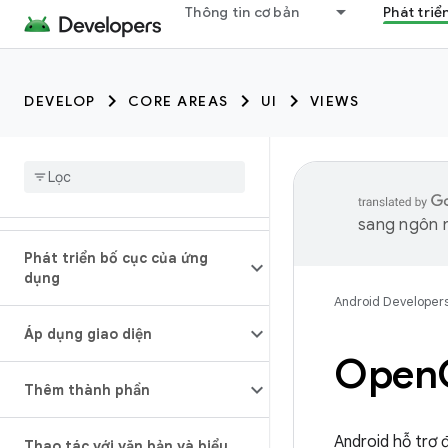
Thông tin cơ bản
Phát triể
DEVELOP
CORE AREAS
UI
VIEWS
sang ngôn n
Phát triển bố cục của ứng
dụng
Android Developer
Áp dụng giao diện
Open
Thêm thành phần
Android hỗ trợ 
Thao tác với văn bản và biểu