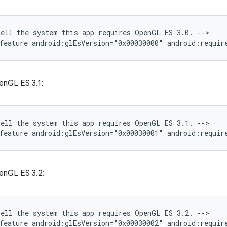
Tell
the
system
this
app
requires
OpenGL
ES
3.0.
-->

feature
android:glEsVersion="0x00030000"
android:requir
enGL ES 3.1:
Tell
the
system
this
app
requires
OpenGL
ES
3.1.
-->

feature
android:glEsVersion="0x00030001"
android:requir
enGL ES 3.2:
Tell
the
system
this
app
requires
OpenGL
ES
3.2.
-->

feature
android:glEsVersion="0x00030002"
android:requir