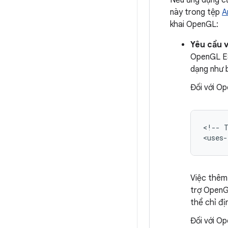
Nếu ứng dụng củ
này trong tệp
A
khai OpenGL:
Yêu cầu 
OpenGL ES
dạng như b
Đối với O
<!--
<uses-
Việc thêm 
trợ OpenG
thể chỉ đị
Đối với O