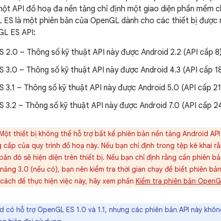
ột API đồ hoạ đa nền tảng chỉ định một giao diện phần mềm c
ES là một phiên bản của OpenGL dành cho các thiết bị được n
GL ES API:
2.0 – Thông số kỹ thuật API này được Android 2.2 (API cấp 8) 
3.0 – Thông số kỹ thuật API này được Android 4.3 (API cấp 18)
3.1 – Thông số kỹ thuật API này được Android 5.0 (API cấp 21) 
3.2 – Thông số kỹ thuật API này được Android 7.0 (API cấp 24)
Một thiết bị không thể hỗ trợ bất kể phiên bản nền tảng Android AP
ng cấp của quy trình đồ hoạ này. Nếu bạn chỉ định trong tệp kê khai
bản đó sẽ hiện diện trên thiết bị. Nếu bạn chỉ định rằng cần phiên
năng 3.0 (nếu có), bạn nên kiểm tra thời gian chạy để biết phiên bả
ề cách để thực hiện việc này, hãy xem phần
Kiểm tra phiên bản OpenG
d có hỗ trợ OpenGL ES 1.0 và 1.1, nhưng các phiên bản API này khô