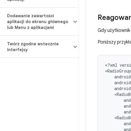
Reagowani
Dodawanie zawartości
aplikacji do ekranu głównego
lub Menu z aplikacjami
Gdy użytkownik 
Poniższy przykł
Twórz zgodne wstecznie
interfejsy
<?xml
vers
<RadioB
<RadioB