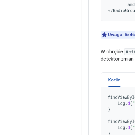
and
</RadioGrou
Uwaga:
Radi
W obrębie
Act
detektor zmian
Kotlin
findViewByI
Log
.
d
(
}
findViewByI
Log
.
d
(
}