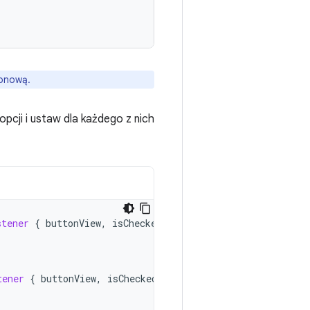
ionową.
 opcji i ustaw dla każdego z nich
stener
{
buttonView
,
isChecked
-
tener
{
buttonView
,
isChecked
-