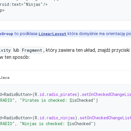
roid:text="Ninjas"/>

p>
to podklasa
która domyślnie ma orientację p
oGroup
LinearLayout
ivity
lub
Fragment
, który zawiera ten układ, znajdź przyciski
 w ten sposób:
Java
d<RadioButton>
(
R
.
id
.
radio_pirates
).
setOnCheckedChangeLi
"RADIO"
,
"Pirates is checked: 
$
isChecked
"
)
d<RadioButton>
(
R
.
id
.
radio_ninjas
).
setOnCheckedChangeLis
"RADIO"
,
"Ninjas is checked: 
$
isChecked
"
)