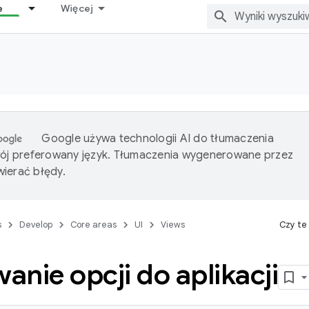
e
Więcej
Google używa technologii AI do tłumaczenia
wój preferowany język. Tłumaczenia wygenerowane przez
ierać błędy.
s
Develop
Core areas
UI
Views
Czy te
nie opcji do aplikacji