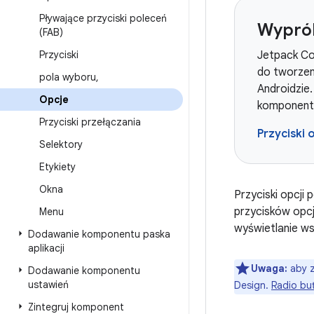
Pływające przyciski poleceń
Wypró
(FAB)
Przyciski
Jetpack Co
do tworzeni
pola wyboru
,
Androidzie
Opcje
komponent
Przyciski przełączania
Przyciski 
Selektory
Etykiety
Okna
Przyciski opcji
przycisków opcji
Menu
wyświetlanie ws
Dodawanie komponentu paska
aplikacji
Uwaga:
aby z
Dodawanie komponentu
ustawień
Design.
Radio bu
Zintegruj komponent