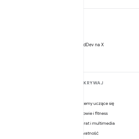
X
Obserwuj @AndroidDev na X
WIĘCEJ INFORMACJI O
ODKRYWAJ
ANDROIDZIE
Gry
Android
Systemy uczące się
Android dla firm
Zdrowie i fitness
Zabezpieczenia
Aparat i multimedia
Źródło
Prywatność