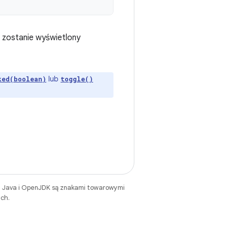
t zostanie wyświetlony
lub
ked(boolean)
toggle()
. Java i OpenJDK są znakami towarowymi
ch.