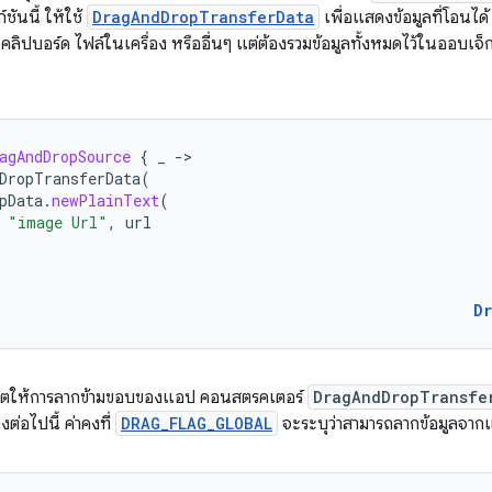
์ชันนี้ ให้ใช้
DragAndDropTransferData
เพื่อแสดงข้อมูลที่โอนได้
นคลิปบอร์ด ไฟล์ในเครื่อง หรืออื่นๆ แต่ต้องรวมข้อมูลทั้งหมดไว้ในออบเจ็
agAndDropSource
{
_
-
DropTransferData
(
pData
.
newPlainText
(
"image Url"
,
url
D
าตให้การลากข้ามขอบของแอป คอนสตรคเตอร์
DragAndDropTransfe
งต่อไปนี้ ค่าคงที่
DRAG_FLAG_GLOBAL
จะระบุว่าสามารถลากข้อมูลจากแ