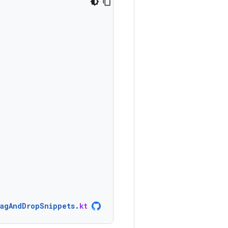
ragAndDropSnippets
.
kt