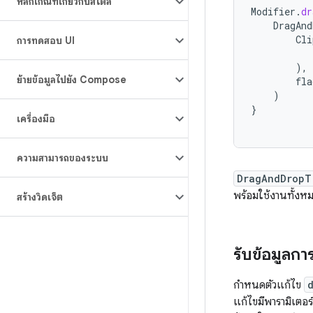
หลักเกณฑ์เกี่ยวกับสไตล์
Modifier
.
dr
DragAnd
Cli
การทดสอบ UI
),
ย้ายข้อมูลไปยัง Compose
fla
)
}
เครื่องมือ
ความสามารถของระบบ
DragAndDropT
พร้อมใช้งานทั้งห
สร้างวิดเจ็ต
รับข้อมูลกา
กําหนดตัวแก้ไข
แก้ไขมีพารามิเตอร