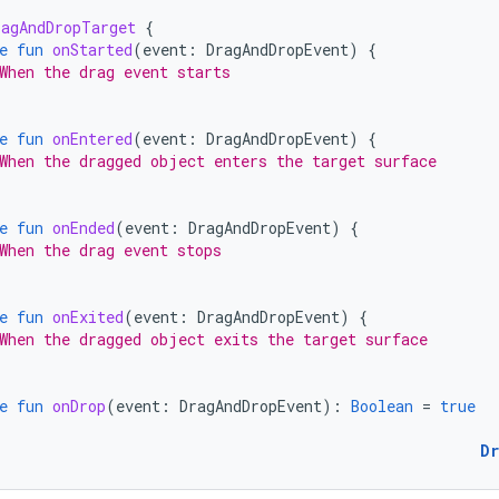
ragAndDropTarget
{
e
fun
onStarted
(
event
:
DragAndDropEvent
)
{
When the drag event starts
e
fun
onEntered
(
event
:
DragAndDropEvent
)
{
When the dragged object enters the target surface
e
fun
onEnded
(
event
:
DragAndDropEvent
)
{
When the drag event stops
e
fun
onExited
(
event
:
DragAndDropEvent
)
{
When the dragged object exits the target surface
e
fun
onDrop
(
event
:
DragAndDropEvent
):
Boolean
=
true
D