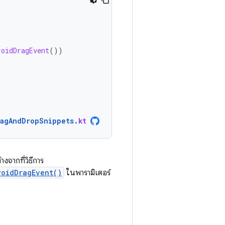
roidDragEvent
())
ragAndDropSnippets
.
kt
จากที่วิธีการ
roidDragEvent()
ในพารามิเตอร์