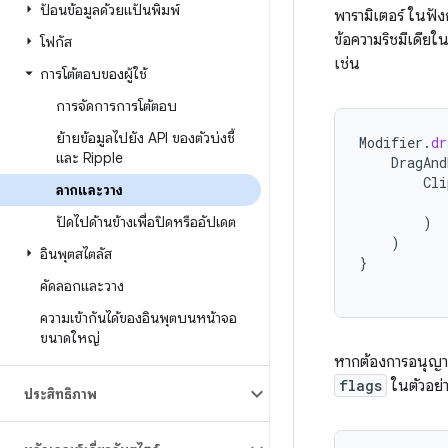
ป้อนข้อมูลด้วยแป้นพิมพ์
พารามิเตอร์ ในฟังก
ข้อความริชมีเดียใ
โฟกัส
เช่น
การโต้ตอบของผู้ใช้
การจัดการการโต้ตอบ
ย้ายข้อมูลไปยัง API ของตัวบ่งชี้
Modifier
.
dr
และ Ripple
DragAnd
Cli
ลากและวาง
ปัดไปด้านข้างเพื่อปิดหรืออัปเดต
)
)
อินพุตสไตลัส
}
คัดลอกและวาง
ความเข้ากันได้ของอินพุตบนหน้าจอ
ขนาดใหญ่
หากต้องการอนุญ
flags
ในตัวอย่า
ประสิทธิภาพ