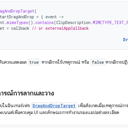
agAndDropTarget
(
tartDragAndDrop
=
{
event
-
nt
.
mimeTypes
().
contains
(
ClipDescription
.
MIMETYPE_TEXT_
et
=
callback
// or externalAppCallback
D
กกลับควรแสดงผล
true
หากมีการใช้เหตุการณ์ หรือ
false
หากมีการปฏิ
การณ์การลากและวาง
ลับในอินเทอร์เฟซ
DragAndDropTarget
เพื่อสังเกตเมื่อเหตุการณ์การล
เนนต์เพื่อควบคุม UI และลักษณะการทํางานของแอปอย่างละเอียด