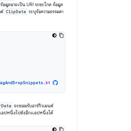
 ข้อมูลอาจเป็น URI ระยะไกล ข้อมูล
กต์
ClipData
ระบุข้อความธรรมดา
ragAndDropSnippets
.
kt
rData
จะยอมรับอาร์กิวเมนต์
อปหนึ่งไปยังอีกแอปหนึ่งได้