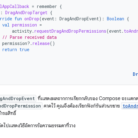
lAppCallback
=
remember
{
:
DragAndDropTarget
{
rride
fun
onDrop
(
event
:
DragAndDropEvent
):
Boolean
{
val
permission
=
activity
.
requestDragAndDropPermissions
(
event
.
toAnd
// Parse received data
permission
?.
release
()
return
true
D
gAndDropEvent
ที่แสดงผลจากการเรียกกลับของ Compose จะแตกต่าง
ndDropPermission
คาดไว้ คุณจึงต้องเรียกฟังก์ชันส่วนขยาย
toAnd
ำขอสิทธิ์
ดถัดไปแสดงวิธีจัดการข้อความธรรมดาที่วาง