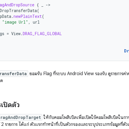
agAndDropSource
{
_
-
DropTransferData
(
pData
.
newPlainText
(
"image Url"
,
url
gs
=
View
.
DRAG_FLAG_GLOBAL
D
ransferData
ยอมรับ Flag ที่ระบบ Android View รองรับ ดูรายการค่าค
มด
รเปิดตัว
dragAndDropTarget
ให้กับคอมโพสิเบิลเพื่อเปิดใช้คอมโพสิเบิลในกา
์ 2 รายการ ได้แก่ ตัวแรกทำหน้าที่เป็นตัวกรองและระบุประเภทข้อมูลที่ตัวแ