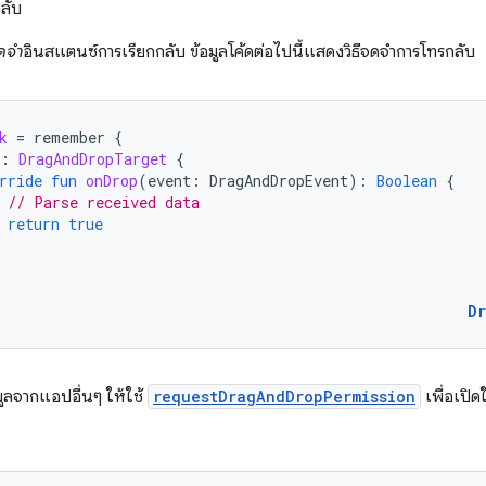
ลับ
ดจำ
อินสแตนซ์การเรียกกลับ ข้อมูลโค้ดต่อไปนี้แสดงวิธีจดจําการโทรกลับ
k
=
remember
{
:
DragAndDropTarget
{
rride
fun
onDrop
(
event
:
DragAndDropEvent
):
Boolean
{
// Parse received data
return
true
D
มูลจากแอปอื่นๆ ให้ใช้
requestDragAndDropPermission
เพื่อเปิดใ