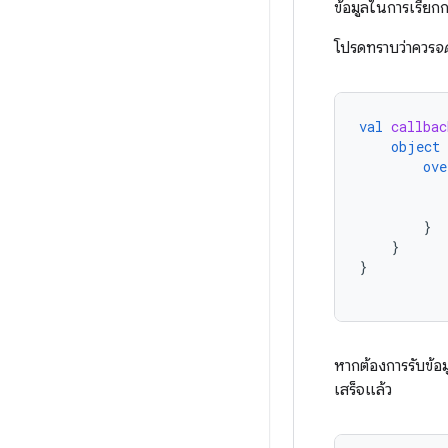
ข้อมูลในการเรียกก
โปรดทราบว่าควร
จ
val
callbac
object
ove
}
}
}
หากต้องการรับข้อ
เสร็จแล้ว