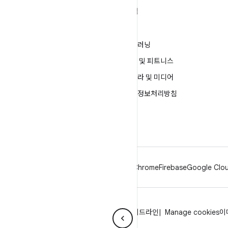
ANDROID 자세히 알아보기
탐색
Android
게임
엔터프라이즈용 Android
머신러닝
보안
건강 및 피트니스
소스
카메라 및 미디어
뉴스
개인정보처리방침
블로그
5G
팟캐스트
Android
Chrome
Firebase
Google Clou
개인정보처리방침
라이선스
브랜드 가이드라인
Manage cookies
이