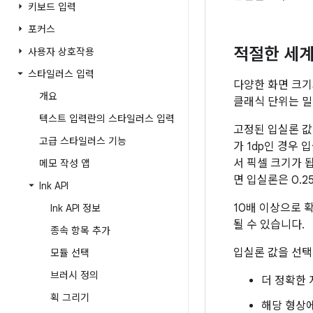
키보드 입력
포커스
적절한 세계
사용자 상호작용
스타일러스 입력
다양한 화면 크
개요
클래식 단위는 밀
텍스트 입력란의 스타일러스 입력
고정된 입실론 값
고급 스타일러스 기능
가 1dp인 경우 
서 픽셀 크기가 
메모 작성 앱
면 입실론은 0.2
Ink API
10배 이상으로 
Ink API 정보
될 수 있습니다.
종속 항목 추가
입실론 값을 선택
모듈 선택
브러시 정의
더 정확한 
획 그리기
해당 형상