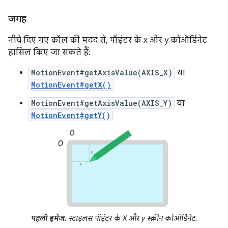
जगह
नीचे दिए गए कॉल की मदद से, पॉइंटर के x और y कोऑर्डिनेट
हासिल किए जा सकते हैं:
MotionEvent#getAxisValue(AXIS_X)
या
MotionEvent#getX()
MotionEvent#getAxisValue(AXIS_Y)
या
MotionEvent#getY()
पहली इमेज.
स्टाइलस पॉइंटर के X और y स्क्रीन कोऑर्डिनेट.