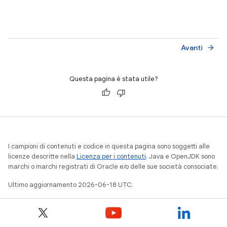
Avanti
arrow_forward
Questa pagina è stata utile?
I campioni di contenuti e codice in questa pagina sono soggetti alle
licenze descritte nella
Licenza per i contenuti
. Java e OpenJDK sono
marchi o marchi registrati di Oracle e/o delle sue società consociate.
Ultimo aggiornamento 2026-06-18 UTC.