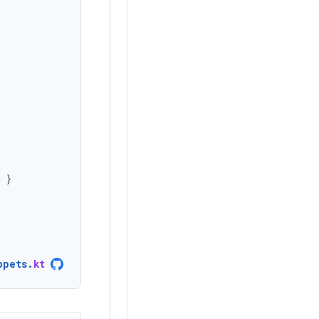
}
ppets
.
kt