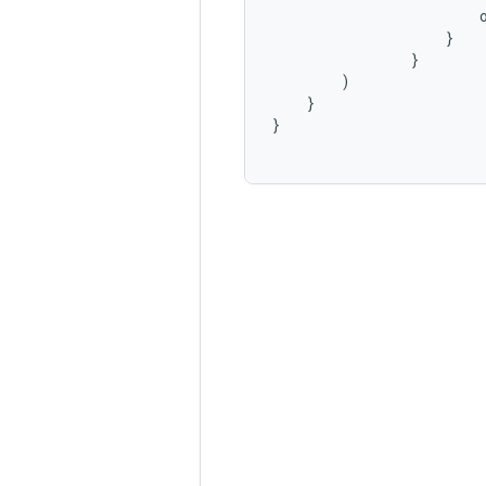
}
}
)
}
}