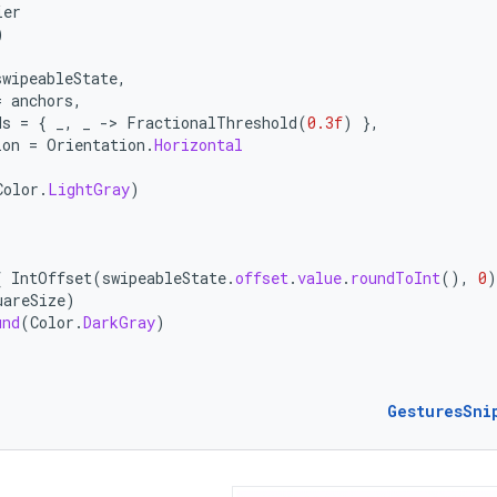
ier
)
swipeableState
,
=
anchors
,
ds
=
{
_
,
_
-
>
FractionalThreshold
(
0.3f
)
},
ion
=
Orientation
.
Horizontal
Color
.
LightGray
)
{
IntOffset
(
swipeableState
.
offset
.
value
.
roundToInt
(),
0
)
uareSize
)
und
(
Color
.
DarkGray
)
GesturesSni