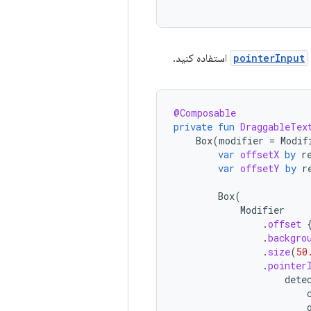
pointerInput
استفاده کنید.
@Composable
private
fun
DraggableTex
Box
(
modifier
=
Modif
var
offsetX
by
r
var
offsetY
by
r
Box
(
Modifier
.
offset
.
backgro
.
size
(
50
.
pointer
dete