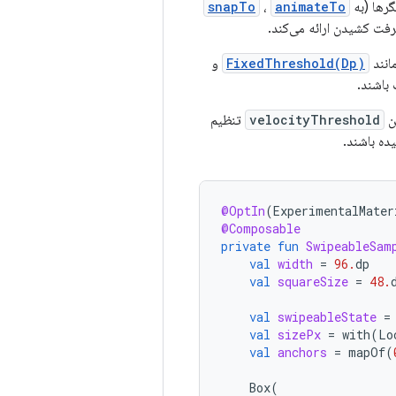
گرها (به
animateTo
،
snapTo
فت کشیدن ارائه می‌کند.
انند
FixedThreshold(Dp)
و
 باشند.
ن
velocityThreshold
تنظیم
ه باشند.
@OptIn
(
ExperimentalMater
@Composable
private
fun
SwipeableSam
val
width
=
96.
dp
val
squareSize
=
48.
val
swipeableState
=
val
sizePx
=
with
(
Lo
val
anchors
=
mapOf
(
Box
(