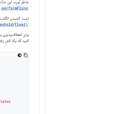
خاطر آورد. این حالت
،
performFling
ژست کشیدن انگشت را 
eshold(Float)
برای انعطاف‌پذیری بی
کنید که یک کش رفتن
states