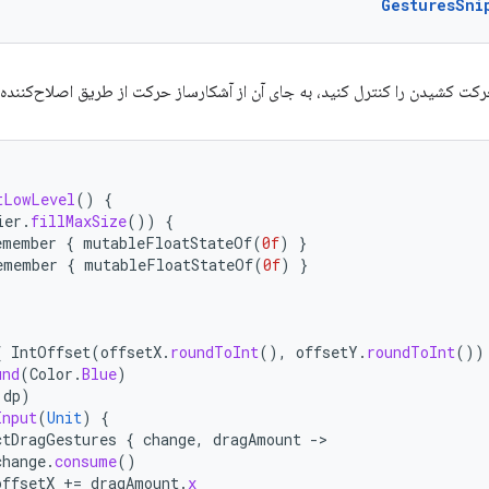
GesturesSni
رکت کشیدن را کنترل کنید، به جای آن از آشکارساز حرکت از طریق اصلاح‌کننده
tLowLevel
()
{
ier
.
fillMaxSize
())
{
emember
{
mutableFloatStateOf
(
0f
)
}
emember
{
mutableFloatStateOf
(
0f
)
}
{
IntOffset
(
offsetX
.
roundToInt
(),
offsetY
.
roundToInt
())
und
(
Color
.
Blue
)
.
dp
)
Input
(
Unit
)
{
ctDragGestures
{
change
,
dragAmount
-
change
.
consume
()
offsetX
+=
dragAmount
.
x