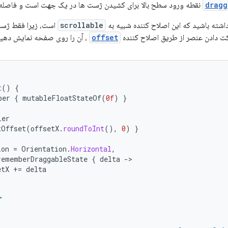
dragg
نقطه ورود سطح بالا برای کشیدن ژست ها در یک جهت است و فاصله 
شته باشید که این اصلاح کننده شبیه به
scrollable
است، زیرا فقط ژست
رکت دادن عنصر از طریق اصلاح کننده
offset
، آن را روی صفحه نمایش دهید
t
()
{
ber
{
mutableFloatStateOf
(
0f
)
}
ier
tOffset
(
offsetX
.
roundToInt
(),
0
)
}
ion
=
Orientation
.
Horizontal
,
rememberDraggableState
{
delta
-
etX
+=
delta
"