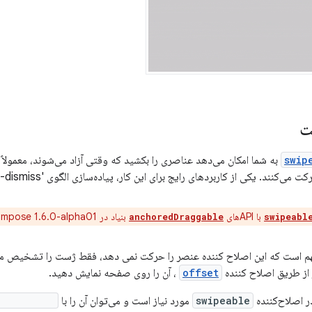
ت
swip
به شما امکان می‌دهد عناصری را بکشید که وقتی آزاد می‌شوند، معمولاً
ند. یکی از کاربردهای رایج برای این کار، پیاده‌سازی الگوی 'swipe-to-dismiss' است.
با APIهای
بنیاد در Jetpack Compose 1.6.0-alpha01 جایگزین شده‌اند.
anchoredDraggable
swipeabl
هم است که این اصلاح کننده عنصر را حرکت نمی دهد، فقط ژست را تشخیص می د
از طریق اصلاح کننده
offset
، آن را روی صفحه نمایش دهید.
swipeable
مورد نیاز است و می‌توان آن را با
bleState()