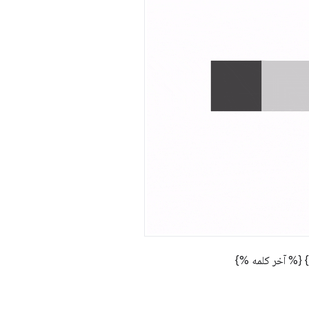
{% آخر کلمه %}