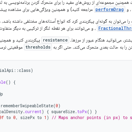
 همچنین مجموعه‌ای از روش‌های مفید را برای متحرک کردن برنامه‌نویسی به لن
و
performDrag
مراجعه کنید) و همچنین ویژگی‌هایی برای مشاهده پیشر
می‌توان به گونه‌ای پیکربندی کرد که انواع آستانه‌های مختلفی داشته باشد، م
FractionalThr
، و می‌توانند برای هر نقطه لنگر از ترکیبی به دیگر متفاوت
شتر، می‌توانید هنگام عبور از مرزها،
resistance
پیکربندی کنید و همچنی
 را به حالت بعدی متحرک می‌کند، حتی اگر به
thresholds
موقعیتی نرسید
ialApi
::
class
)
ple
()
{
dp
rememberSwipeableState
(
0
)
calDensity
.
current
)
{
squareSize
.
toPx
()
}
0f
to
0
,
sizePx
to
1
)
// Maps anchor points (in px) to 