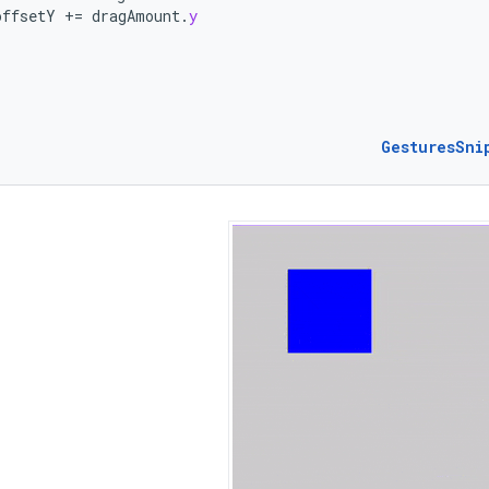
offsetY
+=
dragAmount
.
y
GesturesSni