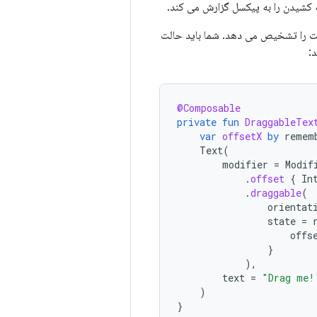
کشیدن را به پیکسل گزارش می کند.
 را تشخیص می دهد. شما باید حالت
:
@Composable
private
fun
DraggableTex
var
offsetX
by
remem
Text
(
modifier
=
Modif
.
offset
{
In
.
draggable
(
orientat
state
=
offs
}
),
text
=
"Drag me!
)
}