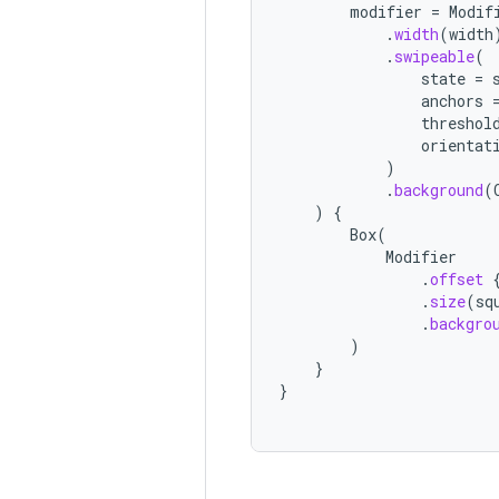
modifier
=
Modif
.
width
(
width
.
swipeable
(
state
=
anchors
threshol
orientat
)
.
background
(
)
{
Box
(
Modifier
.
offset
.
size
(
sq
.
backgro
)
}
}