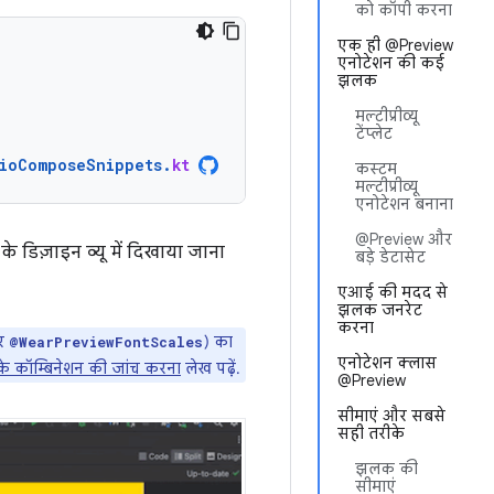
को कॉपी करना
एक ही @Preview
एनोटेशन की कई
झलक
मल्टीप्रीव्यू
टेंप्लेट
ioComposeSnippets
.
kt
कस्टम
मल्टीप्रीव्यू
एनोटेशन बनाना
@Preview और
 डिज़ाइन व्यू में दिखाया जाना
बड़े डेटासेट
एआई की मदद से
झलक जनरेट
करना
र
) का
@WearPreviewFontScales
एनोटेशन क्लास
के कॉम्बिनेशन की जांच करना
लेख पढ़ें.
@Preview
सीमाएं और सबसे
सही तरीके
झलक की
सीमाएं