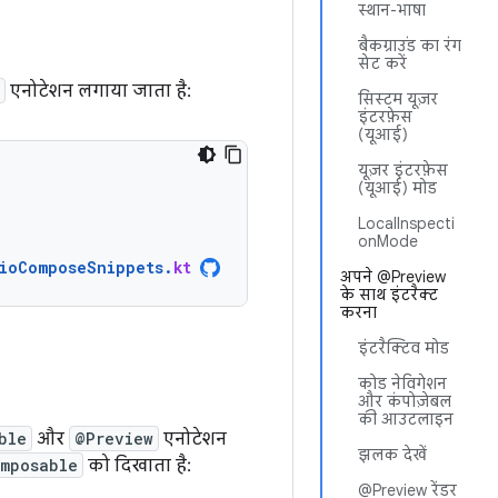
स्थान-भाषा
बैकग्राउंड का रंग
सेट करें
एनोटेशन लगाया जाता है:
सिस्टम यूज़र
इंटरफ़ेस
(यूआई)
यूज़र इंटरफ़ेस
(यूआई) मोड
LocalInspecti
onMode
ioComposeSnippets
.
kt
अपने @Preview
के साथ इंटरैक्ट
करना
इंटरैक्टिव मोड
कोड नेविगेशन
और कंपोज़ेबल
की आउटलाइन
ble
और
@Preview
एनोटेशन
झलक देखें
mposable
को दिखाता है:
@Preview रेंडर