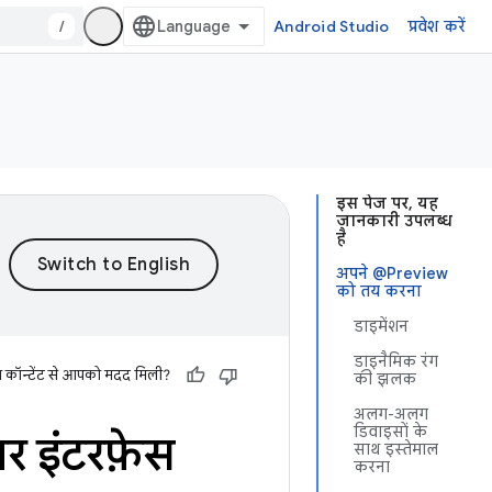
/
Android Studio
प्रवेश करें
इस पेज पर, यह
जानकारी उपलब्ध
है
अपने @Preview
को तय करना
डाइमेंशन
डाइनैमिक रंग
स कॉन्टेंट से आपको मदद मिली?
की झलक
अलग-अलग
डिवाइसों के
र इंटरफ़ेस
साथ इस्तेमाल
करना