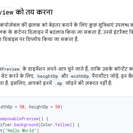
view
को तय करना
 कंपोज़ेबल की झलक को बेहतर बनाने के लिए कुछ सुविधाएं उपलब्ध कर
 के कंटेनर डिज़ाइन में बदलाव किया जा सकता है, उनसे इंटरैक्ट किय
या डिवाइस पर डिप्लॉय किया जा सकता है.
@Preview
के डाइमेंशन अपने-आप चुने जाते हैं, ताकि उसके कॉन्टेंट 
े सेट करने के लिए,
heightDp
और
widthDp
पैरामीटर जोड़ें. इन वै
जाता है. इसलिए, आपको इनमें
.dp
जोड़ने की ज़रूरत नहीं है:
idthDp
=
50
,
heightDp
=
50
)
e
omposablePreview
()
{
ifier
.
background
(
Color
.
Yellow
))
{
t
(
"Hello World"
)