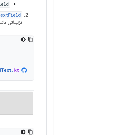
ield
extField
تزئیناتی مانند
dText
.
kt