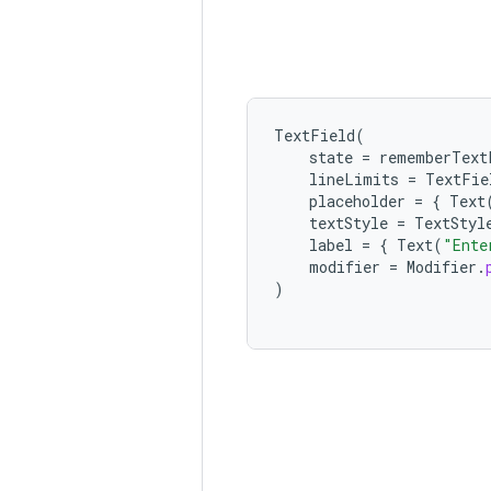
TextField
(
state
=
rememberText
lineLimits
=
TextFie
placeholder
=
{
Text
textStyle
=
TextStyl
label
=
{
Text
(
"Ente
modifier
=
Modifier
.
)