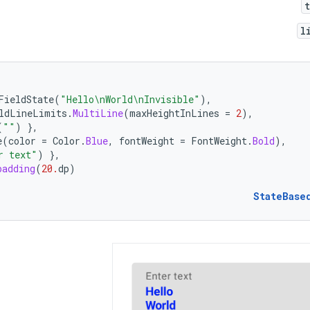
l
FieldState
(
"Hello\nWorld\nInvisible"
),
ldLineLimits
.
MultiLine
(
maxHeightInLines
=
2
),
(
""
)
},
e
(
color
=
Color
.
Blue
,
fontWeight
=
FontWeight
.
Bold
),
r text"
)
},
padding
(
20.
dp
)
StateBase