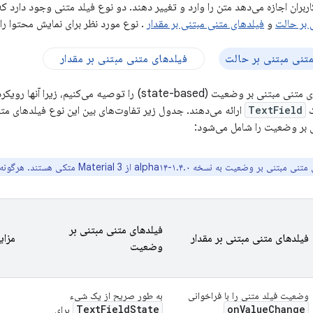
ربران اجازه می‌دهد متن را وارد و تغییر دهند. دو نوع فیلد متنی وجود دارد که م
 بر حالت
و
فیلدهای متنی مبتنی بر مقدار
. نوع مورد نظر برای نمایش محتوا را 
تنی مبتنی بر حالت
فیلدهای متنی مبتنی بر مقدار
ما استفاده از فیلدهای متنی مبتنی بر وضعیت (state-based) را توصیه 
ک
TextField
ارائه می‌دهند. جدول زیر تفاوت‌های بین این نوع فیلدهای مت
 بر وضعیت را شامل می‌شود:
ی بر وضعیت به نسخه ۱.۴.۰-alpha۱۴ از Material 3 متکی هستند. هرگونه اشکال را در
فیلدهای متنی مبتنی بر
فیلدهای متنی مبتنی بر مقدار
مزای
وضعیت
وضعیت فیلد متنی را با فراخوانی
به طور صریح از یک شیء
TextFieldState
onValueChange
برای