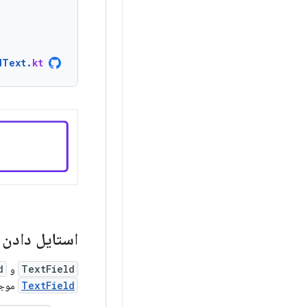
dText
.
kt
استایل دادن
TextField
و
d
TextField
موجو