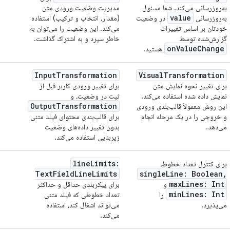
به‌روزرسانی می‌کند. شما مسئول
مدیریت وضعیت ورودی متن
value
به‌روزرسانی
در وضعیت
(مقدار، انتخاب و ترکیب) استفاده
خودتان بر اساس تغییرات
می‌کند. این وضعیت را می‌توان به
گزارش‌شده توسط
خاطر سپرد و به اشتراک گذاشت.
onValueChange
هستید.
InputTransformation
VisualTransformation
برای تغییر نحوه نمایش متن
برای تغییر ورودی کاربر قبل از
نمایش داده شده استفاده می‌کند.
ثبت در وضعیت، و
OutputTransformation
این روش معمولاً قالب‌بندی ورودی
و خروجی را در یک مرحله انجام
برای قالب‌بندی محتوای فیلد متنی
می‌دهد.
بدون تغییر داده‌های وضعیت
زیربنایی استفاده می‌کند.
lineLimits:
برای کنترل تعداد خطوط،
TextFieldLineLimits
singleLine: Boolean,
maxLines: Int
و
برای پیکربندی حداقل و حداکثر
minLines: Int
را
تعداد خطوطی که فیلد متنی
می‌پذیرد.
می‌تواند اشغال کند، استفاده
می‌کند.