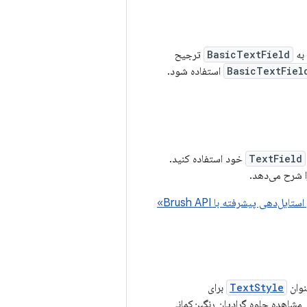
به
BasicTextField
ترجیح
BasicTextFiel
استفاده شود.
TextField
خود استفاده کنید.
 شرح می‌دهد.
یل‌دهی پیشرفته با Brush API»
نوان
TextStyle
برای
 مشاهده جلوه گرادیان رنگین‌کمانی