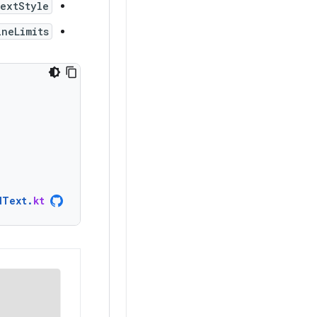
textStyle
ineLimits
dText
.
kt