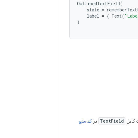
OutlinedTextField
(
state
=
rememberText
label
=
{
Text
(
"Labe
)
ت کامل
TextField
در
کد منبع