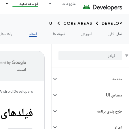
ملزومات
توسعه دهید
UI
CORE AREAS
DEVELOP
نمای کلی
آموزش
نمونه ها
اسناد
راهنماها
است.
مقدمه
Android Developers
معماری UI
فیلدهای 
طرح بندی برنامه
اجزاء