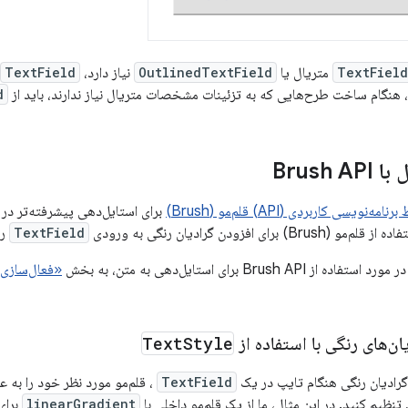
TextField
متریال یا
OutlinedTextField
نیاز دارد،
TextField
، هنگام ساخت طرح‌هایی که به تزئینات مشخصات متریال نیاز ندارند، باید از
d
Brush 
رنامه‌نویسی کاربردی (API) قلم‌مو (Brush)
برای استایل‌دهی پیشرفته‌تر در
رای افزودن گرادیان رنگی به ورودی
TextField
را
Brush A برای استایل‌دهی به متن، به بخش
«فعال‌سازی استا
ان‌های رنگی با استفاده از
Style
Text
گرادیان رنگی هنگام تایپ در یک
TextField
، قلم‌مو مورد نظر خود را به ع
نظیم کنید. در این مثال، ما از یک قلم‌مو داخلی با
linearGradient
برای