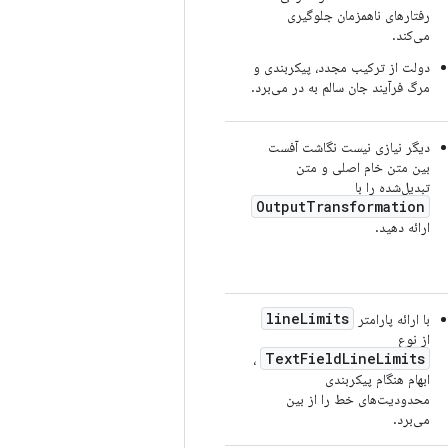
رفتارهای ناهمزمان جلوگیری
می‌کند.
دولت از ترکیب مجدد، پیکربندی و
مرگ فرآیند جان سالم به در می‌برد.
دیگر نیازی نیست نگاشت آفست
بین متن خام اصلی و متن
تبدیل‌شده را با
OutputTransformation
ارائه دهید.
lineLimits
با ارائه پارامتر
از نوع
TextFieldLineLimits
،
ابهام هنگام پیکربندی
محدودیت‌های خط را از بین
می‌برد.