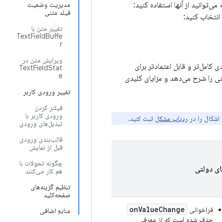
ی‌توانید از آنها استفاده کنید:
مدیریت وضعیت
فیلد متنی
انتخاب کنید:
تغییر متن با
TextFieldBuffe
r
ویرایش متن در
می‌کنیم، زیرا آنها رویکردی کامل‌تر و قابل اعتمادتر برای
TextFieldStat
e
نی را شرح می‌دهد و مزایای کلیدی
تغییر ورودی کاربر
فیلتر کردن
ورودی کاربر با
ردیاب مشکل
ثبت کنید.
تبدیل‌های ورودی
قالب‌بندی ورودی
قبل از نمایش
چگونه تحولات با
ای دولتی
هم کار می‌کنند
تنظیم گزینه‌های
صفحه‌کلید
onValueChange
فراخوانی
منابع اضافی
حذف شده است که از معرفی