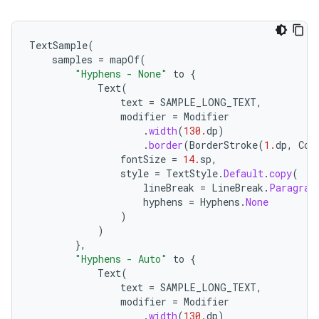
TextSample
(
samples
=
mapOf
(
"Hyphens - None"
to
{
Text
(
text
=
SAMPLE_LONG_TEXT
,
modifier
=
Modifier
.
width
(
130.
dp
)
.
border
(
BorderStroke
(
1.
dp
,
Col
fontSize
=
14.
sp
,
style
=
TextStyle
.
Default
.
copy
(
lineBreak
=
LineBreak
.
Paragrap
hyphens
=
Hyphens
.
None
)
)
},
"Hyphens - Auto"
to
{
Text
(
text
=
SAMPLE_LONG_TEXT
,
modifier
=
Modifier
.
width
(
130.
dp
)