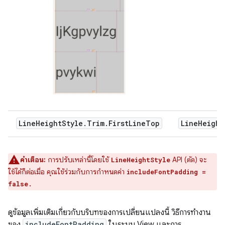
LineHeightStyle.Trim.FirstLineTop
LineHeight
คำเตือน:
การปรับเหล่านี้โดยใช้
API (ตัด) จะ
LineHeightStyle
ใช้ได้ก็ต่อเมื่อ คุณใช้ร่วมกับการกำหนดค่า
includeFontPadding =
false.
ดูข้อมูลเพิ่มเติมเกี่ยวกับบริบทของการเปลี่ยนแปลงนี้ วิธีการทำงาน
ของ
includeFontPadding
ในระบบ View และการ