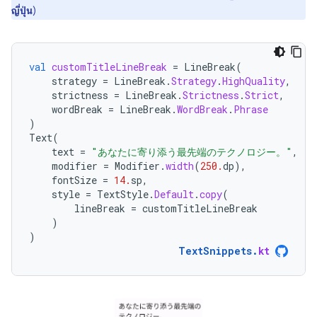
ญี่ปุ่น
)
val
customTitleLineBreak
=
LineBreak
(
strategy
=
LineBreak
.
Strategy
.
HighQuality
,
strictness
=
LineBreak
.
Strictness
.
Strict
,
wordBreak
=
LineBreak
.
WordBreak
.
Phrase
)
Text
(
text
=
"あなたに寄り添う最先端のテクノロジー。"
,
modifier
=
Modifier
.
width
(
250.
dp
),
fontSize
=
14.
sp
,
style
=
TextStyle
.
Default
.
copy
(
lineBreak
=
customTitleLineBreak
)
)
TextSnippets
.
kt