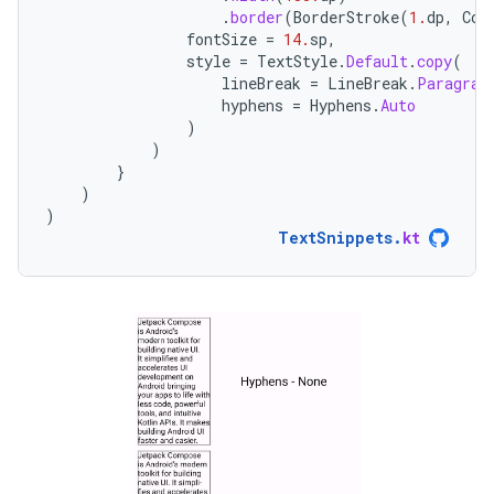
.
border
(
BorderStroke
(
1.
dp
,
Col
fontSize
=
14.
sp
,
style
=
TextStyle
.
Default
.
copy
(
lineBreak
=
LineBreak
.
Paragrap
hyphens
=
Hyphens
.
Auto
)
)
}
)
)
TextSnippets
.
kt