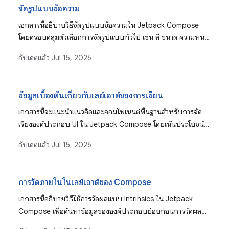
จัดรูปแบบข้อความ
เอกสารนี้อธิบายวิธีจัดรูปแบบข้อความใน Jetpack Compose
โดยครอบคลุมตัวเลือกการจัดรูปแบบทั่วไป เช่น สี ขนาด ความหนา
ของแบบอักษร และเงา รวมถึงเทคนิคขั้นสูงโดยใช้
อัปเดตแล้ว
Jul 15, 2026
AnnotatedString, Brush API สำหรับการไล่ระดับสี และตัวแก้ไข
basicMarquee สำหรับเอฟเฟกต์ข้อความเลื่อน
ข้อมูลเบื้องต้นเกี่ยวกับเลย์เอาต์ของการเขียน
เอกสารนี้จะแนะนําแนวคิดและคอมโพเนนต์พื้นฐานสําหรับการจัด
เรียงองค์ประกอบ UI ใน Jetpack Compose โดยเน้นประโยชน์
ด้านประสิทธิภาพและความยืดหยุ่นในการสร้างเลย์เอาต์ที่กําหนด
อัปเดตแล้ว
Jul 15, 2026
เอง
การวัดภายในในเลย์เอาต์ของ Compose
เอกสารนี้อธิบายวิธีใช้การวัดผลแบบ Intrinsics ใน Jetpack
Compose เพื่อค้นหาข้อมูลขององค์ประกอบย่อยก่อนการวัดผล
จริง ซึ่งจะช่วยแก้ปัญหาเลย์เอาต์ที่พบบ่อย เช่น การจัดแนวองค์