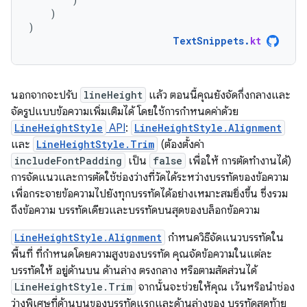
)
)
TextSnippets
.
kt
นอกจากจะปรับ
lineHeight
แล้ว ตอนนี้คุณยังจัดกึ่งกลางและ
จัดรูปแบบข้อความเพิ่มเติมได้ โดยใช้การกำหนดค่าด้วย
LineHeightStyle
API
:
LineHeightStyle.Alignment
และ
LineHeightStyle.Trim
(ต้องตั้งค่า
includeFontPadding
เป็น
false
เพื่อให้ การตัดทำงานได้)
การจัดแนวและการตัดใช้ช่องว่างที่วัดได้ระหว่างบรรทัดของข้อความ
เพื่อกระจายข้อความไปยังทุกบรรทัดได้อย่างเหมาะสมยิ่งขึ้น ซึ่งรวม
ถึงข้อความ บรรทัดเดียวและบรรทัดบนสุดของบล็อกข้อความ
LineHeightStyle.Alignment
กำหนดวิธีจัดแนวบรรทัดใน
พื้นที่ ที่กำหนดโดยความสูงของบรรทัด คุณจัดข้อความในแต่ละ
บรรทัดให้ อยู่ด้านบน ด้านล่าง ตรงกลาง หรือตามสัดส่วนได้
LineHeightStyle.Trim
จากนั้นจะช่วยให้คุณ เว้นหรือนำช่อง
ว่างพิเศษที่ด้านบนของบรรทัดแรกและด้านล่างของ บรรทัดสุดท้าย