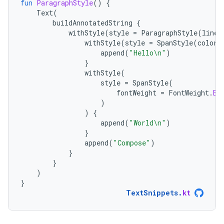
fun
ParagraphStyle
()
{
Text
(
buildAnnotatedString
{
withStyle
(
style
=
ParagraphStyle
(
lineH
withStyle
(
style
=
SpanStyle
(
color
append
(
"Hello\n"
)
}
withStyle
(
style
=
SpanStyle
(
fontWeight
=
FontWeight
.
Bo
)
)
{
append
(
"World\n"
)
}
append
(
"Compose"
)
}
}
)
}
TextSnippets
.
kt