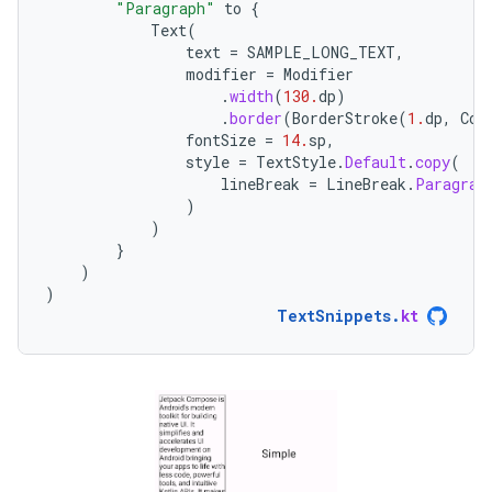
"Paragraph"
to
{
Text
(
text
=
SAMPLE_LONG_TEXT
,
modifier
=
Modifier
.
width
(
130.
dp
)
.
border
(
BorderStroke
(
1.
dp
,
Col
fontSize
=
14.
sp
,
style
=
TextStyle
.
Default
.
copy
(
lineBreak
=
LineBreak
.
Paragrap
)
)
}
)
)
TextSnippets
.
kt