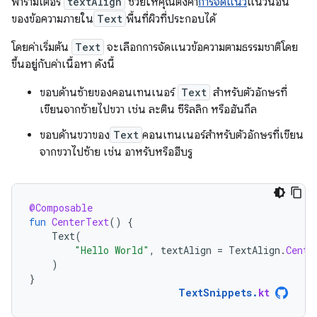
พารามิเตอร์
textAlign
ช่วยให้คุณตั้งค่า
การจัดแนว
แนวนอน
ของข้อความภายใน
Text
พื้นที่ผิวที่ประกอบได้
โดยค่าเริ่มต้น
Text
จะเลือกการจัดแนวข้อความตามธรรมชาติโดย
ขึ้นอยู่กับค่าเนื้อหา ดังนี้
ขอบด้านซ้ายของคอนเทนเนอร์
Text
สำหรับตัวอักษรที่
เขียนจากซ้ายไปขวา เช่น ละติน ซีริลลิก หรือฮันกึล
ขอบด้านขวาของ
Text
คอนเทนเนอร์สำหรับตัวอักษรที่เขียน
จากขวาไปซ้าย เช่น อาหรับหรือฮีบรู
@Composable
fun
CenterText
()
{
Text
(
"Hello World"
,
textAlign
=
TextAlign
.
Cente
)
}
TextSnippets
.
kt