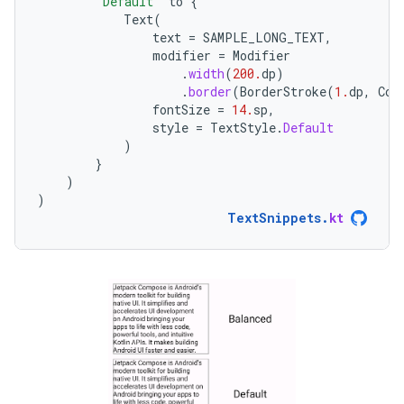
"Default"
to
{
Text
(
text
=
SAMPLE_LONG_TEXT
,
modifier
=
Modifier
.
width
(
200.
dp
)
.
border
(
BorderStroke
(
1.
dp
,
Col
fontSize
=
14.
sp
,
style
=
TextStyle
.
Default
)
}
)
)
TextSnippets
.
kt