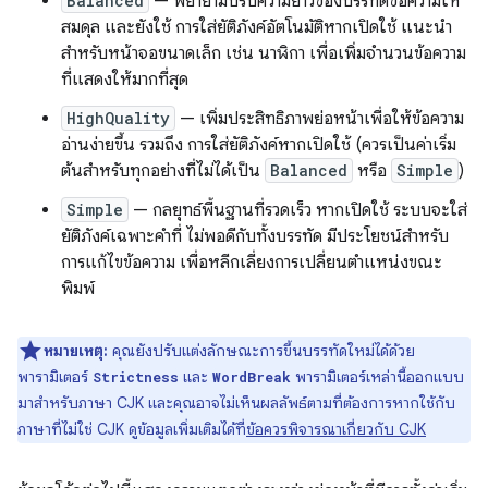
Balanced
— พยายามปรับความยาวของบรรทัดข้อความให้
สมดุล และยังใช้ การใส่ยัติภังค์อัตโนมัติหากเปิดใช้ แนะนำ
สำหรับหน้าจอขนาดเล็ก เช่น นาฬิกา เพื่อเพิ่มจำนวนข้อความ
ที่แสดงให้มากที่สุด
HighQuality
— เพิ่มประสิทธิภาพย่อหน้าเพื่อให้ข้อความ
อ่านง่ายขึ้น รวมถึง การใส่ยัติภังค์หากเปิดใช้ (ควรเป็นค่าเริ่ม
ต้นสำหรับทุกอย่างที่ไม่ได้เป็น
Balanced
หรือ
Simple
)
Simple
— กลยุทธ์พื้นฐานที่รวดเร็ว หากเปิดใช้ ระบบจะใส่
ยัติภังค์เฉพาะคำที่ ไม่พอดีกับทั้งบรรทัด มีประโยชน์สำหรับ
การแก้ไขข้อความ เพื่อหลีกเลี่ยงการเปลี่ยนตำแหน่งขณะ
พิมพ์
หมายเหตุ:
คุณยังปรับแต่งลักษณะการขึ้นบรรทัดใหม่ได้ด้วย
พารามิเตอร์
และ
พารามิเตอร์เหล่านี้ออกแบบ
Strictness
WordBreak
มาสำหรับภาษา CJK และคุณอาจไม่เห็นผลลัพธ์ตามที่ต้องการหากใช้กับ
ภาษาที่ไม่ใช่ CJK ดูข้อมูลเพิ่มเติมได้ที่
ข้อควรพิจารณาเกี่ยวกับ CJK