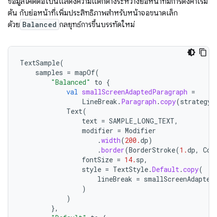
ข้อมูลโค้ดต่อไปนี้แสดงความแตกต่างระหว่างย่อหน้าที่มีการตั้งค่าเริ่ม
ต้น กับย่อหน้าที่เพิ่มประสิทธิภาพสำหรับหน้าจอขนาดเล็ก
ด้วย
Balanced
กลยุทธ์การขึ้นบรรทัดใหม่
TextSample
(
samples
=
mapOf
(
"Balanced"
to
{
val
smallScreenAdaptedParagraph
=
LineBreak
.
Paragraph
.
copy
(
strategy
Text
(
text
=
SAMPLE_LONG_TEXT
,
modifier
=
Modifier
.
width
(
200.
dp
)
.
border
(
BorderStroke
(
1.
dp
,
Col
fontSize
=
14.
sp
,
style
=
TextStyle
.
Default
.
copy
(
lineBreak
=
smallScreenAdapted
)
)
},