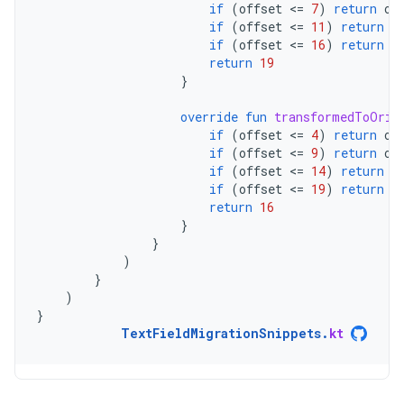
if
(
offset
<
=
7
)
return
of
if
(
offset
<
=
11
)
return
o
if
(
offset
<
=
16
)
return
o
return
19
}
override
fun
transformedToOrig
if
(
offset
<
=
4
)
return
of
if
(
offset
<
=
9
)
return
of
if
(
offset
<
=
14
)
return
o
if
(
offset
<
=
19
)
return
o
return
16
}
}
)
}
)
}
TextFieldMigrationSnippets
.
kt