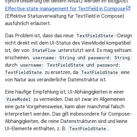
Synchronisierung bei diesem Ansatz werden im Blogpost
Effective state management for TextField in Compose
(Effektive Statusverwaltung für TextField in Compose)
ausführlich erläutert.
Das Problem ist, dass das neue
TextFieldState
-Design
nicht direkt mit dem UI-Status des ViewModel kompatibel
ist, der von
StateFlow
unterstützt wird. Es mag seltsam
erscheinen,
username: String
und
password: String
durch
username: TextFieldState
und
password:
TextFieldState
zu ersetzen, da
TextFieldState
eine
von Natur aus veränderliche Datenstruktur ist.
Eine häufige Empfehlung ist, UI-Abhängigkeiten in einer
ViewModel
zu vermeiden. Das ist zwar im Allgemeinen
eine gute Vorgehensweise, kann aber manchmal falsch
interpretiert werden. Das gilt insbesondere für Compose-
Abhängigkeiten, die reine Datenstrukturen sind und keine
UI-Elemente enthalten, z. B.
TextFieldState
.