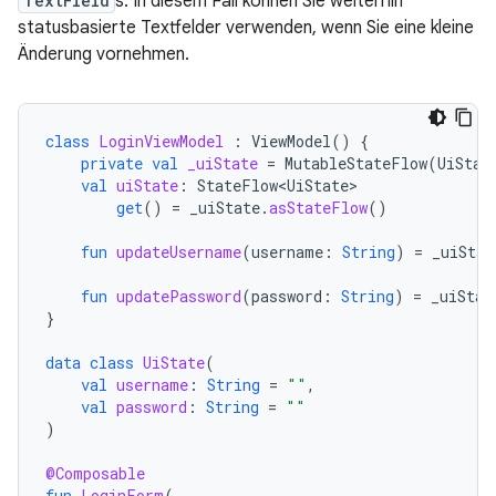
TextField
s. In diesem Fall können Sie weiterhin
statusbasierte Textfelder verwenden, wenn Sie eine kleine
Änderung vornehmen.
class
LoginViewModel
:
ViewModel
()
{
private
val
_uiState
=
MutableStateFlow
(
UiStat
val
uiState
:
StateFlow<UiState>
get
()
=
_uiState
.
asStateFlow
()
fun
updateUsername
(
username
:
String
)
=
_uiStat
fun
updatePassword
(
password
:
String
)
=
_uiStat
}
data
class
UiState
(
val
username
:
String
=
""
,
val
password
:
String
=
""
)
@Composable
fun
LoginForm
(