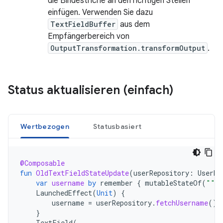
die Bindestriche an den richtigen Stellen
einfügen. Verwenden Sie dazu
TextFieldBuffer
aus dem
Empfängerbereich von
OutputTransformation.transformOutput
.
Status aktualisieren (einfach)
Wertbezogen
Statusbasiert
@Composable
fun
OldTextFieldStateUpdate
(
userRepository
:
UserRe
var
username
by
remember
{
mutableStateOf
(
""
)
LaunchedEffect
(
Unit
)
{
username
=
userRepository
.
fetchUsername
()
}
TextField
(