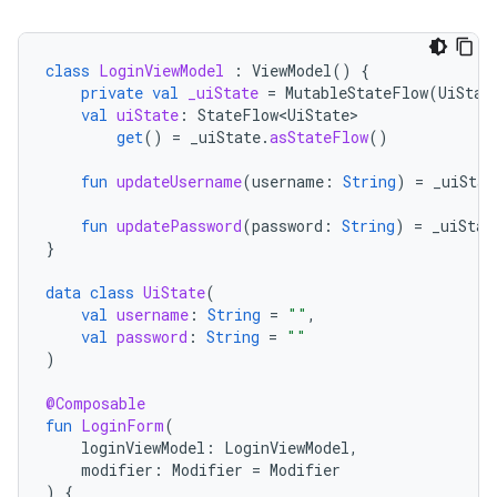
class
LoginViewModel
:
ViewModel
()
{
private
val
_uiState
=
MutableStateFlow
(
UiStat
val
uiState
:
StateFlow<UiState>
get
()
=
_uiState
.
asStateFlow
()
fun
updateUsername
(
username
:
String
)
=
_uiStat
fun
updatePassword
(
password
:
String
)
=
_uiStat
}
data
class
UiState
(
val
username
:
String
=
""
,
val
password
:
String
=
""
)
@Composable
fun
LoginForm
(
loginViewModel
:
LoginViewModel
,
modifier
:
Modifier
=
Modifier
)
{