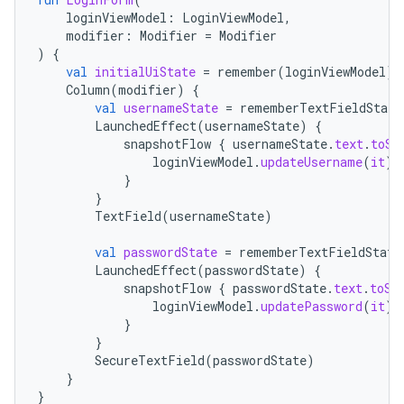
loginViewModel
:
LoginViewModel
,
modifier
:
Modifier
=
Modifier
)
{
val
initialUiState
=
remember
(
loginViewModel
)
Column
(
modifier
)
{
val
usernameState
=
rememberTextFieldState
LaunchedEffect
(
usernameState
)
{
snapshotFlow
{
usernameState
.
text
.
toSt
loginViewModel
.
updateUsername
(
it
)
}
}
TextField
(
usernameState
)
val
passwordState
=
rememberTextFieldState
LaunchedEffect
(
passwordState
)
{
snapshotFlow
{
passwordState
.
text
.
toSt
loginViewModel
.
updatePassword
(
it
)
}
}
SecureTextField
(
passwordState
)
}
}