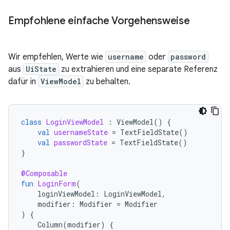
Empfohlene einfache Vorgehensweise
Wir empfehlen, Werte wie
username
oder
password
aus
UiState
zu extrahieren und eine separate Referenz
dafür in
ViewModel
zu behalten.
class
LoginViewModel
:
ViewModel
()
{
val
usernameState
=
TextFieldState
()
val
passwordState
=
TextFieldState
()
}
@Composable
fun
LoginForm
(
loginViewModel
:
LoginViewModel
,
modifier
:
Modifier
=
Modifier
)
{
Column
(
modifier
)
{