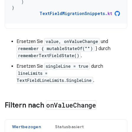
)
}
TextFieldMigrationSnippets
.
kt
Ersetzen Sie
value, onValueChange
und
remember { mutableStateOf("")
} durch
rememberTextFieldState()
.
Ersetzen Sie
singleLine = true
durch
lineLimits =
TextFieldLineLimits.SingleLine
.
Filtern nach
on
Value
Change
Wertbezogen
Statusbasiert