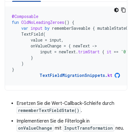
@Composable
fun
OldNoLeadingZeroes
()
{
var
input
by
rememberSaveable
{
mutableStateOf
TextField
(
value
=
input
,
onValueChange
=
{
newText
-
input
=
newText
.
trimStart
{
it
==
'0'
}
)
}
TextFieldMigrationSnippets
.
kt
Ersetzen Sie die Wert-Callback-Schleife durch
rememberTextFieldState()
.
Implementieren Sie die Filterlogik in
onValueChange
mit
InputTransformation
neu.