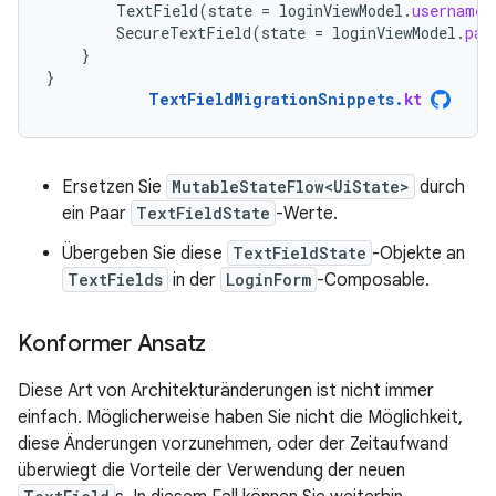
TextField
(
state
=
loginViewModel
.
usernameS
SecureTextField
(
state
=
loginViewModel
.
pas
}
}
TextFieldMigrationSnippets
.
kt
Ersetzen Sie
MutableStateFlow<UiState>
durch
ein Paar
TextFieldState
-Werte.
Übergeben Sie diese
TextFieldState
-Objekte an
TextFields
in der
LoginForm
-Composable.
Konformer Ansatz
Diese Art von Architekturänderungen ist nicht immer
einfach. Möglicherweise haben Sie nicht die Möglichkeit,
diese Änderungen vorzunehmen, oder der Zeitaufwand
überwiegt die Vorteile der Verwendung der neuen