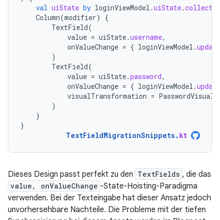
val
uiState
by
loginViewModel
.
uiState
.
collectA
Column
(
modifier
)
{
TextField
(
value
=
uiState
.
username
,
onValueChange
=
{
loginViewModel
.
updat
)
TextField
(
value
=
uiState
.
password
,
onValueChange
=
{
loginViewModel
.
updat
visualTransformation
=
PasswordVisualT
)
}
}
TextFieldMigrationSnippets
.
kt
Dieses Design passt perfekt zu den
TextFields
, die das
value, onValueChange
-State-Hoisting-Paradigma
verwenden. Bei der Texteingabe hat dieser Ansatz jedoch
unvorhersehbare Nachteile. Die Probleme mit der tiefen