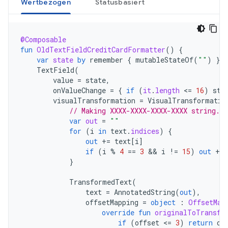
Wertbezogen
Statusbasiert
@Composable
fun
OldTextFieldCreditCardFormatter
()
{
var
state
by
remember
{
mutableStateOf
(
""
)
}
TextField
(
value
=
state
,
onValueChange
=
{
if
(
it
.
length
<
=
16
)
sta
visualTransformation
=
VisualTransformatio
// Making XXXX-XXXX-XXXX-XXXX string.
var
out
=
""
for
(
i
in
text
.
indices
)
{
out
+=
text
[
i
]
if
(
i
%
4
==
3
 && 
i
!=
15
)
out
+=
}
TransformedText
(
text
=
AnnotatedString
(
out
),
offsetMapping
=
object
:
OffsetMap
override
fun
originalToTransfo
if
(
offset
<
=
3
)
return
of