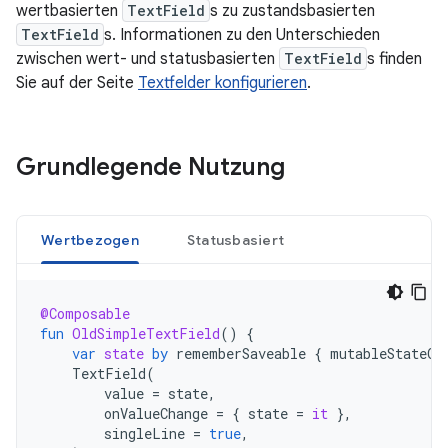
wertbasierten
TextField
s zu zustandsbasierten
TextField
s. Informationen zu den Unterschieden
zwischen wert- und statusbasierten
TextField
s finden
Sie auf der Seite
Textfelder konfigurieren
.
Grundlegende Nutzung
Wertbezogen
Statusbasiert
@Composable
fun
OldSimpleTextField
()
{
var
state
by
rememberSaveable
{
mutableStateOf
TextField
(
value
=
state
,
onValueChange
=
{
state
=
it
},
singleLine
=
true
,