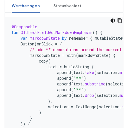
Wertbezogen
Statusbasiert
@Composable
fun
OldTextFieldAddMarkdownEmphasis
()
{
var
markdownState
by
remember
{
mutableStateOf
Button
(
onClick
=
{
// add ** decorations around the current s
markdownState
=
with
(
markdownState
)
{
copy
(
text
=
buildString
{
append
(
text
.
take
(
selection
.
min
append
(
"**"
)
append
(
text
.
substring
(
selectio
append
(
"**"
)
append
(
text
.
drop
(
selection
.
max
},
selection
=
TextRange
(
selection
.
mi
)
}
})
{