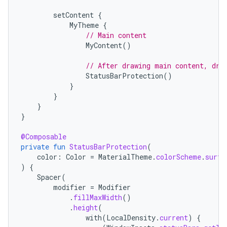
setContent
{
MyTheme
{
// Main content
MyContent
()
// After drawing main content, dra
StatusBarProtection
()
}
}
}
}
@Composable
private
fun
StatusBarProtection
(
color
:
Color
=
MaterialTheme
.
colorScheme
.
surfa
)
{
Spacer
(
modifier
=
Modifier
.
fillMaxWidth
()
.
height
(
with
(
LocalDensity
.
current
)
{