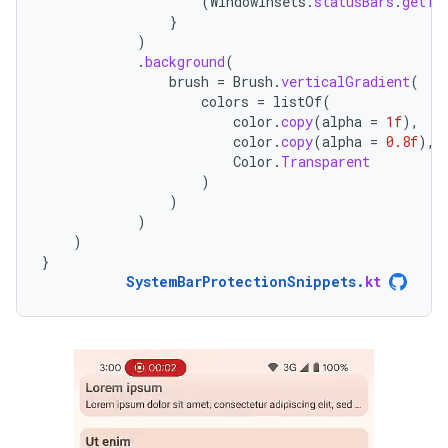
(
WindowInsets
.
statusBars
.
getTo
}
)
.
background
(
brush
=
Brush
.
verticalGradient
(
colors
=
listOf
(
color
.
copy
(
alpha
=
1f
),
color
.
copy
(
alpha
=
0.8f
),
Color
.
Transparent
)
)
)
)
}
SystemBarProtectionSnippets
.
kt