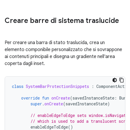
Creare barre di sistema traslucide
Per creare una barra di stato traslucida, crea un
elemento componibile personalizzato che si sovrappone
ai contenuti principali e disegna un gradiente nell'area
coperta dagli inset.
class
SystemBarProtectionSnippets
:
ComponentActiv
override
fun
onCreate
(
savedInstanceState
:
Bund
super
.
onCreate
(
savedInstanceState
)
// enableEdgeToEdge sets window.isNavigati
// which is used to add a translucent scri
enableEdgeToEdge
()