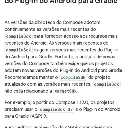
do Plug-in do Android para Gradle
As versões da biblioteca do Compose adotam
continuamente as versões mais recentes do
compileSdk
para fornecer acesso aos recursos mais
recentes do Android. As versões mais recentes do
compileSdk
exigem versões mais recentes do Plug-in
do Android para Gradle. Portanto, a adoção de novas
versões do Compose também exige que os projetos
adotem novas versões do Plug-in do Android para Gradle.
Recomendamos manter o
compileSdk
do projeto
atualizado com as versões mais recentes.
compileSdk
não está relacionado a
targetSdk
.
Por exemplo, a partir do Compose 1.12.0, os projetos
precisam usar o
compileSdk 37
e o Plug-in do Android
para Gradle (AGP) 9.
Para verificar qual versão do AGP é compatível com