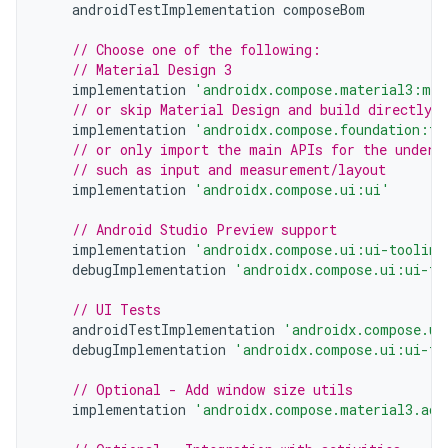
androidTestImplementation
composeBom
// Choose one of the following:
// Material Design 3
implementation
'androidx.compose.material3:mat
// or skip Material Design and build directly 
implementation
'androidx.compose.foundation:fo
// or only import the main APIs for the underl
// such as input and measurement/layout
implementation
'androidx.compose.ui:ui'
// Android Studio Preview support
implementation
'androidx.compose.ui:ui-tooling
debugImplementation
'androidx.compose.ui:ui-to
// UI Tests
androidTestImplementation
'androidx.compose.ui
debugImplementation
'androidx.compose.ui:ui-te
// Optional - Add window size utils
implementation
'androidx.compose.material3.ada