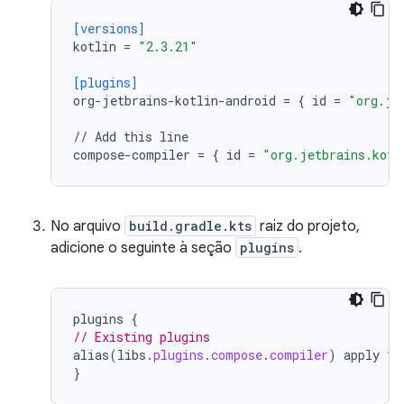
[versions]
kotlin
=
"2.3.21"
[plugins]
org-jetbrains-kotlin-android
=
{
id
=
"org.je
//
Add
this
line
compose-compiler
=
{
id
=
"org.jetbrains.kotl
No arquivo
build.gradle.kts
raiz do projeto,
adicione o seguinte à seção
plugins
.
plugins
{
// Existing plugins
alias
(
libs
.
plugins
.
compose
.
compiler
)
apply
fa
}