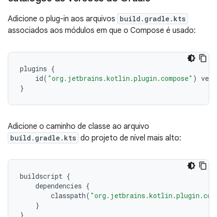
Adicione o plug-in aos arquivos
build.gradle.kts
associados aos módulos em que o Compose é usado:
plugins
{
id
(
"org.jetbrains.kotlin.plugin.compose"
)
vers
}
Adicione o caminho de classe ao arquivo
build.gradle.kts
do projeto de nível mais alto:
buildscript
{
dependencies
{
classpath
(
"org.jetbrains.kotlin.plugin.com
}
}