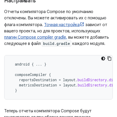
Настраивать
Отчеты компилятора Compose по умолчанию
отключены. Вы можете активировать их с помощью
флага компилятора.
Точная настройка
зависит от
вашего проекта, но для проектов, использующих
плагин Compose compiler gradle,
вы можете добавить
следующее в файл
build.gradle
каждого модуля.
android
{
...
}
composeCompiler
{
reportsDestination
=
layout
.
buildDirectory
.
dir
metricsDestination
=
layout
.
buildDirectory
.
dir
}
Теперь отчеты компилятора Compose будут