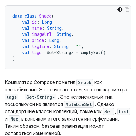
data
class
Snack
(
val
id
:
Long
,
val
name
:
String
,
val
imageUrl
:
String
,
val
price
:
Long
,
val
tagline
:
String
=
""
,
val
tags
:
Set<String>
=
emptySet
()
)
Компилятор Compose пометил
Snack
как
нестабильный. Это связано с тем, что тип параметра
tags
—
Set<String>
. Это неизменяемый тип,
поскольку он не является
MutableSet
. Однако
стандартные классы коллекций, такие как
Set
,
List
и
Map
в конечном итоге являются интерфейсами.
Таким образом, базовая реализация может
оставаться изменяемой.