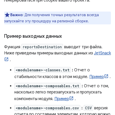
генерироваться при сборке вашего проекта.
Важно:
Для получения точных результатов всегда
запускайте эту процедуру на релизной сборке.
Пример выходных данных
Функция
reportsDestination
выводит три файла.
Ниже приведены примеры выходных данных из
JetSnack
.
<modulename>-classes.txt
:
Отчет о
стабильности классов в этом модуле.
Пример
.
<modulename>-composables.txt
:
Отчет о том,
насколько легко перезапускать и пропускать
компоненты модуля.
Пример
.
<modulename>-composables.csv
:
CSV
версия
отчета по составным элементам, которую можно