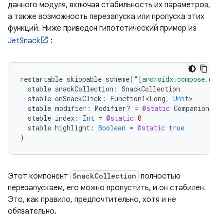
данного модуля, включая стабильность их параметров,
а также возможность перезапуска или пропуска этих
функций. Ниже приведён гипотетический пример из
JetSnack
:
restartable
skippable
scheme
(
"[androidx.compose.ui
stable
snackCollection
:
SnackCollection
stable
onSnackClick
:
Function1<Long
,
Unit
stable
modifier
:
Modifier? 
=
@static
Companion
stable
index
:
Int
=
@static
0
stable
highlight
:
Boolean
=
@static
true
)
Этот компонент
SnackCollection
полностью
перезапускаем, его можно пропустить, и он стабилен.
Это, как правило, предпочтительно, хотя и не
обязательно.