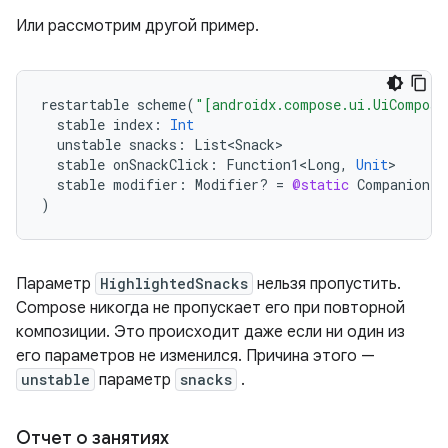
Или рассмотрим другой пример.
restartable
scheme
(
"[androidx.compose.ui.UiComposa
stable
index
:
Int
unstable
snacks
:
List<Snack>
stable
onSnackClick
:
Function1<Long
,
Unit
stable
modifier
:
Modifier? 
=
@static
Companion
)
Параметр
HighlightedSnacks
нельзя пропустить.
Compose никогда не пропускает его при повторной
композиции. Это происходит даже если ни один из
его параметров не изменился. Причина этого —
unstable
параметр
snacks
.
Отчет о занятиях