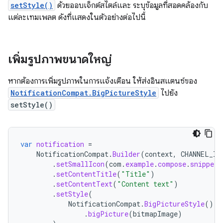
setStyle()
ด้วยออบเจ็กต์สไตล์และ ระบุข้อมูลที่สอดคล้องกับ
แต่ละเทมเพลต ดังที่แสดงในตัวอย่างต่อไปนี้
เพิ่มรูปภาพขนาดใหญ่
หากต้องการเพิ่มรูปภาพในการแจ้งเตือน ให้ส่งอินสแตนซ์ของ
NotificationCompat.BigPictureStyle
ไปยัง
setStyle()
var
notification
=
NotificationCompat
.
Builder
(
context
,
CHANNEL_ID
.
setSmallIcon
(
com
.
example
.
compose
.
snippets
.
setContentTitle
(
"Title"
)
.
setContentText
(
"Content text"
)
.
setStyle
(
NotificationCompat
.
BigPictureStyle
()
.
bigPicture
(
bitmapImage
)