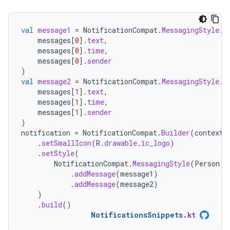
val
message1
=
NotificationCompat
.
MessagingStyle
.
M
messages
[
0
]
.
text
,
messages
[
0
]
.
time
,
messages
[
0
]
.
sender
)
val
message2
=
NotificationCompat
.
MessagingStyle
.
M
messages
[
1
]
.
text
,
messages
[
1
]
.
time
,
messages
[
1
]
.
sender
)
notification
=
NotificationCompat
.
Builder
(
context
,
.
setSmallIcon
(
R
.
drawable
.
ic_logo
)
.
setStyle
(
NotificationCompat
.
MessagingStyle
(
Person
.
B
.
addMessage
(
message1
)
.
addMessage
(
message2
)
)
.
build
()
NotificationsSnippets
.
kt