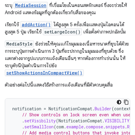
ระบุ
MediaSession
ที่เชื่อมโยงในคอนสตรักเตอร์ ซึ่งจะช่วยให้
Android แสดงข้อมูลที่ถูกต้องเกี่ยวกับสื่อของคุณ
เรียกใช้
addAction()
ได้สูงสุด 5 ครั้งเพื่อแสดงปุ่มไอคอนได้
สูงสุด 5 ปุ่ม เรียกใช้
setLargeIcon()
เพื่อตั้งค่าภาพปกอัลบั้ม
MediaStyle
ยังช่วยให้คุณแก้ไขมุมมองเนื้อหาขนาดที่ยุบได้ด้วย
การระบุปุ่มการดำเนินการ 3 ปุ่มที่จะปรากฏในมุมมองที่ยุบด้วย ซึ่ง
แตกต่างจากรูปแบบการแจ้งเตือนอื่นๆ หากต้องการทำเช่นนั้น ให้
ระบุดัชนีปุ่มดำเนินการไปยัง
setShowActionsInCompactView()
ตัวอย่างต่อไปนี้แสดงวิธีสร้างการแจ้งเตือนที่มีตัวควบคุมสื่อ
notification
=
NotificationCompat
.
Builder
(
context
,
// Show controls on lock screen even when user
.
setVisibility
(
NotificationCompat
.
VISIBILITY_P
.
setSmallIcon
(
com
.
example
.
compose
.
snippets
.
R
.
d
// Add media control buttons that invoke inten