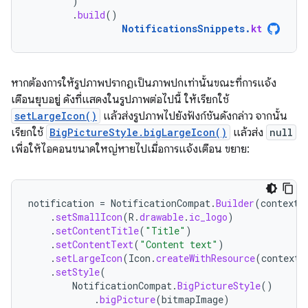
)
.
build
()
NotificationsSnippets
.
kt
หากต้องการให้รูปภาพปรากฏเป็นภาพปกเท่านั้นขณะที่การแจ้ง
เตือนยุบอยู่ ดังที่แสดงในรูปภาพต่อไปนี้ ให้เรียกใช้
setLargeIcon()
แล้วส่งรูปภาพไปยังฟังก์ชันดังกล่าว จากนั้น
เรียกใช้
BigPictureStyle.bigLargeIcon()
แล้วส่ง
null
เพื่อให้ไอคอนขนาดใหญ่หายไปเมื่อการแจ้งเตือน ขยาย:
notification
=
NotificationCompat
.
Builder
(
context
,
.
setSmallIcon
(
R
.
drawable
.
ic_logo
)
.
setContentTitle
(
"Title"
)
.
setContentText
(
"Content text"
)
.
setLargeIcon
(
Icon
.
createWithResource
(
context
,
.
setStyle
(
NotificationCompat
.
BigPictureStyle
()
.
bigPicture
(
bitmapImage
)