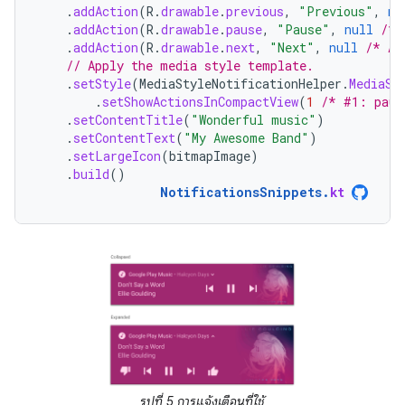
.
addAction
(
R
.
drawable
.
previous
,
"Previous"
,
nu
.
addAction
(
R
.
drawable
.
pause
,
"Pause"
,
null
/* 
.
addAction
(
R
.
drawable
.
next
,
"Next"
,
null
/* Ad
// Apply the media style template.
.
setStyle
(
MediaStyleNotificationHelper
.
MediaSt
.
setShowActionsInCompactView
(
1
/* #1: paus
.
setContentTitle
(
"Wonderful music"
)
.
setContentText
(
"My Awesome Band"
)
.
setLargeIcon
(
bitmapImage
)
.
build
()
NotificationsSnippets
.
kt
รูปที่ 5 การแจ้งเตือนที่ใช้