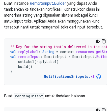
Buat instance
RemoteInput.Builder
yang dapat Anda
tambahkan ke tindakan notifikasi. Konstruktor class ini
menerima string yang digunakan sistem sebagai kunci
untuk input teks. Aplikasi Anda akan menggunakan kunci
tersebut nanti untuk mengambil teks dari input tersebut.
// Key for the string that's delivered in the acti
val
replyLabel
:
String
=
context
.
resources
.
getStri
val
remoteInput
:
RemoteInput
=
RemoteInput
.
Builder
setLabel
(
replyLabel
)
build
()
}
NotificationsSnippets
.
kt
Buat
PendingIntent
untuk tindakan balasan.