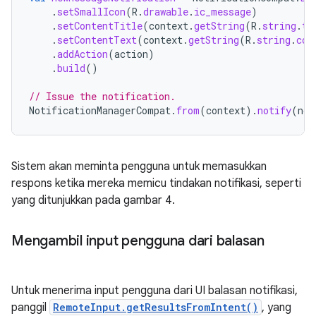
.
setSmallIcon
(
R
.
drawable
.
ic_message
)
.
setContentTitle
(
context
.
getString
(
R
.
string
.
ti
.
setContentText
(
context
.
getString
(
R
.
string
.
con
.
addAction
(
action
)
.
build
()
// Issue the notification.
NotificationManagerCompat
.
from
(
context
).
notify
(
not
Sistem akan meminta pengguna untuk memasukkan
respons ketika mereka memicu tindakan notifikasi, seperti
yang ditunjukkan pada gambar 4.
Mengambil input pengguna dari balasan
Untuk menerima input pengguna dari UI balasan notifikasi,
panggil
RemoteInput.getResultsFromIntent()
, yang