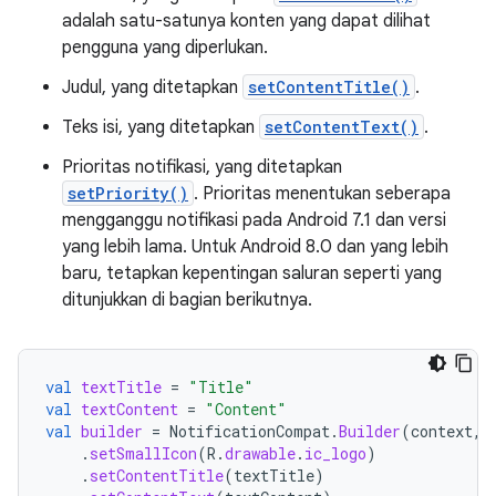
adalah satu-satunya konten yang dapat dilihat
pengguna yang diperlukan.
Judul, yang ditetapkan
setContentTitle()
.
Teks isi, yang ditetapkan
setContentText()
.
Prioritas notifikasi, yang ditetapkan
setPriority()
. Prioritas menentukan seberapa
mengganggu notifikasi pada Android 7.1 dan versi
yang lebih lama. Untuk Android 8.0 dan yang lebih
baru, tetapkan kepentingan saluran seperti yang
ditunjukkan di bagian berikutnya.
val
textTitle
=
"Title"
val
textContent
=
"Content"
val
builder
=
NotificationCompat
.
Builder
(
context
,
.
setSmallIcon
(
R
.
drawable
.
ic_logo
)
.
setContentTitle
(
textTitle
)