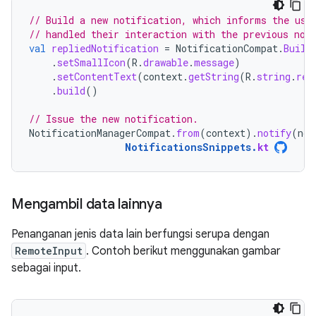
// Build a new notification, which informs the use
// handled their interaction with the previous not
val
repliedNotification
=
NotificationCompat
.
Build
.
setSmallIcon
(
R
.
drawable
.
message
)
.
setContentText
(
context
.
getString
(
R
.
string
.
rep
.
build
()
// Issue the new notification.
NotificationManagerCompat
.
from
(
context
).
notify
(
not
NotificationsSnippets
.
kt
Mengambil data lainnya
Penanganan jenis data lain berfungsi serupa dengan
RemoteInput
. Contoh berikut menggunakan gambar
sebagai input.