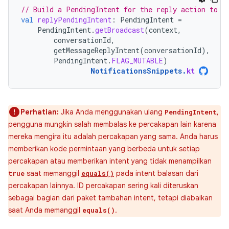
// Build a PendingIntent for the reply action to t
val
replyPendingIntent
:
PendingIntent
=
PendingIntent
.
getBroadcast
(
context
,
conversationId
,
getMessageReplyIntent
(
conversationId
),
PendingIntent
.
FLAG_MUTABLE
)
NotificationsSnippets
.
kt
Perhatian:
Jika Anda menggunakan ulang
,
PendingIntent
pengguna mungkin salah membalas ke percakapan lain karena
mereka mengira itu adalah percakapan yang sama. Anda harus
memberikan kode permintaan yang berbeda untuk setiap
percakapan atau memberikan intent yang tidak menampilkan
saat memanggil
pada intent balasan dari
true
equals()
percakapan lainnya. ID percakapan sering kali diteruskan
sebagai bagian dari paket tambahan intent, tetapi diabaikan
saat Anda memanggil
.
equals()