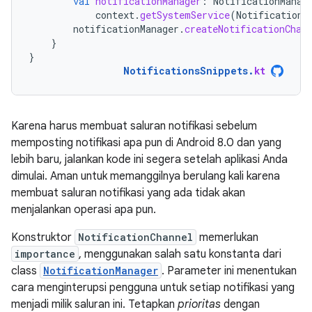
val
notificationManager
:
NotificationManag
context
.
getSystemService
(
NotificationM
notificationManager
.
createNotificationChan
}
}
NotificationsSnippets
.
kt
Karena harus membuat saluran notifikasi sebelum
memposting notifikasi apa pun di Android 8.0 dan yang
lebih baru, jalankan kode ini segera setelah aplikasi Anda
dimulai. Aman untuk memanggilnya berulang kali karena
membuat saluran notifikasi yang ada tidak akan
menjalankan operasi apa pun.
Konstruktor
NotificationChannel
memerlukan
importance
, menggunakan salah satu konstanta dari
class
NotificationManager
. Parameter ini menentukan
cara menginterupsi pengguna untuk setiap notifikasi yang
menjadi milik saluran ini. Tetapkan
prioritas
dengan