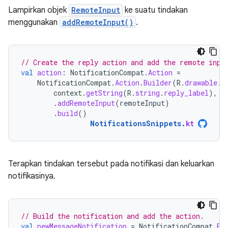
Lampirkan objek
RemoteInput
ke suatu tindakan
menggunakan
addRemoteInput()
.
// Create the reply action and add the remote inpu
val
action
:
NotificationCompat
.
Action
=
NotificationCompat
.
Action
.
Builder
(
R
.
drawable
.
r
context
.
getString
(
R
.
string
.
reply_label
),
r
.
addRemoteInput
(
remoteInput
)
.
build
()
NotificationsSnippets
.
kt
Terapkan tindakan tersebut pada notifikasi dan keluarkan
notifikasinya.
// Build the notification and add the action.
val
newMessageNotification
=
NotificationCompat
.
Bu