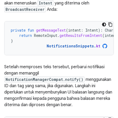
akan meneruskan
Intent
yang diterima oleh
BroadcastReceiver
Anda:
private
fun
getMessageText
(
intent
:
Intent
):
CharSe
return
RemoteInput
.
getResultsFromIntent
(
intent
}
NotificationsSnippets
.
kt
Setelah memproses teks tersebut, perbarui notifikasi
dengan memanggil
NotificationManagerCompat.notify()
menggunakan
ID dan tag yang sama, jika digunakan. Langkah ini
diperlukan untuk menyembunyikan UI balasan langsung dan
mengonfirmasi kepada pengguna bahwa balasan mereka
diterima dan diproses dengan benar.