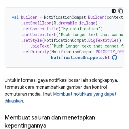
val
builder
=
NotificationCompat
.
Builder
(
context
,
.
setSmallIcon
(
R
.
drawable
.
ic_logo
)
.
setContentTitle
(
"My notification"
)
.
setContentText
(
"Much longer text that cannot 
.
setStyle
(
NotificationCompat
.
BigTextStyle
()
.
bigText
(
"Much longer text that cannot fit
.
setPriority
(
NotificationCompat
.
PRIORITY_DEFA
NotificationsSnippets
.
kt
Untuk informasi gaya notifikasi besar lain selengkapnya,
termasuk cara menambahkan gambar dan kontrol
pemutaran media, lihat
Membuat notifikasi yang dapat
diluaskan
.
Membuat saluran dan menetapkan
kepentingannya