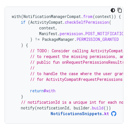
with
(
NotificationManagerCompat
.
from
(
context
))
{
if
(
ActivityCompat
.
checkSelfPermission
(
context
,
Manifest
.
permission
.
POST_NOTIFICATION
)
!=
PackageManager
.
PERMISSION_GRANTED
)
{
// TODO: Consider calling ActivityCompat#r
// to request the missing permissions, and
// public fun onRequestPermissionsResult(r
//                                        
// to handle the case where the user grant
// for ActivityCompat#requestPermissions f
return
@with
}
// notificationId is a unique int for each not
notify
(
notificationId
,
builder
.
build
())
NotificationsSnippets
.
kt