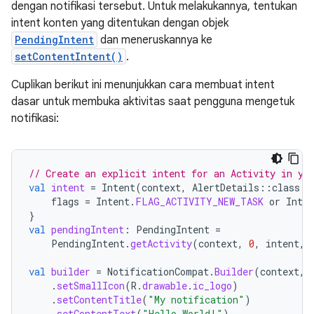
dengan notifikasi tersebut. Untuk melakukannya, tentukan
intent konten yang ditentukan dengan objek
PendingIntent
dan meneruskannya ke
setContentIntent()
.
Cuplikan berikut ini menunjukkan cara membuat intent
dasar untuk membuka aktivitas saat pengguna mengetuk
notifikasi:
// Create an explicit intent for an Activity in yo
val
intent
=
Intent
(
context
,
AlertDetails
::
class
.
j
flags
=
Intent
.
FLAG_ACTIVITY_NEW_TASK
or
Inten
}
val
pendingIntent
:
PendingIntent
=
PendingIntent
.
getActivity
(
context
,
0
,
intent
,
val
builder
=
NotificationCompat
.
Builder
(
context
,
.
setSmallIcon
(
R
.
drawable
.
ic_logo
)
.
setContentTitle
(
"My notification"
)
.
setContentText
(
"Hello World!"
)