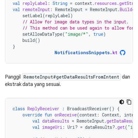
val
replyLabel
:
String
=
context
.
resources
.
getStri
val
remoteInput
:
RemoteInput
=
RemoteInput
.
Builder
setLabel
(
replyLabel
)
// Allow for image data types in the input.
// This method can be used again to allow for 
setAllowDataType
(
"image/*"
,
true
)
build
()
}
NotificationsSnippets
.
kt
Panggil
RemoteInput#getDataResultsFromIntent
dan
ekstrak data yang sesuai.
class
ReplyReceiver
:
BroadcastReceiver
()
{
override
fun
onReceive
(
context
:
Context
,
inten
val
dataResults
=
RemoteInput
.
getDataResul
val
imageUri
:
Uri? 
=
dataResults
?.
get
(
"ima