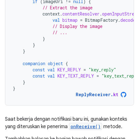
if
(
imageUri
!=
null
)
{
// Extract the image
context
.
contentResolver
.
openInputStrea
val
bitmap
=
BitmapFactory
.
decodeS
// Display the image
// ...
}
}
}
companion
object
{
const
val
KEY_REPLY
=
"key_reply"
const
val
KEY_TEXT_REPLY
=
"key_text_repl
}
}
ReplyReceiver
.
kt
Saat bekerja dengan notifikasi baru ini, gunakan konteks
yang diteruskan ke penerima
onReceive()
metode.
Tambahkan balasan ke bagian bawah notifikasi dengan