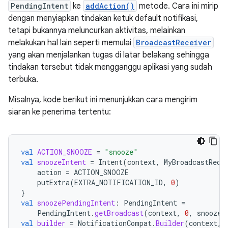
PendingIntent
ke
addAction()
metode. Cara ini mirip
dengan menyiapkan tindakan ketuk default notifikasi,
tetapi bukannya meluncurkan aktivitas, melainkan
melakukan hal lain seperti memulai
BroadcastReceiver
yang akan menjalankan tugas di latar belakang sehingga
tindakan tersebut tidak mengganggu aplikasi yang sudah
terbuka.
Misalnya, kode berikut ini menunjukkan cara mengirim
siaran ke penerima tertentu:
val
ACTION_SNOOZE
=
"snooze"
val
snoozeIntent
=
Intent
(
context
,
MyBroadcastRece
action
=
ACTION_SNOOZE
putExtra
(
EXTRA_NOTIFICATION_ID
,
0
)
}
val
snoozePendingIntent
:
PendingIntent
=
PendingIntent
.
getBroadcast
(
context
,
0
,
snoozeI
val
builder
=
NotificationCompat
.
Builder
(
context
,