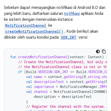
Sebelum dapat menayangkan notifikasi di Android 8.0 dan
yang lebih baru, daftarkan saluran
notifikasi
aplikasi Anda
ke sistem dengan meneruskan instance
NotificationChannel
ke
createNotificationChannel()
. Kode berikut akan
diblokir oleh suatu kondisi pada
SDK_INT
versi:
fun
createNotificationChannel
(
context
:
Context
)
{
// Create the NotificationChannel, but only on
// the NotificationChannel class is not in the
if
(
Build
.
VERSION
.
SDK_INT
>
=
Build
.
VERSION_COD
val
name
=
context
.
getString
(
R
.
string
.
chan
val
descriptionText
=
context
.
getString
(
R
.
val
importance
=
NotificationManager
.
IMPOR
val
channel
=
NotificationChannel
(
CHANNEL_
description
=
descriptionText
}
// Register the channel with the system.