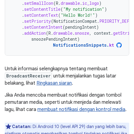
.
setSmallIcon
(
R
.
drawable
.
ic_logo
)
.
setContentTitle
(
"My notification"
)
.
setContentText
(
"Hello World!"
)
.
setPriority
(
NotificationCompat
.
PRIORITY_DEFA
.
setContentIntent
(
pendingIntent
)
.
addAction
(
R
.
drawable
.
snooze
,
context
.
getStrin
snoozePendingIntent
)
NotificationsSnippets
.
kt
Untuk informasi selengkapnya tentang membuat
BroadcastReceiver
untuk menjalankan tugas latar
belakang, lihat
Ringkasan siaran
.
Jika Anda mencoba membuat notifikasi dengan tombol
pemutaran media, seperti untuk menjeda dan melewati
lagu, lihat cara
membuat notifikasi dengan kontrol media
.
Catatan:
Di Android 10 (level API 29) dan yang lebih baru,
platform otomatis menghasilkan tombol tindakan notifikasi jika