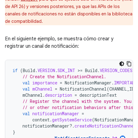
de API 26) y versiones posteriores, ya que las APIs de los
canales de notificaciones no están disponibles en la biblioteca
de compatibilidad.
En el siguiente ejemplo, se muestra cómo crear y
registrar un canal de notificación:
if
(
Build
.
VERSION
.
SDK_INT
>
=
Build
.
VERSION_CODES
.
O
// Create the NotificationChannel.
val
importance
=
NotificationManager
.
IMPORTANC
val
mChannel
=
NotificationChannel
(
CHANNEL_ID
,
mChannel
.
description
=
descriptionText
// Register the channel with the system. You c
// or other notification behaviors after this.
val
notificationManager
=
context
.
getSystemService
(
NotificationManag
notificationManager
?.
createNotificationChannel
}