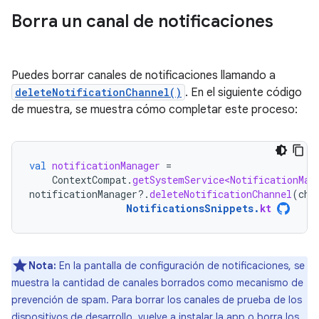
Borra un canal de notificaciones
Puedes borrar canales de notificaciones llamando a
deleteNotificationChannel()
. En el siguiente código
de muestra, se muestra cómo completar este proceso:
val
notificationManager
=
ContextCompat
.
getSystemService<NotificationMan
notificationManager
?.
deleteNotificationChannel
(
cha
NotificationsSnippets
.
kt
Nota:
En la pantalla de configuración de notificaciones, se
muestra la cantidad de canales borrados como mecanismo de
prevención de spam. Para borrar los canales de prueba de los
dispositivos de desarrollo, vuelve a instalar la app o borra los