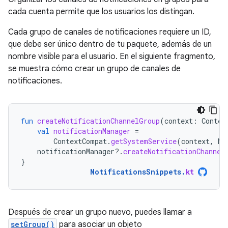
cada cuenta permite que los usuarios los distingan.
Cada grupo de canales de notificaciones requiere un ID,
que debe ser único dentro de tu paquete, además de un
nombre visible para el usuario. En el siguiente fragmento,
se muestra cómo crear un grupo de canales de
notificaciones.
fun
createNotificationChannelGroup
(
context
:
Contex
val
notificationManager
=
ContextCompat
.
getSystemService
(
context
,
No
notificationManager
?.
createNotificationChannel
}
NotificationsSnippets
.
kt
Después de crear un grupo nuevo, puedes llamar a
setGroup()
para asociar un objeto