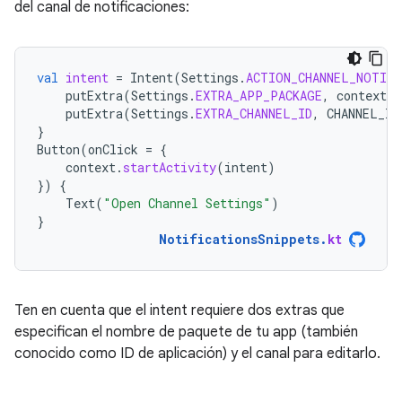
del canal de notificaciones:
val
intent
=
Intent
(
Settings
.
ACTION_CHANNEL_NOTIF
putExtra
(
Settings
.
EXTRA_APP_PACKAGE
,
context
.
p
putExtra
(
Settings
.
EXTRA_CHANNEL_ID
,
CHANNEL_ID
}
Button
(
onClick
=
{
context
.
startActivity
(
intent
)
})
{
Text
(
"Open Channel Settings"
)
}
NotificationsSnippets
.
kt
Ten en cuenta que el intent requiere dos extras que
especifican el nombre de paquete de tu app (también
conocido como ID de aplicación) y el canal para editarlo.