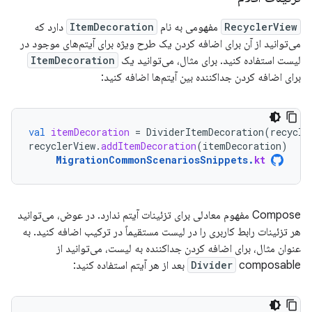
RecyclerView
مفهومی به نام
ItemDecoration
دارد که
می‌توانید از آن برای اضافه کردن یک طرح ویژه برای آیتم‌های موجود در
لیست استفاده کنید. برای مثال، می‌توانید یک
ItemDecoration
برای اضافه کردن جداکننده بین آیتم‌ها اضافه کنید:
val
itemDecoration
=
DividerItemDecoration
(
recycle
recyclerView
.
addItemDecoration
(
itemDecoration
)
MigrationCommonScenariosSnippets
.
kt
Compose مفهوم معادلی برای تزئینات آیتم ندارد. در عوض، می‌توانید
هر تزئینات رابط کاربری را در لیست مستقیماً در ترکیب اضافه کنید. به
عنوان مثال، برای اضافه کردن جداکننده به لیست، می‌توانید از
composable بعد از هر آیتم استفاده کنید:
Divider