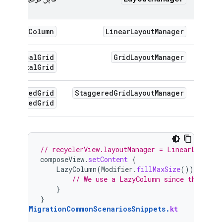
LazyColumn
LinearLayoutManager
یا
zyVerticalGrid
GridLayoutManager
HorizontalGrid
StaggeredGrid
StaggeredGridLayoutManager
StaggeredGrid
// recyclerView.layoutManager = LinearLayoutM
composeView
.
setContent
{
LazyColumn
(
Modifier
.
fillMaxSize
())
{
// We use a LazyColumn since the layo
}
}
MigrationCommonScenariosSnippets
.
kt