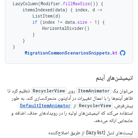
LazyColumn
(
Modifier
.
fillMaxSize
())
{
itemsIndexed
(
data
)
{
index
,
d
-
ListItem
(
d
)
if
(
index
!=
data
.
size
-
1
)
{
HorizontalDivider
()
}
}
}
MigrationCommonScenariosSnippets
.
kt
انیمیشن‌های آیتم
می‌توان یک
ItemAnimator
روی
RecyclerView
تنظیم کرد تا
ظاهر آیتم‌ها را با اعمال تغییرات در آداپتور، متحرک‌سازی کند. به طور
پیش‌فرض،
RecyclerView
از
DefaultItemAnimator
استفاده می‌کند که انیمیشن‌های اولیه را در رویدادهای حذف، اضافه و
جابجایی ارائه می‌دهد.
لیست‌های تنبل (lazy list) از طریق اصلاح‌کننده