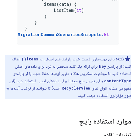
items
(
data
)
{
ListItem
(
it
)
}
}
}
MigrationCommonScenariosSnippets
.
kt
نکته:
برای بهینه‌سازی لیست خود، پارامترهای اضافی به
اضافه
items()
کنید: از پارامتر
برای ارائه یک کلید منحصر به فرد برای داده‌های اصلی
key
استفاده کنید تا موقعیت اسکرول هنگام تغییر آیتم‌ها حفظ شود، یا از پارامتر
برای تعیین نوع محتوا برای داده‌های اصلی استفاده کنید (این
contentType
مفهومی مشابه انواع نمای
است) تا بتوانید از ترکیب آیتم‌ها به
RecyclerView
طور مؤثرتری استفاده مجدد کنید.
موارد استفاده رایج
تزئینات اقلام