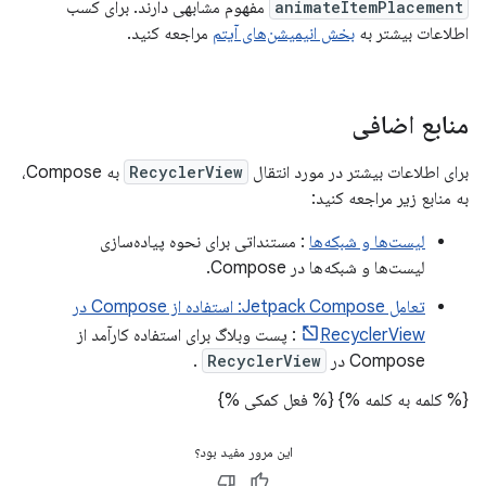
animateItemPlacement
مفهوم مشابهی دارند. برای کسب
اطلاعات بیشتر به
بخش انیمیشن‌های آیتم
مراجعه کنید.
منابع اضافی
برای اطلاعات بیشتر در مورد انتقال
RecyclerView
به Compose،
به منابع زیر مراجعه کنید:
لیست‌ها و شبکه‌ها
: مستنداتی برای نحوه پیاده‌سازی
لیست‌ها و شبکه‌ها در Compose.
تعامل Jetpack Compose: استفاده از Compose در
RecyclerView
: پست وبلاگ برای استفاده کارآمد از
Compose در
RecyclerView
.
{% کلمه به کلمه %}
{% فعل کمکی %}
این مرور مفید بود؟