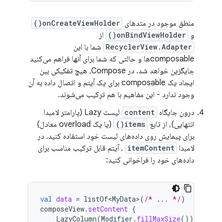
منطق موجود در متدهای
onCreateViewHolder()
و
onBindViewHolder()
از
RecyclerView.Adapter
شما با این
composableها و حالتی که شما برای آنها فراهم می‌کنید
جایگزین خواهد شد. در Compose، هیچ تفکیکی بین
ایجاد یک composable برای یک آیتم و اتصال داده به آن
وجود ندارد - این مفاهیم با هم ترکیب می‌شوند.
درون جایگاه
content
لیست Lazy (پارامتر لامبدا
انتهایی)، از تابع
items()
(یا یک overload معادل)
برای پیمایش روی داده‌های لیست خود استفاده کنید. در
لامبدا
itemContent
، آیتم قابل ترکیب مناسب برای
داده‌های خود را فراخوانی کنید:
val
data
=
listOf<MyData>
(
/* ... */
)
composeView
.
setContent
{
LazyColumn
(
Modifier
.
fillMaxSize
())
{